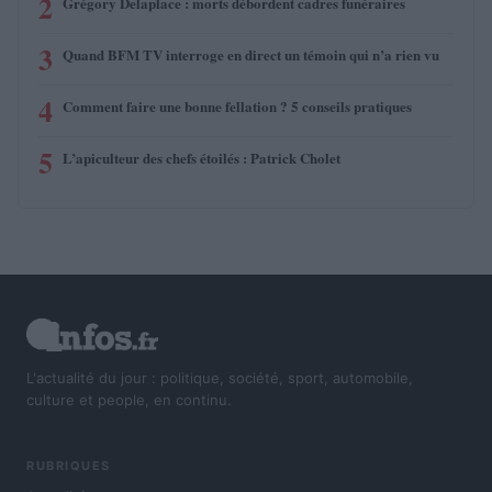
2
Grégory Delaplace : morts débordent cadres funéraires
3
Quand BFM TV interroge en direct un témoin qui n’a rien vu
4
Comment faire une bonne fellation ? 5 conseils pratiques
5
L’apiculteur des chefs étoilés : Patrick Cholet
L'actualité du jour : politique, société, sport, automobile,
culture et people, en continu.
RUBRIQUES