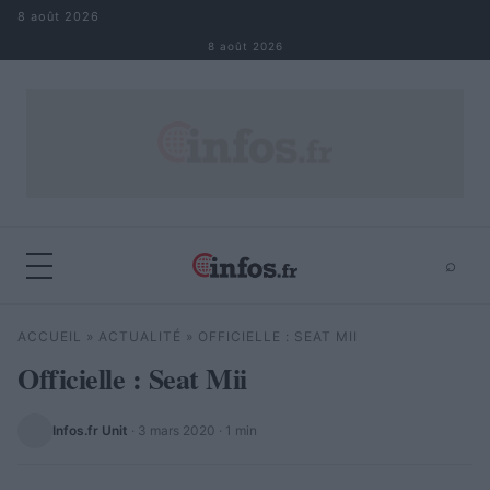
Aller au contenu
8 août 2026
8 août 2026
⌕
×
⌕
ACCUEIL
»
ACTUALITÉ
»
OFFICIELLE : SEAT MII
Rechercher
Officielle : Seat Mii
Infos.fr Unit
·
3 mars 2020
· 1 min