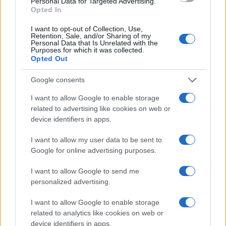
Personal Data for Targeted Advertising.
Opted In
I want to opt-out of Collection, Use,
Retention, Sale, and/or Sharing of my
Personal Data that Is Unrelated with the
Purposes for which it was collected.
Opted Out
À lire aussi
Google consents
ACTUALITÉ
I want to allow Google to enable storage
related to advertising like cookies on web or
device identifiers in apps.
I want to allow my user data to be sent to
Google for online advertising purposes.
I want to allow Google to send me
personalized advertising.
I want to allow Google to enable storage
Rétablir la Sécurité Après un Cambriolage : Solutions Rapides
related to analytics like cookies on web or
et Efficaces de La Clé du 16 à Paris
device identifiers in apps.