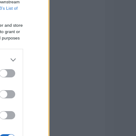
 downstream
B’s List of
er and store
to grant or
ed purposes