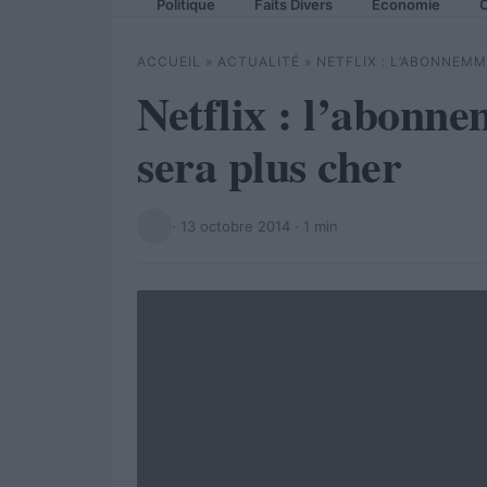
Politique
Faits Divers
Economie
C
ACCUEIL
»
ACTUALITÉ
»
NETFLIX : L’ABONNEM
Netflix : l’abon
sera plus cher
·
13 octobre 2014
· 1 min