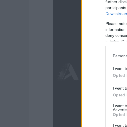
further disc
participants
Downstream 
Please note
information 
deny consent
in below Go
Persona
I want t
Opted 
I want t
Opted 
I want 
Advertis
Opted 
I want t