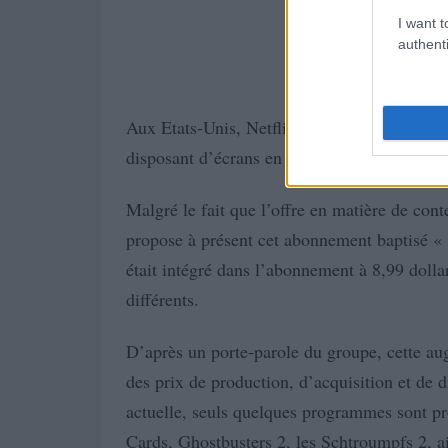
I want t
authenti
Aux Etats-Unis, Netflix vient de dévoiler une
disposant d’écrans en Ultra HD 4K et souhait
Malgré le fait que l’offre en matière de con
propose à présent cet abonnement baptisé « 
était intégré dans l’abonnement à 8,99 doll
différents.
D’après un porte-parole du groupe, cette au
des prix de production, d’acquisition et de 
actuelle, seuls quelques programmes sont 
Cards, Ghostbusters 2, les Schtroumpfs 2, a