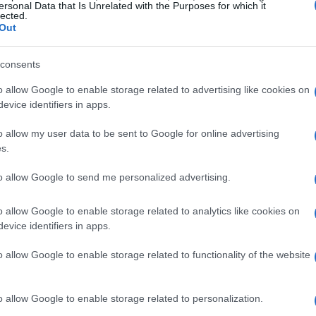
ersonal Data that Is Unrelated with the Purposes for which it
lected.
Out
consents
o allow Google to enable storage related to advertising like cookies on
 la Ultra HD 4K serait facturée plus chère.
evice identifiers in apps.
o allow my user data to be sent to Google for online advertising
s.
to allow Google to send me personalized advertising.
o allow Google to enable storage related to analytics like cookies on
evice identifiers in apps.
o allow Google to enable storage related to functionality of the website
o allow Google to enable storage related to personalization.