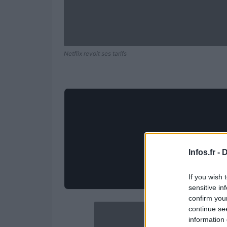
Netflix revoit ses tarifs
Infos.fr -
D
If you wish 
sensitive in
confirm you
continue se
information 