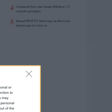
4
Comment faire une bonne fellation ? 5
conseils pratiques
5
Quand BFM TV interroge en direct un
témoin qui n’a rien vu
sonal or
ection to
ou may
 personal
out of the