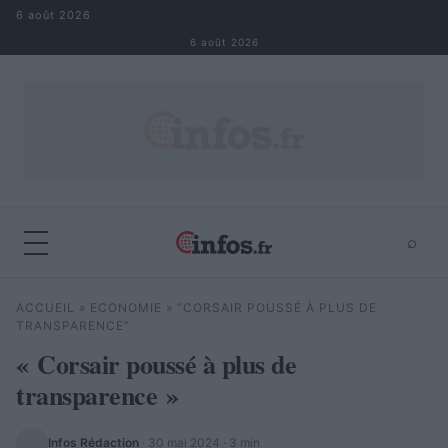
Aller au contenu
6 août 2026
6 août 2026
⌕
×
⌕
ACCUEIL
»
ECONOMIE
»
“CORSAIR POUSSÉ À PLUS DE
Rechercher
TRANSPARENCE”
« Corsair poussé à plus de
transparence »
Infos Rédaction
·
30 mai 2024
· 3 min