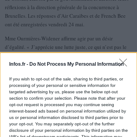
réflexions à la direction générale de la concurrence à
Bruxelles. Les réponses d’Air Caraïbes et de French Bee
ont été enregistrées vendredi 24 mai.
Mme Ourmières-Widener affirme agir par un désir
d’égalité. « J’apprécie une lutte juste, ce qui n’est pas le
cas actuellement », dit-elle. À l’opposé de Corsair, Air
Caraïbes et French Bee n’ont pas profité de plans de
Infos.fr -
Do Not Process My Personal Information
restructuration, « sinon nous aurions dû nous présenter
If you wish to opt-out of the sale, sharing to third parties, or
devant la Commission européenne, ce qui n’a pas été le
processing of your personal or sensitive information for
cas », souligne la dirigeante.
targeted advertising by us, please use the below opt-out
section to confirm your selection. Please note that after your
opt-out request is processed you may continue seeing
interest-based ads based on personal information utilized by
us or personal information disclosed to third parties prior to
your opt-out. You may separately opt-out of the further
disclosure of your personal information by third parties on the
IAB’s list of downstream participants. This information may