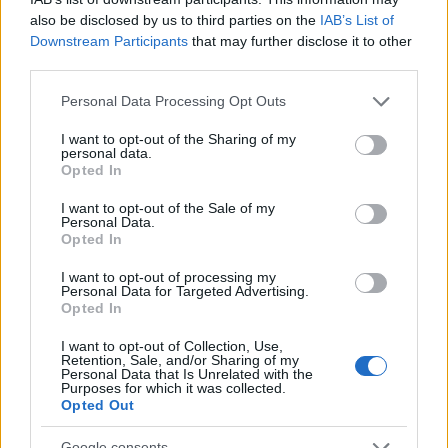
also be disclosed by us to third parties on the
IAB’s List of
Downstream Participants
that may further disclose it to other
third parties.
Please note that this website/app uses one or more Google
Personal Data Processing Opt Outs
services and may gather and store information including but
not limited to your visit or usage behaviour. You may click to
I want to opt-out of the Sharing of my
personal data.
grant or deny consent to Google and its third-party tags to
Opted In
use your data for below specified purposes in below Google
consent section.
I want to opt-out of the Sale of my
Personal Data.
Le manque de soutien est clairement exprimé. Les deux
Opted In
compagnies sont constamment en équilibre précaire.
I want to opt-out of processing my
French Bee, en particulier, fondée en 2016, était rentable
Personal Data for Targeted Advertising.
Opted In
avant la pandémie, mais a replongé dans les chiffres
rouges en 2023 malgré le transport de 1 million de
I want to opt-out of Collection, Use,
Retention, Sale, and/or Sharing of my
passagers. En 2024, toutefois, la situation semble s’être
Personal Data that Is Unrelated with the
Purposes for which it was collected.
améliorée. La ligne vers New York, inaugurée en 2021,
Opted Out
s’est rapidement classée comme la deuxième route la plus
Google consents