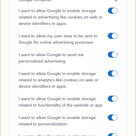
populaire de French Bee en termes de trafic, juste après
celle vers la Réunion.
I want to allow Google to enable storage
related to advertising like cookies on web or
device identifiers in apps.
Il reste encore 18,1% de cet article à découvrir. La suite
est accessible exclusivement aux abonnés.
I want to allow my user data to be sent to
Google for online advertising purposes.
I want to allow Google to send me
AUTEUR
personalized advertising.
Infos Rédaction
I want to allow Google to enable storage
related to analytics like cookies on web or
device identifiers in apps.
I want to allow Google to enable storage
related to functionality of the website or app.
I want to allow Google to enable storage
related to personalization.