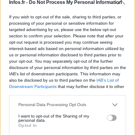
Infos.fr -
Do Not Process My Personal Information
If you wish to opt-out of the sale, sharing to third parties, or
processing of your personal or sensitive information for
targeted advertising by us, please use the below opt-out
section to confirm your selection. Please note that after your
opt-out request is processed you may continue seeing
interest-based ads based on personal information utilized by
us or personal information disclosed to third parties prior to
Ces critiques n’ont pas été bien accueillies par la
your opt-out. You may separately opt-out of the further
disclosure of your personal information by third parties on the
Commission, qui est en pleine négociation pour minimiser
IAB’s list of downstream participants. This information may
les coûts avec les industriels, comme l’indique Bruxelles.
also be disclosed by us to third parties on the
IAB’s List of
Ils assurent que cette étape est presque terminée, ce qui
Downstream Participants
that may further disclose it to other
third parties.
permettra la présentation des offres finales des industriels.
La Commission souligne que « Iris² n’est pas un
Please note that this website/app uses one or more Google
Personal Data Processing Opt Outs
services and may gather and store information including but
programme de l’ESA » et qu’il n’y a pas de contraintes
not limited to your visit or usage behaviour. You may click to
I want to opt-out of the Sharing of my
géographiques pour investir, ce qui signifie que l’influence
personal data.
grant or deny consent to Google and its third-party tags to
Opted In
des lobbies industriels, même via un État membre, est
use your data for below specified purposes in below Google
consent section.