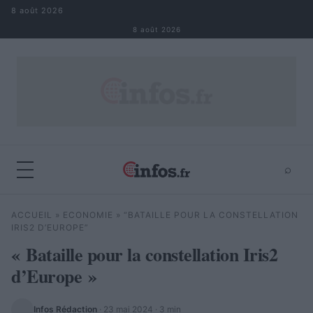
Aller au contenu
8 août 2026
8 août 2026
⌕
×
⌕
ACCUEIL
»
ECONOMIE
»
“BATAILLE POUR LA CONSTELLATION
Rechercher
IRIS2 D’EUROPE”
« Bataille pour la constellation Iris2
d’Europe »
Infos Rédaction
·
23 mai 2024
· 3 min