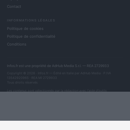
Contact
INFORMATIONS LÉGALES
Politique de cookies
Politique de confidentialité
Conditions
Infos.fr est une propriété de AdHub Media S.r.l. — REA 2729933
Copyright © 2026 · Infos.fr — Édité en Italie par
AdHub Media
· P.IVA
13542920965 · REA MI 2729933
Tous droits réservés
Les contenus sont sélectionnés par la rédaction avec l'aide d'outils
numériques et réalisés en collaboration avec des auteurs indépendants.