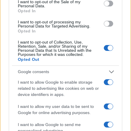
nulle.
I want to opt-out of the Sale of my
Personal Data.
Opted In
Cependant, en négociant avec un consortium réunissant
I want to opt-out of processing my
tous les grands acteurs, la Commission s’est exposée à leur
Personal Data for Targeted Advertising.
Opted In
contrôle, selon un observateur. Les industriels semblent
avoir voulu augmenter le prix total du système, ce qui
I want to opt-out of Collection, Use,
Retention, Sale, and/or Sharing of my
explique les problèmes actuels, selon Christophe Grudler,
Personal Data that Is Unrelated with the
Purposes for which it was collected.
membre Renew (libéraux) du parlement européen, qui suit
Opted Out
de près le projet.
Google consents
Le reste de l’article est réservé aux abonnés.
I want to allow Google to enable storage
related to advertising like cookies on web or
device identifiers in apps.
I want to allow my user data to be sent to
Google for online advertising purposes.
I want to allow Google to send me
personalized advertising.