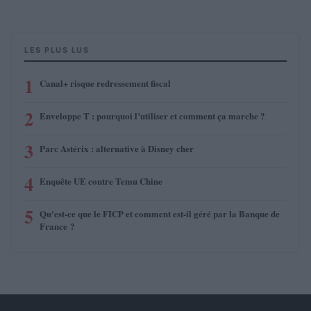
LES PLUS LUS
1
Canal+ risque redressement fiscal
2
Enveloppe T : pourquoi l’utiliser et comment ça marche ?
3
Parc Astérix : alternative à Disney cher
4
Enquête UE contre Temu Chine
5
Qu'est-ce que le FICP et comment est-il géré par la Banque de
France ?