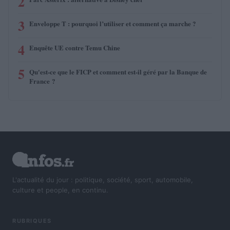
2
3
Enveloppe T : pourquoi l’utiliser et comment ça marche ?
4
Enquête UE contre Temu Chine
5
Qu'est-ce que le FICP et comment est-il géré par la Banque de
France ?
L'actualité du jour : politique, société, sport, automobile,
culture et people, en continu.
RUBRIQUES