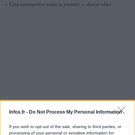
« Cela monopolise toute la journée », disent-elles.
Infos.fr -
Do Not Process My Personal Information
Leurs horaires montrent une grande variabilité : ils
If you wish to opt-out of the sale, sharing to third parties, or
commencent souvent à 7 ou 8 heures du matin et se
processing of your personal or sensitive information for