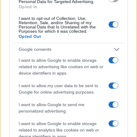
Personal Data for Targeted Advertising.
Opted In
n’est payée qu’à moins de deux tiers de sa durée. »
I want to opt-out of Collection, Use,
Ce texte contient encore 63.89% d’informations non lues.
Retention, Sale, and/or Sharing of my
Personal Data that Is Unrelated with the
La suite est disponible uniquement pour les abonnés.
Purposes for which it was collected.
Opted Out
Google consents
I want to allow Google to enable storage
related to advertising like cookies on web or
device identifiers in apps.
I want to allow my user data to be sent to
Google for online advertising purposes.
I want to allow Google to send me
personalized advertising.
I want to allow Google to enable storage
related to analytics like cookies on web or
device identifiers in apps.