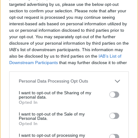
terminent après 19 ou 20 heures. Il y a une pause au milieu
targeted advertising by us, please use the below opt-out
de la journée, mais sa durée varie. L’un d’eux raconte : «
section to confirm your selection. Please note that after your
opt-out request is processed you may continue seeing
Certains jours, je travaille jusqu’à 14 heures, mais je n’ai
interest-based ads based on personal information utilized by
plus de travail avant 18 heures ». Un autre partage : «
us or personal information disclosed to third parties prior to
Aujourd’hui, par exemple, j’ai travaillé une heure, de 8h30
your opt-out. You may separately opt-out of the further
disclosure of your personal information by third parties on the
à 9h30, puis je recommence de 15 heures à 19 heures.
IAB’s list of downstream participants. This information may
C’est possible d’avoir seulement trois heures payées, mais
also be disclosed by us to third parties on the
IAB’s List of
cela peut occuper toute votre journée! »
Downstream Participants
that may further disclose it to other
third parties.
D’après les données de la direction des statistiques et de la
Please note that this website/app uses one or more Google
Personal Data Processing Opt Outs
recherche du ministère du travail, compilées dans le livre
services and may gather and store information including but
not limited to your visit or usage behaviour. You may click to
I want to opt-out of the Sharing of my
« Aide à domicile, un métier en difficulté » (François-
personal data.
grant or deny consent to Google and its third-party tags to
Xavier Devetter, Annie Dussuet et Emmanuelle Puissant,
Opted In
use your data for below specified purposes in below Google
Ed. de l’Atelier, 2023), « quand on compare le temps payé
consent section.
I want to opt-out of the Sale of my
Personal Data.
au temps réel de travail, on découvre qu’il ne représente
Opted In
que 57 %, contre 84 % pour tous les salariés. En d’autres
I want to opt-out of processing my
termes, une journée de travail pour une aide à domicile