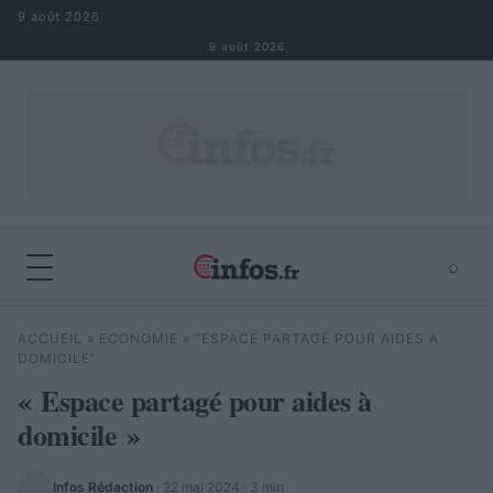
Aller au contenu
9 août 2026
9 août 2026
⌕
×
⌕
ACCUEIL
»
ECONOMIE
»
“ESPACE PARTAGÉ POUR AIDES À
Rechercher
DOMICILE”
« Espace partagé pour aides à
domicile »
Infos Rédaction
·
22 mai 2024
· 3 min