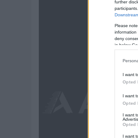
further disc
participants
Downstream 
Please note
information 
deny consent
in below Go
Persona
I want t
Opted 
I want t
Opted 
I want 
Advertis
Opted 
I want t