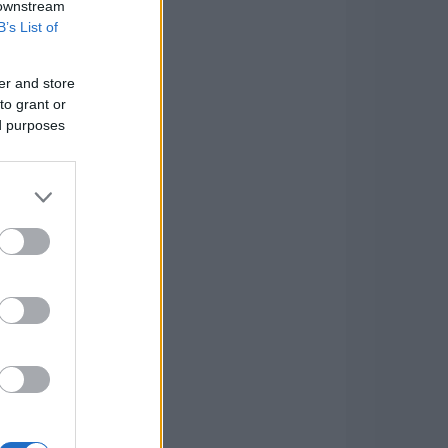
 downstream
B’s List of
er and store
to grant or
ed purposes