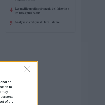
4
Les meilleurs films français de l’histoire :
les titres plus beaux
5
Analyse et critique du film Titanic
sonal or
ection to
ou may
 personal
out of the