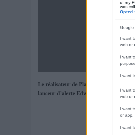
of my P
was col
Opted 
Google 
I want t
web or d
I want t
purpose
I want 
Le réalisateur de Platoon ou de Tueurs nés
I want t
lanceur d’alerte Edward Snowden.
web or d
I want t
or app.
I want t