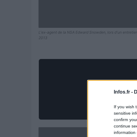
L'ex-agent de la NSA Edward Snowden, lors d'un entretien
2013
Infos.fr -
D
If you wish 
sensitive in
confirm you
continue se
information 