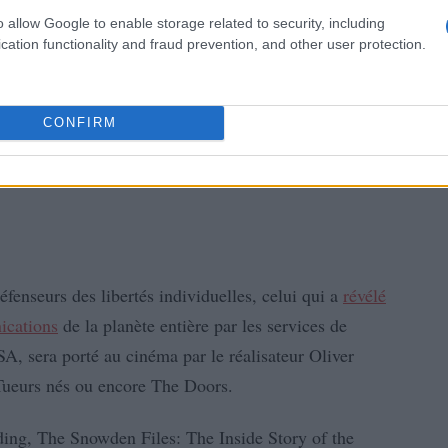
o allow Google to enable storage related to security, including
cation functionality and fraud prevention, and other user protection.
CONFIRM
fenseurs des libertés individuelles, celui qui a
révélé
ications
de la planète entière par les services de
A, sera porté au cinéma par le réalisateur Oliver
 Tueurs nés ou encore The Doors.
rding, The Snowden Files: The Inside Story of the