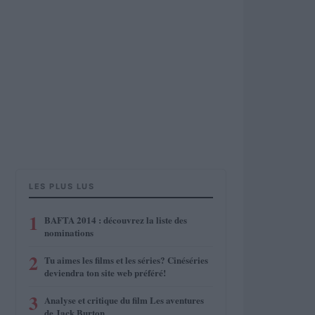
LES PLUS LUS
1
BAFTA 2014 : découvrez la liste des
nominations
2
Tu aimes les films et les séries? Cinéséries
deviendra ton site web préféré!
3
Analyse et critique du film Les aventures
de Jack Burton