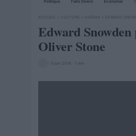
Politique
Faits Divers
Economie
C
ACCUEIL
»
CULTURE
»
CINÉMA
»
EDWARD SNOWD
Edward Snowden p
Oliver Stone
·
3 juin 2014
· 1 min