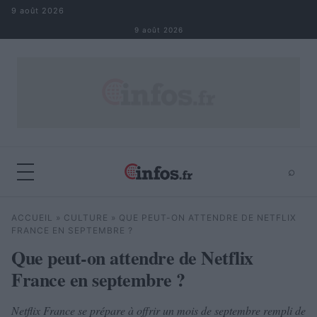
Aller au contenu
9 août 2026
9 août 2026
⌕
×
⌕
ACCUEIL
»
CULTURE
»
QUE PEUT-ON ATTENDRE DE NETFLIX
Rechercher
FRANCE EN SEPTEMBRE ?
Que peut-on attendre de Netflix
France en septembre ?
Netflix France se prépare à offrir un mois de septembre rempli de