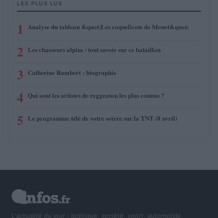
LES PLUS LUS
1
Analyse du tableau &quot;Les coquelicots de Monet&quot;
2
Les chasseurs alpins : tout savoir sur ce bataillon
3
Catherine Rambert : biographie
4
Qui sont les artistes de reggeaton les plus connus ?
5
Le programme télé de votre soirée sur la TNT (8 avril)
L'actualité du jour : politique, société, sport, automobile,