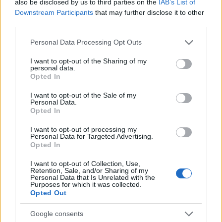
also be disclosed by us to third parties on the
IAB’s List of
Downstream Participants
that may further disclose it to other
third parties.
Please note that this website/app uses one or more Google
Personal Data Processing Opt Outs
services and may gather and store information including but
not limited to your visit or usage behaviour. You may click to
I want to opt-out of the Sharing of my
personal data.
grant or deny consent to Google and its third-party tags to
Opted In
use your data for below specified purposes in below Google
consent section.
I want to opt-out of the Sale of my
Personal Data.
Opted In
I want to opt-out of processing my
Personal Data for Targeted Advertising.
Opted In
I want to opt-out of Collection, Use,
Retention, Sale, and/or Sharing of my
Personal Data that Is Unrelated with the
Purposes for which it was collected.
Opted Out
Google consents