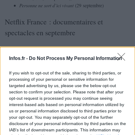
Personne ne sort d’ici vivant
(29 septembre)
Netflix France : documentaires et
spectacles en septembre
Le
document sur le phénomène mondial de la F1
, Michael
Schumacher, donnera le tempo à la rentrée sportive de
Infos.fr -
Do Not Process My Personal Information
Netflix France. Le film intitulé « Schumacher » a reçu
l’aval de la famille du champion.
If you wish to opt-out of the sale, sharing to third parties, or
processing of your personal or sensitive information for
targeted advertising by us, please use the below opt-out
À noter que les amateurs de télé-réalité pourront aussi
section to confirm your selection. Please note that after your
profiter de la diffusion d’une nouvelle saison de The Circle
opt-out request is processed you may continue seeing
US le 8, d’une adaptation « latino » de High Voltage
interest-based ads based on personal information utilized by
us or personal information disclosed to third parties prior to
Seduction le 15 et de la saison 2 de Love and the spectrum
your opt-out. You may separately opt-out of the further
le 21, comme le souligne huffingtonpost.fr.
disclosure of your personal information by third parties on the
IAB’s list of downstream participants. This information may