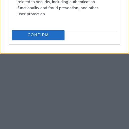
related to security, including authentication
functionality and fraud prevention, and other
user protection.
AUTEUR
CONFIRM
Diallo Josué Sylien