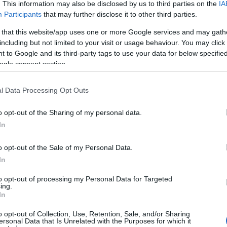
. This information may also be disclosed by us to third parties on the
IA
Participants
that may further disclose it to other third parties.
 that this website/app uses one or more Google services and may gath
including but not limited to your visit or usage behaviour. You may click 
 to Google and its third-party tags to use your data for below specifi
ogle consent section.
l Data Processing Opt Outs
romans : Melancholia, Insomnie, Matin et soir, La
enfant, Quelqu’un va venir, Visites, Hiver, Et la nuit
o opt-out of the Sharing of my personal data.
In
Jon
Fosse
 fils, Dors mon petit enfant…
a également
rge norvégien.
o opt-out of the Sale of my Personal Data.
s plusieurs langues.
In
 ses pièces, par exemple, en France, Patrice Chéreau a
to opt-out of processing my Personal Data for Targeted
ing.
In
 dans son pays, comme en 1996, le prix Ibsen, qui
o opt-out of Collection, Use, Retention, Sale, and/or Sharing
t dans l’esprit de l’écrivain qui porte le même nom,
ersonal Data that Is Unrelated with the Purposes for which it