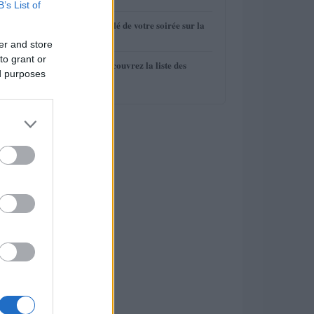
B’s List of
4
Le programme télé de votre soirée sur la
TNT (8 avril)
er and store
to grant or
5
BAFTA 2014 : découvrez la liste des
ed purposes
nominations