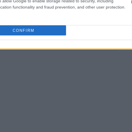
o allow Google to enable storage related to security, including
on de Patrice Chéreau !
cation functionality and fraud prevention, and other user protection.
CONFIRM