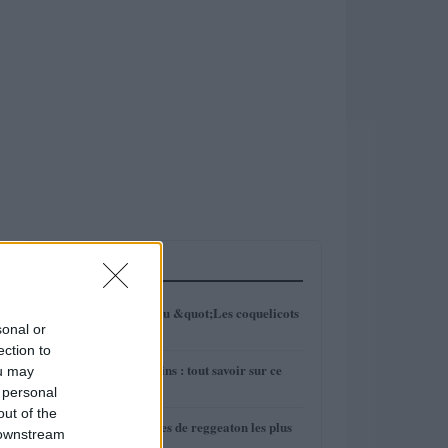
LES PLUS LUS
1
Analyse du tableau &quot;Les coquelicots
sonal or
de Monet&quot;
ection to
2
Les chasseurs alpins : tout savoir sur ce
ou may
bataillon
 personal
out of the
3
Qui sont les artistes de reggeaton les plus
 downstream
connus ?