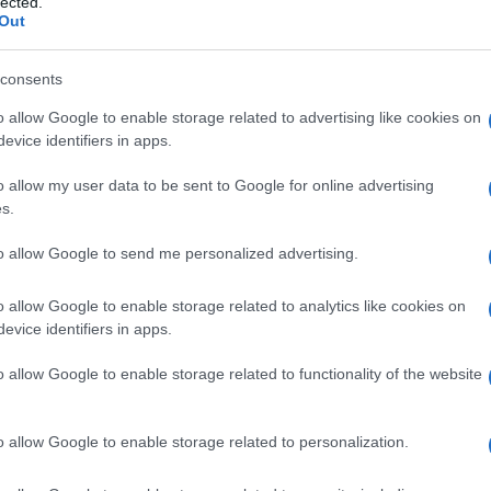
lected.
Out
lle de chevalier de l’Ordre du Mérite, en France.
consents
in incontournable, c’est pourquoi il ne faut pas
o allow Google to enable storage related to advertising like cookies on
ses oeuvres au théâtre.
evice identifiers in apps.
nt toujours à l’affiche en tournée en France : Rêve
o allow my user data to be sent to Google for online advertising
s.
mbre 2010 à la fin janvier 2011, est « Les visages et
to allow Google to send me personalized advertising.
re.
otoient expositions, théatre, danse, lecture, musique et
o allow Google to enable storage related to analytics like cookies on
evice identifiers in apps.
e Rêve d’automne, pour neuf représentations, du 2 au
o allow Google to enable storage related to functionality of the website
e de début décembre à la fin janvier, avant de partir en
o allow Google to enable storage related to personalization.