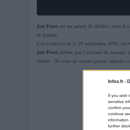
Jon
Fosse
est un auteur de théâtre, mais il 
de poème.
L’écrivain est né le 29 septembre 1959, en N
Jon
Fosse
débute par l’écriture de romans, e
théâtre : Et nous ne serons jamais séparés, 
Infos.fr -
D
If you wish 
sensitive in
confirm you
continue se
information 
further disc