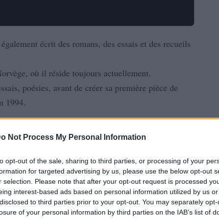
a également écrit des romans, des essais et des recueils
orvège, où il réside toujours actuellement.
ssais, poésies, avant de créer sa première pièce de
en 1994.
o Not Process My Personal Information
to opt-out of the sale, sharing to third parties, or processing of your per
formation for targeted advertising by us, please use the below opt-out s
r selection. Please note that after your opt-out request is processed y
eing interest-based ads based on personal information utilized by us or
disclosed to third parties prior to your opt-out. You may separately opt-
losure of your personal information by third parties on the IAB’s list of