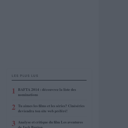
LES PLUS LUS
1
BAFTA 2014 : découvrez la liste des
nominations
2
Tu aimes les films et les séries? Cinéséries
deviendra ton site web préféré!
3
Analyse et critique du film Les aventures
de Jack Burton