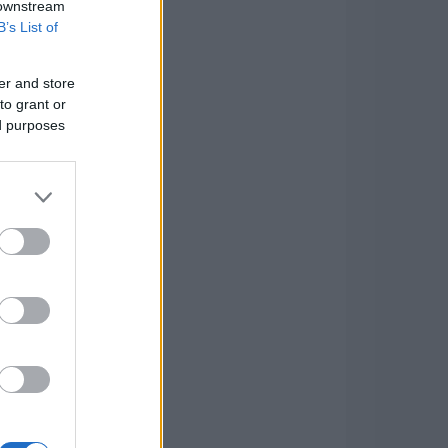
 downstream
B’s List of
er and store
to grant or
ed purposes