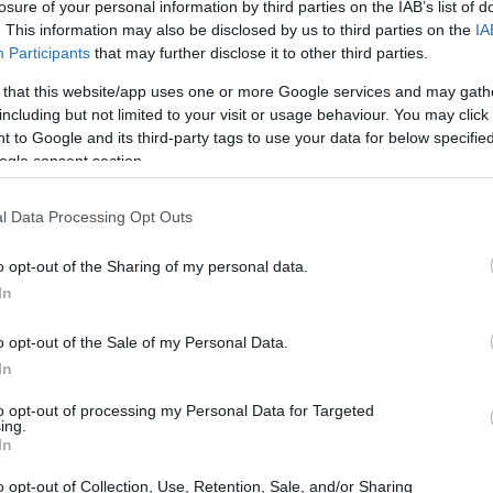
losure of your personal information by third parties on the IAB’s list of
. This information may also be disclosed by us to third parties on the
IA
Participants
that may further disclose it to other third parties.
 that this website/app uses one or more Google services and may gath
including but not limited to your visit or usage behaviour. You may click 
 to Google and its third-party tags to use your data for below specifi
ogle consent section.
s opprimés et honore la représentation des
l Data Processing Opt Outs
habitude d’être oubliés, quand ils ne sont pas
o opt-out of the Sharing of my personal data.
In
o opt-out of the Sale of my Personal Data.
, une jeune adolescente, se voit privée du bal de
In
tiles à l’idée qu’elle puisse s’y rendre avec sa petite
to opt-out of processing my Personal Data for Targeted
ing.
ures de Broadway sur le déclin décident de lui venir en
In
o opt-out of Collection, Use, Retention, Sale, and/or Sharing