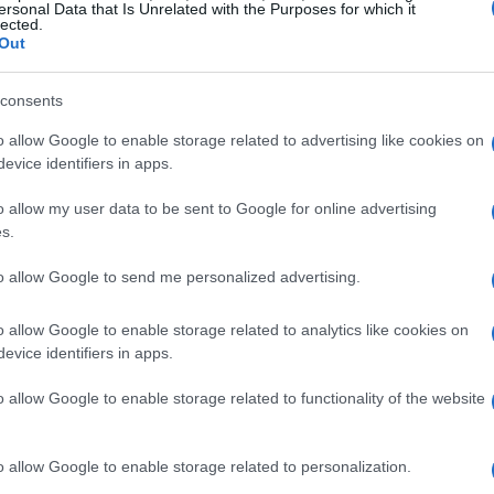
ersonal Data that Is Unrelated with the Purposes for which it
lected.
Out
Nicole Kidman, James Corden, Kerry
 de la crème :
consents
chael Key, mais aussi Meryl Streep
– trois Oscars
o allow Google to enable storage related to advertising like cookies on
evice identifiers in apps.
o allow my user data to be sent to Google for online advertising
s.
to allow Google to send me personalized advertising.
o allow Google to enable storage related to analytics like cookies on
evice identifiers in apps.
o allow Google to enable storage related to functionality of the website
o allow Google to enable storage related to personalization.