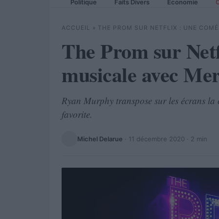
Politique
Faits Divers
Economie
C
ACCUEIL
»
THE PROM SUR NETFLIX : UNE COMÉ
The Prom sur Netf
musicale avec Mer
Ryan Murphy transpose sur les écrans la c
favorite.
Michel Delarue
·
11 décembre 2020
· 2 min