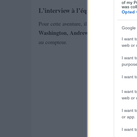
of my P
was col
L’interview à l’équipe du film
Opted 
Pour cette aventure, il s’entoure de la crème
Google 
Washington, Andrew Rannells, Keegan-Mi
I want t
au compteur.
web or d
I want t
purpose
I want 
I want t
web or d
I want t
or app.
I want t