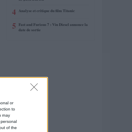
4
Analyse et critique du film Titanic
5
Fast and Furious 7 : Vin Diesel annonce la
date de sortie
sonal or
ection to
ou may
 personal
out of the