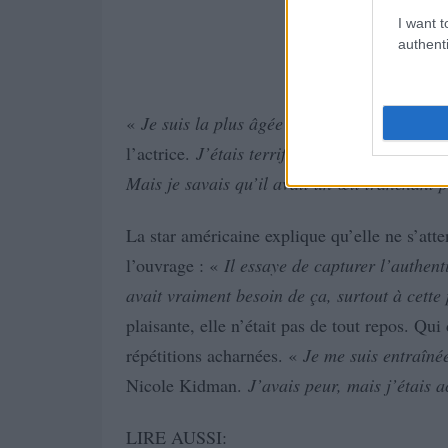
I want t
authenti
«
Je suis la plus âgée du casting et c’est mo
l’actrice.
J’étais terrifiée par Ryan Murphy,
Mais je savais qu’il avait un œil tranchant p
La star américaine explique qu’elle ne s’atte
l’ouvrage : «
Il essaye de capturer l’authenti
avait vraiment besoin de ça, surtout à cette 
plaisante, elle n’était pas de tout repos. Q
répétitions acharnées. «
Je me suis entraîné
Nicole Kidman.
J’avais peur, mais j’étais
LIRE AUSSI: