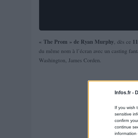
« The Prom » de Ryan Murphy
11
, dès ce
du même nom à l’écran avec un casting fant
Washington, James Corden.
Infos.fr -
D
If you wish 
sensitive in
confirm you
continue se
information 