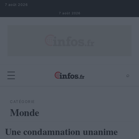
Aller au contenu
7 août 2026
7 août 2026
⌕
×
⌕
Rechercher
CATÉGORIE
Monde
Une condamnation unanime
MONDE