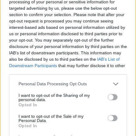
processing of your personal or sensitive information for
targeted advertising by us, please use the below opt-out
section to confirm your selection. Please note that after your
Maroc : le président du parti islamiste invité par le
MONDE
opt-out request is processed you may continue seeing
Roi
interest-based ads based on personal information utilized by
M. Benkirane, président du Parti de la justice et du développement,
us or personal information disclosed to third parties prior to
devrait être reçu mardi par le Roi pour être nommé Premier…
your opt-out. You may separately opt-out of the further
disclosure of your personal information by third parties on the
· 28 Nov 2011
IAB’s list of downstream participants. This information may
also be disclosed by us to third parties on the
IAB’s List of
Affaire DSK : la vidéo du Sofitel bientôt publiée ?
MONDE
Downstream Participants
that may further disclose it to other
Le journaliset d'investigation Edward Jay Epstein menace de publier la
third parties.
vidéo des deux employés se réjouissant devant le Sofitel de New York,…
Please note that this website/app uses one or more Google
Personal Data Processing Opt Outs
· 28 Nov 2011
services and may gather and store information including but
not limited to your visit or usage behaviour. You may click to
I want to opt-out of the Sharing of my
La Russie envoie un porte-avions en Syrie pour
MONDE
personal data.
grant or deny consent to Google and its third-party tags to
2012
Opted In
use your data for below specified purposes in below Google
Selon le quotidien russe Izvestia, Moscou va envoyer une flotte de navire
consent section.
I want to opt-out of the Sale of my
dans le port de Tartous, base navale russe, pour le…
Personal Data.
Opted In
· 28 Nov 2011