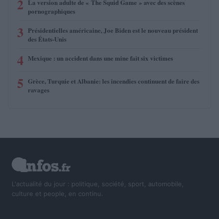
2
La version adulte de « The Squid Game » avec des scènes
pornographiques
3
Présidentielles américaine, Joe Biden est le nouveau président
des États-Unis
4
Mexique : un accident dans une mine fait six victimes
5
Grèce, Turquie et Albanie: les incendies continuent de faire des
ravages
L'actualité du jour : politique, société, sport, automobile,
culture et people, en continu.