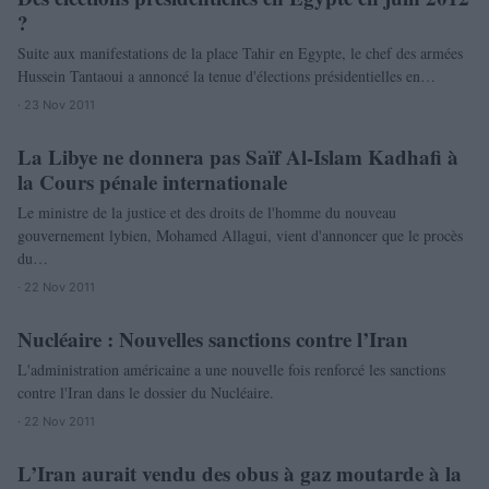
?
Suite aux manifestations de la place Tahir en Egypte, le chef des armées
Hussein Tantaoui a annoncé la tenue d'élections présidentielles en…
· 23 Nov 2011
La Libye ne donnera pas Saïf Al-Islam Kadhafi à
MONDE
la Cours pénale internationale
Le ministre de la justice et des droits de l'homme du nouveau
gouvernement lybien, Mohamed Allagui, vient d'annoncer que le procès
du…
· 22 Nov 2011
Nucléaire : Nouvelles sanctions contre l’Iran
MONDE
L'administration américaine a une nouvelle fois renforcé les sanctions
contre l'Iran dans le dossier du Nucléaire.
· 22 Nov 2011
L’Iran aurait vendu des obus à gaz moutarde à la
MONDE