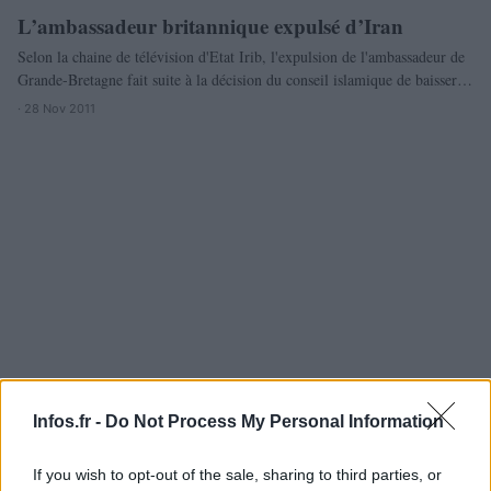
L’ambassadeur britannique expulsé d’Iran
MONDE
Selon la chaine de télévision d'Etat Irib, l'expulsion de l'ambassadeur de
Grande-Bretagne fait suite à la décision du conseil islamique de baisser…
· 28 Nov 2011
Infos.fr -
Do Not Process My Personal Information
If you wish to opt-out of the sale, sharing to third parties, or