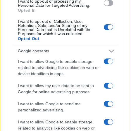
I want to opt-out of processing my
Personal Data for Targeted Advertising.
Les islamistes remportent les législatives au Maroc
MONDE
Opted In
A l’instar de la Tunisie, les islamistes modérés ont remporté les élections
législatives au Maroc. Le nouveau gouvernement devrait ainsi avoir
I want to opt-out of Collection, Use,
Retention, Sale, and/or Sharing of my
comme…
Personal Data that Is Unrelated with the
Purposes for which it was collected.
· 28 Nov 2011
Opted Out
Les Egyptiens aux urnes ce lundi
MONDE
Google consents
Les premières législatives depuis la chute de Moubarak se déroulent à
I want to allow Google to enable storage
partir d’aujourd’hui dans un contexte explosif. Le scrutin se déroulera
related to advertising like cookies on web or
ainsi…
device identifiers in apps.
· 28 Nov 2011
I want to allow my user data to be sent to
Un taux record de participation pour les
MONDE
Google for online advertising purposes.
législatives au Maroc
I want to allow Google to send me
Pour ces premières élections après la chute du régime, le Maroc a connu
personalized advertising.
un taux de participation record.
· 26 Nov 2011
I want to allow Google to enable storage
related to analytics like cookies on web or