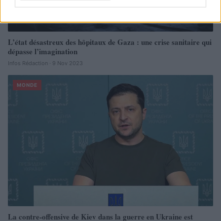
L’état désastreux des hôpitaux de Gaza : une crise sanitaire qui
dépasse l’imagination
Infos Rédaction · 9 Nov 2023
MONDE
La contre-offensive de Kiev dans la guerre en Ukraine est