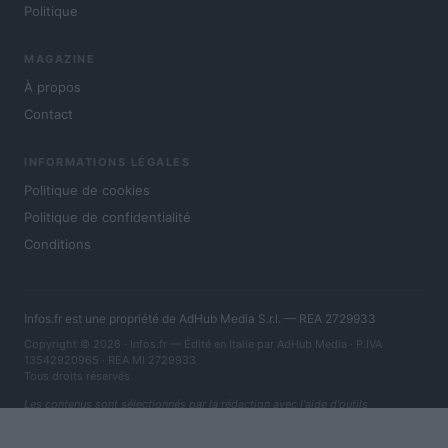
Politique
MAGAZINE
À propos
Contact
INFORMATIONS LÉGALES
Politique de cookies
Politique de confidentialité
Conditions
Infos.fr est une propriété de AdHub Media S.r.l. — REA 2729933
Copyright © 2026 · Infos.fr — Édité en Italie par
AdHub Media
· P.IVA
13542920965 · REA MI 2729933
Tous droits réservés
Les contenus sont sélectionnés par la rédaction avec l'aide d'outils
numériques et réalisés en collaboration avec des auteurs indépendants.