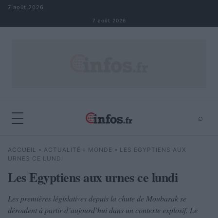
Aller au contenu
7 août 2026
7 août 2026
⌕
×
⌕
ACCUEIL
»
ACTUALITÉ
»
MONDE
»
LES EGYPTIENS AUX
Rechercher
URNES CE LUNDI
Les Egyptiens aux urnes ce lundi
Les premières législatives depuis la chute de Moubarak se
déroulent à partir d’aujourd’hui dans un contexte explosif. Le