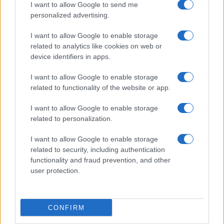
I want to allow Google to send me
personalized advertising.
I want to allow Google to enable storage
related to analytics like cookies on web or
device identifiers in apps.
I want to allow Google to enable storage
related to functionality of the website or app.
Le Kazakhstan poursuit ses réformes sociétales à marche
forcée
I want to allow Google to enable storage
Infos.fr · 24 Mai 2024
related to personalization.
MONDE
I want to allow Google to enable storage
related to security, including authentication
functionality and fraud prevention, and other
user protection.
CONFIRM