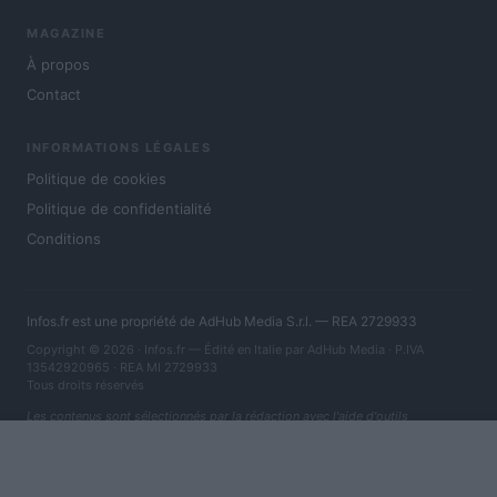
MAGAZINE
À propos
Contact
INFORMATIONS LÉGALES
Politique de cookies
Politique de confidentialité
Conditions
Infos.fr est une propriété de AdHub Media S.r.l. — REA 2729933
Copyright © 2026 · Infos.fr — Édité en Italie par
AdHub Media
· P.IVA
13542920965 · REA MI 2729933
Tous droits réservés
Les contenus sont sélectionnés par la rédaction avec l'aide d'outils
numériques et réalisés en collaboration avec des auteurs indépendants.