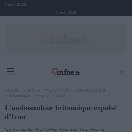
Aller au contenu
7 août 2026
7 août 2026
⌕
×
⌕
ACCUEIL
»
ACTUALITÉ
»
MONDE
»
L’AMBASSADEUR
Rechercher
BRITANNIQUE EXPULSÉ D’IRAN
L’ambassadeur britannique expulsé
d’Iran
Selon la chaine de télévision d'Etat Irib, l'expulsion de