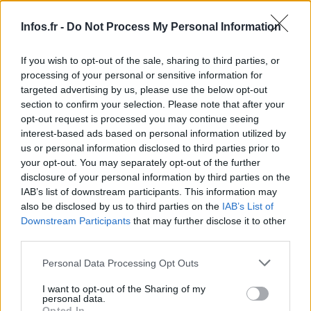
Infos.fr -
Do Not Process My Personal Information
Le porte-parole du gouvernement britannique a déploré
If you wish to opt-out of the sale, sharing to third parties, or
processing of your personal or sensitive information for
cette décision.
targeted advertising by us, please use the below opt-out
section to confirm your selection. Please note that after your
opt-out request is processed you may continue seeing
interest-based ads based on personal information utilized by
AUTEUR
us or personal information disclosed to third parties prior to
your opt-out. You may separately opt-out of the further
disclosure of your personal information by third parties on the
IAB’s list of downstream participants. This information may
also be disclosed by us to third parties on the
IAB’s List of
Downstream Participants
that may further disclose it to other
third parties.
Please note that this website/app uses one or more Google
Personal Data Processing Opt Outs
services and may gather and store information including but
not limited to your visit or usage behaviour. You may click to
I want to opt-out of the Sharing of my
personal data.
grant or deny consent to Google and its third-party tags to
Opted In