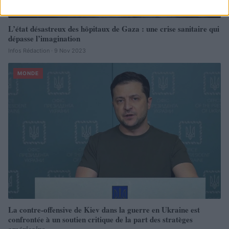
L’état désastreux des hôpitaux de Gaza : une crise sanitaire qui
dépasse l’imagination
Infos Rédaction · 9 Nov 2023
MONDE
La contre-offensive de Kiev dans la guerre en Ukraine est
confrontée à un soutien critique de la part des stratèges