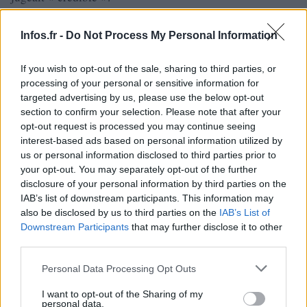
Selon les renseignements fournis par une source intime au
Infos.fr -
Do Not Process My Personal Information
cas, Lionel Peluhet et Céline Forte, la propriétaire du CSP
et veuve de l’ex-joueur et président Frédéric Forte décédé
If you wish to opt-out of the sale, sharing to third parties, or
processing of your personal or sensitive information for
en 2017, n’ont pas réussi à tomber d’accord.
targeted advertising by us, please use the below opt-out
Le CSP, qui compte 11 victoires en championnat de France
section to confirm your selection. Please note that after your
et est le premier club français à avoir été sacré champion
opt-out request is processed you may continue seeing
interest-based ads based on personal information utilized by
d’Europe tous sports confondus en 1993, a rejoint la
us or personal information disclosed to third parties prior to
première division en 2012. Il a réussi à maintenir sa
your opt-out. You may separately opt-out of the further
position cette saison en terminant 13e de la saison
disclosure of your personal information by third parties on the
IAB’s list of downstream participants. This information may
ordinaire, et ce malgré avoir été infligé une pénalité de
also be disclosed by us to third parties on the
IAB’s List of
trois pertes de match et une amende de 15 000 euros par la
Downstream Participants
that may further disclose it to other
DNCCG pour « insincerity of its accounts ». Cependant,
third parties.
après appel, cette pénalité a été réduite à deux pertes de
Please note that this website/app uses one or more Google
Personal Data Processing Opt Outs
match et une amende de 10 000 euros.
services and may gather and store information including but
not limited to your visit or usage behaviour. You may click to
I want to opt-out of the Sharing of my
personal data.