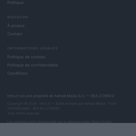
Politique
MAGAZINE
À propos
Contact
INFORMATIONS LÉGALES
Politique de cookies
Politique de confidentialité
Conditions
Infos.fr est une propriété de AdHub Media S.r.l. — REA 2729933
Copyright © 2026 · Infos.fr — Édité en Italie par
AdHub Media
· P.IVA
13542920965 · REA MI 2729933
Tous droits réservés
Les contenus sont sélectionnés par la rédaction avec l'aide d'outils
numériques et réalisés en collaboration avec des auteurs indépendants.