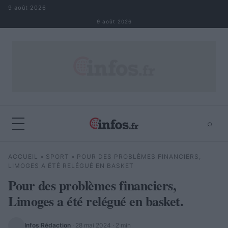
Aller au contenu
9 août 2026
9 août 2026
⌕
×
⌕
ACCUEIL
»
SPORT
»
POUR DES PROBLÈMES FINANCIERS,
Rechercher
LIMOGES A ÉTÉ RELÉGUÉ EN BASKET
Pour des problèmes financiers,
Limoges a été relégué en basket.
Infos Rédaction
·
28 mai 2024
· 2 min