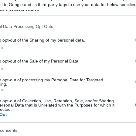
ll arabe a tenu à récompenser le joueur merengue
 to Google and its third-party tags to use your data for below specifi
ogle consent section.
l Data Processing Opt Outs
o opt-out of the Sharing of my personal data.
In
o opt-out of the Sale of my Personal Data.
In
to opt-out of processing my Personal Data for Targeted
ing.
In
o opt-out of Collection, Use, Retention, Sale, and/or Sharing
ersonal Data that Is Unrelated with the Purposes for which it
lected.
Out
consents