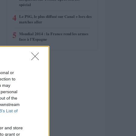
spécial
4
Le PSG, le plus diffusé sur Canal + lors des
matches aller
5
Mondial 2014 : la France rend les armes
face à l’Espagne
sonal or
ection to
ou may
 personal
out of the
 downstream
B’s List of
er and store
to grant or