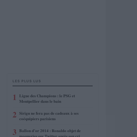
LES PLUS LUS
1
Ligue des Champions : le PSG et
Montpellier dans le bain
2
Sirigu ne fera pas de cadeaux à ses
coéquipiers parisiens
3
Ballon d’or 2014 : Ronaldo objet de
moqueries sur Twitter après son cri