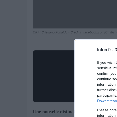
CR7 : Cristiano Ronaldo - Crédits : facebook.com/Cristian
Infos.fr -
D
If you wish 
sensitive in
confirm you
continue se
information 
further disc
participants
Downstream 
Please note
Une nouvelle distinction pour
Cristiano 
information 