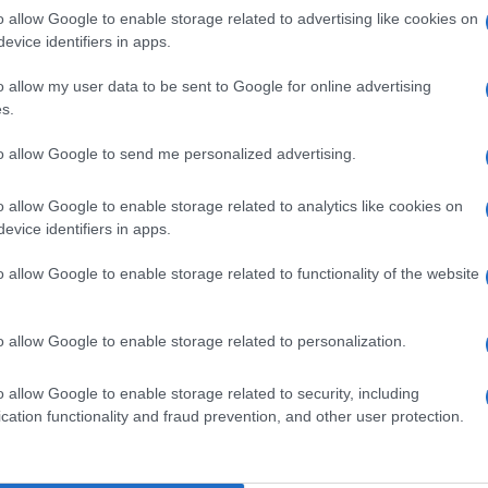
o allow Google to enable storage related to advertising like cookies on
rage réalisé auprès d’une centaine de médias des pays
evice identifiers in apps.
ldo devance assez largement Franck Ribéry et
Lionel
o allow my user data to be sent to Google for online advertising
s.
en prodige du Sporting Portugal et de Manchester
to allow Google to send me personalized advertising.
 marge confortable sur le milieu de terrain tricolore du
o allow Google to enable storage related to analytics like cookies on
t la deuxième place d’une courte tête par rapport à
evice identifiers in apps.
o allow Google to enable storage related to functionality of the website
 : l’attaquant suédois du PSG Zlatan Ibrahimovic (24
id Gareth Bale (1 pt). A des années-lumière du score de
o allow Google to enable storage related to personalization.
o allow Google to enable storage related to security, including
cation functionality and fraud prevention, and other user protection.