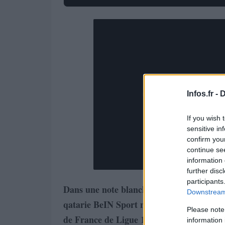
Infos.fr -
D
If you wish 
sensitive in
confirm you
continue se
information 
further disc
participants
Dans une note blanche adressée aux pouvo
Downstream 
qatarie BeIN Sport ne participe pas au p
Please note
de France de Ligue 1.
information 