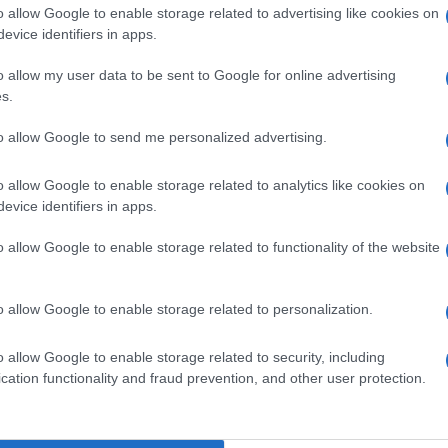
 de Ligue 1. Mais la chaîne cryptée, par le biais d’un
o allow Google to enable storage related to advertising like cookies on
é par Les Echos, ne veut pas que BeIN Sport s’immisce
evice identifiers in apps.
o allow my user data to be sent to Google for online advertising
s.
IN Sport prenne part à l’appel d’offres car le Qatar
to allow Google to send me personalized advertising.
eur des droits audiovisuels de la Ligue 1″
en étant le
question. Dénonçant un conflit d’intérêt, Canal +
o allow Google to enable storage related to analytics like cookies on
evice identifiers in apps.
o allow Google to enable storage related to functionality of the website
Qatar à vendre le club parisien. Cette saison, BeIN
ir (20h30), les rencontres du samedi soir (20h) et
o allow Google to enable storage related to personalization.
anal + ne propose à ses abonnés que la partie du samedi
en prime time (21h).
o allow Google to enable storage related to security, including
cation functionality and fraud prevention, and other user protection.