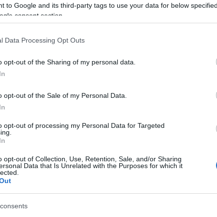
 to Google and its third-party tags to use your data for below specifi
ogle consent section.
l Data Processing Opt Outs
o opt-out of the Sharing of my personal data.
In
o opt-out of the Sale of my Personal Data.
In
to opt-out of processing my Personal Data for Targeted
ing.
In
o opt-out of Collection, Use, Retention, Sale, and/or Sharing
ersonal Data that Is Unrelated with the Purposes for which it
lected.
Out
r permettre aux diffuseurs intéressés de mettre le
consents