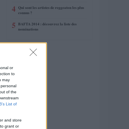
4
Qui sont les artistes de reggeaton les plus
connus ?
5
BAFTA 2014 : découvrez la liste des
nominations
sonal or
ection to
ou may
 personal
out of the
 downstream
B’s List of
er and store
to grant or