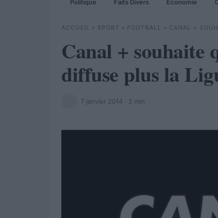
Politique
Faits Divers
Economie
C
ACCUEIL
»
SPORT
»
FOOTBALL
»
CANAL + SOUHA
Canal + souhaite 
diffuse plus la Lig
·
7 janvier 2014
· 2 min