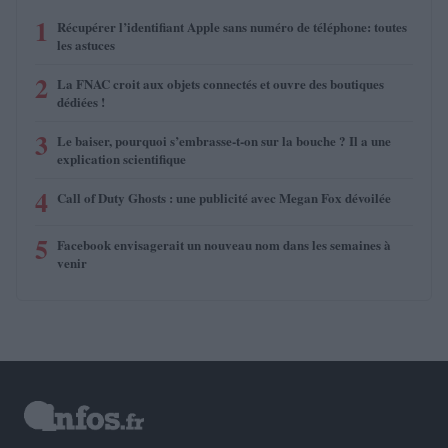
1
Récupérer l’identifiant Apple sans numéro de téléphone: toutes
les astuces
2
La FNAC croit aux objets connectés et ouvre des boutiques
dédiées !
3
Le baiser, pourquoi s’embrasse-t-on sur la bouche ? Il a une
explication scientifique
4
Call of Duty Ghosts : une publicité avec Megan Fox dévoilée
5
Facebook envisagerait un nouveau nom dans les semaines à
venir