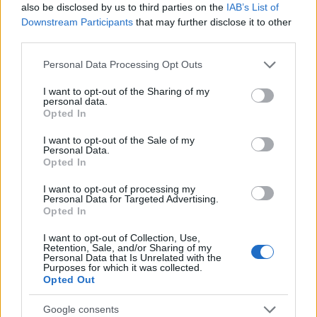
also be disclosed by us to third parties on the
IAB’s List of
Downstream Participants
that may further disclose it to other
third parties.
Please note that this website/app uses one or more Google
Personal Data Processing Opt Outs
services and may gather and store information including but
not limited to your visit or usage behaviour. You may click to
I want to opt-out of the Sharing of my
personal data.
grant or deny consent to Google and its third-party tags to
Opted In
use your data for below specified purposes in below Google
consent section.
I want to opt-out of the Sale of my
Concernant les spécifications techniques, elles sont
Personal Data.
Opted In
identiques à son grand frère, le S5. Le Galaxy S5 Sport est
I want to opt-out of processing my
ainsi propulsé par un processeur Snapdragon 801 quad-
Personal Data for Targeted Advertising.
core à 2,5 GHz, épaulé par 2 Go de RAM et intègre le
Opted In
système d’exploitation Android 4.4.2 KitKat avec la
I want to opt-out of Collection, Use,
Retention, Sale, and/or Sharing of my
surcouche maison TouchWiz.
Personal Data that Is Unrelated with the
Purposes for which it was collected.
Opted Out
Samsung n’a cependant toujours pas donné de date de
commercialisation pour la France.
Google consents