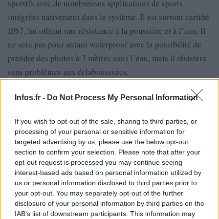
sportifs avec de nombreuses applications de sports
intégrées nativement dans le système. Il est surtout certifié
IP67, lui offrant une résistance à la poussière et à l’eau. Il
ne sera pas pour autant waterproof avec la possibilité de
prendre des photos à 3 mètres sous l’eau, mais il résistera
sans problèmes aux éclaboussures.
La coque a également été renforcée et les boutons sont
Infos.fr -
Do Not Process My Personal Information
devenus mécaniques. Il intègre un écran Gorilla Glass 3,
certifié comme étant quasiment inrayable grâce à son verre
If you wish to opt-out of the sale, sharing to third parties, or
processing of your personal or sensitive information for
composé d’alcali-aluminosilicate.
targeted advertising by us, please use the below opt-out
section to confirm your selection. Please note that after your
opt-out request is processed you may continue seeing
interest-based ads based on personal information utilized by
us or personal information disclosed to third parties prior to
your opt-out. You may separately opt-out of the further
disclosure of your personal information by third parties on the
IAB’s list of downstream participants. This information may