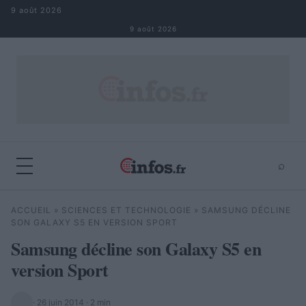
Aller au contenu
9 août 2026
9 août 2026
⌕
×
⌕
ACCUEIL
»
SCIENCES ET TECHNOLOGIE
»
SAMSUNG DÉCLINE
Rechercher
SON GALAXY S5 EN VERSION SPORT
Samsung décline son Galaxy S5 en
version Sport
·
26 juin 2014
· 2 min