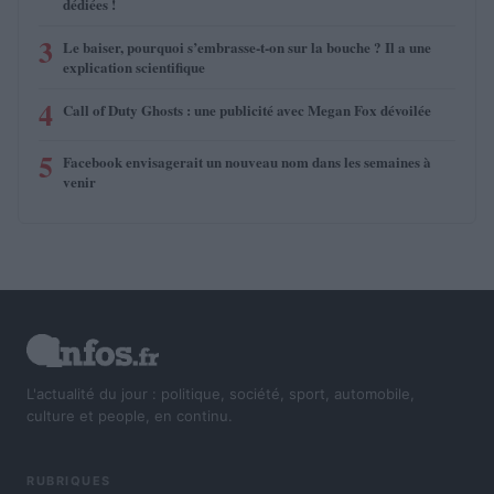
dédiées !
3
Le baiser, pourquoi s’embrasse-t-on sur la bouche ? Il a une
explication scientifique
4
Call of Duty Ghosts : une publicité avec Megan Fox dévoilée
5
Facebook envisagerait un nouveau nom dans les semaines à
venir
L'actualité du jour : politique, société, sport, automobile,
culture et people, en continu.
RUBRIQUES