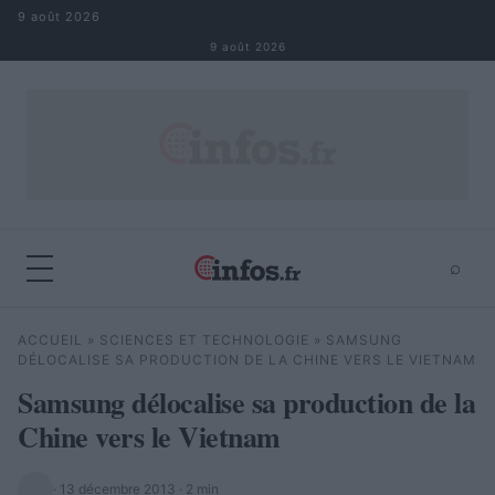
Aller au contenu
9 août 2026
9 août 2026
⌕
×
⌕
ACCUEIL
»
SCIENCES ET TECHNOLOGIE
»
SAMSUNG
Rechercher
DÉLOCALISE SA PRODUCTION DE LA CHINE VERS LE VIETNAM
Samsung délocalise sa production de la
Chine vers le Vietnam
·
13 décembre 2013
· 2 min