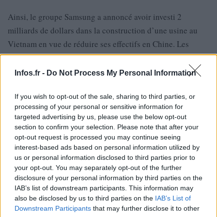
Ainsi, le groupe Samsung a annoncé avoir investi 2
milliards de dollars dans la construction d’une usine au
Vietnam en vue de réduire ses effectifs en Chine. Les
salaires étant encore plus bas que chez le voisin, Samsung
affirme sans ambages que cette nouvelle usine permettra
Infos.fr -
Do Not Process My Personal Information
de
« sécuriser les salaires à un niveau encore plus bas et
If you wish to opt-out of the sale, sharing to third parties, or
de défendre ainsi les marges de profits »
.
processing of your personal or sensitive information for
targeted advertising by us, please use the below opt-out
Cette usine devrait être opérationnelle à partir de février
section to confirm your selection. Please note that after your
2014 et devrait trouver son rythme de croisière d’ici
opt-out request is processed you may continue seeing
l’année 2015, pour une production annuelle estimée à 120
interest-based ads based on personal information utilized by
us or personal information disclosed to third parties prior to
millions d’unités. Rappelons que le budget marketing et
your opt-out. You may separately opt-out of the further
publicitaire de la firme a été de 14 milliards de dollars
disclosure of your personal information by third parties on the
pour cette année 2013. Il eut été dommage de rogner sur
IAB’s list of downstream participants. This information may
also be disclosed by us to third parties on the
IAB’s List of
ces budgets ô combien plus importants que les salaires de
Downstream Participants
that may further disclose it to other
centaines de milliers d’ouvriers.