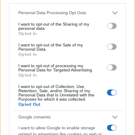
third parties.
Please note that this website/app uses one or more Google
Personal Data Processing Opt Outs
services and may gather and store information including but
not limited to your visit or usage behaviour. You may click to
I want to opt-out of the Sharing of my
personal data.
grant or deny consent to Google and its third-party tags to
Opted In
use your data for below specified purposes in below Google
consent section.
I want to opt-out of the Sale of my
Personal Data.
Opted In
I want to opt-out of processing my
Personal Data for Targeted Advertising.
Opted In
I want to opt-out of Collection, Use,
Retention, Sale, and/or Sharing of my
Personal Data that Is Unrelated with the
Purposes for which it was collected.
Opted Out
Google consents
AUTEUR
I want to allow Google to enable storage
related to advertising like cookies on web or