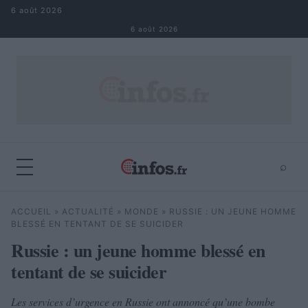
Aller au contenu
6 août 2026
6 août 2026
⌕
×
⌕
ACCUEIL
»
ACTUALITÉ
»
MONDE
»
RUSSIE : UN JEUNE HOMME
Rechercher
BLESSÉ EN TENTANT DE SE SUICIDER
Russie : un jeune homme blessé en
tentant de se suicider
Les services d’urgence en Russie ont annoncé qu’une bombe