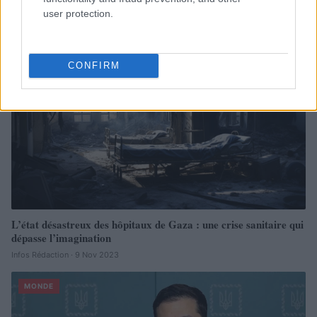
forcée
user protection.
Infos.fr · 24 Mai 2024
MONDE
CONFIRM
L’état désastreux des hôpitaux de Gaza : une crise sanitaire qui
dépasse l’imagination
Infos Rédaction · 9 Nov 2023
MONDE