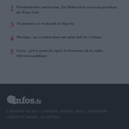
2
Présidentielles américaine, Joe Biden est le nouveau président
des États-Unis
3
10 meurtres ce week-end au Nigeria
4
Mexique : un accident dans une mine fait six victimes
5
Grèce : grève générale après la fermeture de la radio-
télévision publique
L'actualité du jour : politique, société, sport, automobile,
culture et people, en continu.