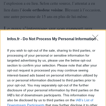
l’explosion a eu lieu. Selon cette source, l’attentat a eu
école orthodoxe voisine
lieu dans l’
. Blessant à l’occasion,
une autre personne de 15 ans en plus de lui-même.
Le pays s’interroge sur son rapport aux
armes
Infos.fr -
Do Not Process My Personal Information
attaques à main armée
Ce type d’
dans des lieux publics
If you wish to opt-out of the sale, sharing to third parties, or
et des écoles ont longtemps été rares en Russie. Ces
processing of your personal or sensitive information for
targeted advertising by us, please use the below opt-out
dernières années, ces drames se sont multipliés,
section to confirm your selection. Please note that after your
notamment des fusillades. Dans ce cas, le président
opt-out request is processed you may continue seeing
Vladimir Poutine
a ordonné les restrictions sur les lois de
interest-based ads based on personal information utilized by
us or personal information disclosed to third parties prior to
transport d’armes. Avec ces réformes, l’âge pour procurer
your opt-out. You may separately opt-out of the further
arme
une
a été porté de 18 à 21 ans.
disclosure of your personal information by third parties on the
IAB’s list of downstream participants. This information may
also be disclosed by us to third parties on the
IAB’s List of
Downstream Participants
that may further disclose it to other