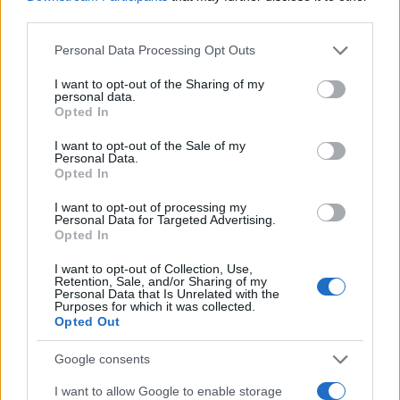
AUTEUR
third parties.
Ra Mi
Please note that this website/app uses one or more Google
Personal Data Processing Opt Outs
services and may gather and store information including but
not limited to your visit or usage behaviour. You may click to
I want to opt-out of the Sharing of my
personal data.
grant or deny consent to Google and its third-party tags to
Opted In
use your data for below specified purposes in below Google
consent section.
I want to opt-out of the Sale of my
Personal Data.
Opted In
I want to opt-out of processing my
Personal Data for Targeted Advertising.
Opted In
I want to opt-out of Collection, Use,
Retention, Sale, and/or Sharing of my
Personal Data that Is Unrelated with the
Purposes for which it was collected.
Opted Out
Google consents
I want to allow Google to enable storage