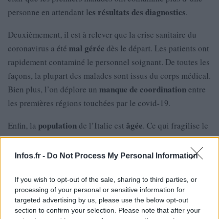
es résultats des diagnostics
personne en attendant l
.
Deuxièmement, il est à relever que la crise sanitaire du
mal gérée
coronavirus a été
dès le départ. Les patients ont
rapidement contaminé le personnel soignant. De toutes les
façons, la plupart des malades sont issus du corps médical.
manque de coordination
Bien plus, l’on déplore un
entre
les premières régions touchées par le covid-19.
population
âgée
Enfin, la
de l’Italie est
. Ce qui fragilise le
pays dans sa lutte contre la diffusion de l’épidémie virale.
D’ailleurs, les premières victimes du Covid-19 sont les
Infos.fr -
Do Not Process My Personal Information
seniors.
If you wish to opt-out of the sale, sharing to third parties, or
processing of your personal or sensitive information for
targeted advertising by us, please use the below opt-out
section to confirm your selection. Please note that after your