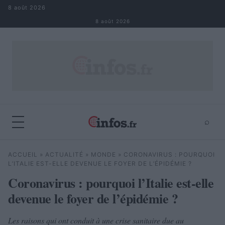
Aller au contenu
8 août 2026
8 août 2026
⌕
×
⌕
ACCUEIL
»
ACTUALITÉ
»
MONDE
»
CORONAVIRUS : POURQUOI
Rechercher
L’ITALIE EST-ELLE DEVENUE LE FOYER DE L’ÉPIDÉMIE ?
Coronavirus : pourquoi l’Italie est-elle
devenue le foyer de l’épidémie ?
Les raisons qui ont conduit à une crise sanitaire due au