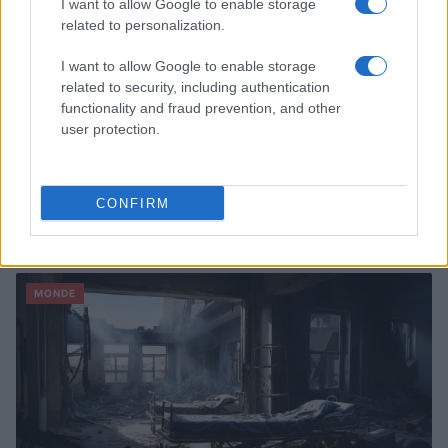
I want to allow Google to enable storage
related to personalization.
I want to allow Google to enable storage
related to security, including authentication
functionality and fraud prevention, and other
user protection.
Le Kazakhstan poursuit ses réformes sociétales à marche
CONFIRM
forcée
Infos.fr · 24 Mai 2024
MONDE