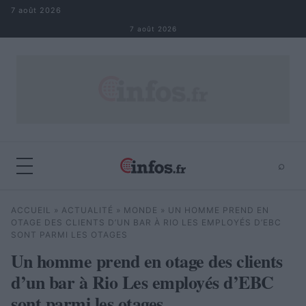
Aller au contenu
7 août 2026
7 août 2026
⌕
×
⌕
ACCUEIL
»
ACTUALITÉ
»
MONDE
»
UN HOMME PREND EN
Rechercher
OTAGE DES CLIENTS D’UN BAR À RIO LES EMPLOYÉS D’EBC
SONT PARMI LES OTAGES
Un homme prend en otage des clients
d’un bar à Rio Les employés d’EBC
sont parmi les otages