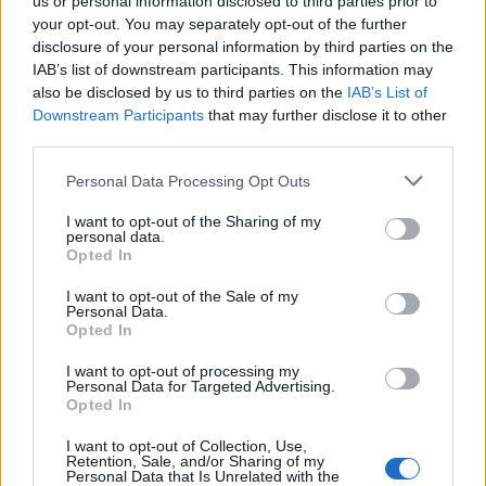
us or personal information disclosed to third parties prior to
your opt-out. You may separately opt-out of the further
disclosure of your personal information by third parties on the
IAB’s list of downstream participants. This information may
also be disclosed by us to third parties on the
IAB’s List of
Downstream Participants
that may further disclose it to other
third parties.
Please note that this website/app uses one or more Google
Personal Data Processing Opt Outs
services and may gather and store information including but
not limited to your visit or usage behaviour. You may click to
I want to opt-out of the Sharing of my
personal data.
AUTEUR
grant or deny consent to Google and its third-party tags to
Opted In
Michel Delarue
use your data for below specified purposes in below Google
consent section.
I want to opt-out of the Sale of my
Personal Data.
Opted In
I want to opt-out of processing my
Personal Data for Targeted Advertising.
Opted In
I want to opt-out of Collection, Use,
Retention, Sale, and/or Sharing of my
Personal Data that Is Unrelated with the