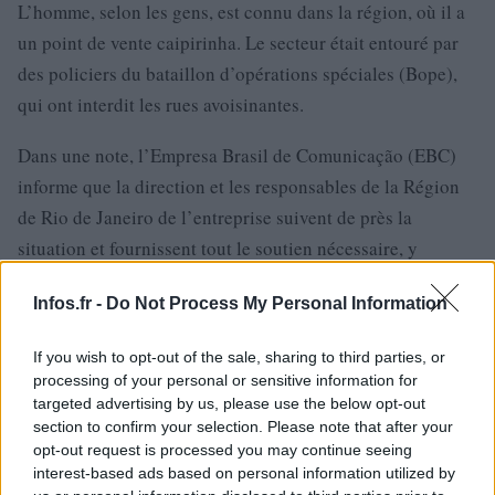
L’homme, selon les gens, est connu dans la région, où il a
un point de vente caipirinha. Le secteur était entouré par
des policiers du bataillon d’opérations spéciales (Bope),
qui ont interdit les rues avoisinantes.
Dans une note, l’Empresa Brasil de Comunicação (EBC)
informe que la direction et les responsables de la Région
de Rio de Janeiro de l’entreprise suivent de près la
situation et fournissent tout le soutien nécessaire, y
compris juridique, aux employés et à leurs familles.
Infos.fr -
Do Not Process My Personal Information
If you wish to opt-out of the sale, sharing to third parties, or
processing of your personal or sensitive information for
targeted advertising by us, please use the below opt-out
section to confirm your selection. Please note that after your
opt-out request is processed you may continue seeing
interest-based ads based on personal information utilized by