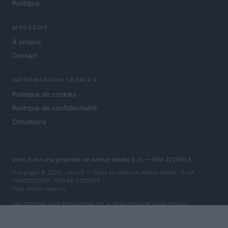
Politique
MAGAZINE
À propos
Contact
INFORMATIONS LÉGALES
Politique de cookies
Politique de confidentialité
Conditions
Infos.fr est une propriété de AdHub Media S.r.l. — REA 2729933
Copyright © 2026 · Infos.fr — Édité en Italie par
AdHub Media
· P.IVA
13542920965 · REA MI 2729933
Tous droits réservés
Les contenus sont sélectionnés par la rédaction avec l'aide d'outils
numériques et réalisés en collaboration avec des auteurs indépendants.