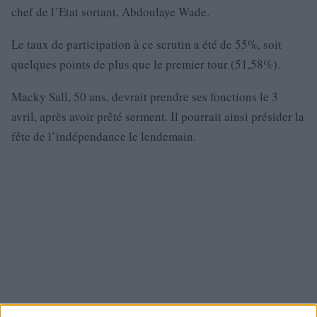
chef de l’Etat sortant, Abdoulaye Wade.
Le taux de participation à ce scrutin a été de 55%, soit
quelques points de plus que le premier tour (51,58%).
Macky Sall, 50 ans, devrait prendre ses fonctions le 3
avril, après avoir prêté serment. Il pourrait ainsi présider la
fête de l’indépendance le lendemain.