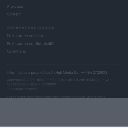
À propos
Contact
INFORMATIONS LÉGALES
Politique de cookies
Politique de confidentialité
Conditions
Infos.fr est une propriété de AdHub Media S.r.l. — REA 2729933
Copyright © 2026 · Infos.fr — Édité en Italie par
AdHub Media
· P.IVA
13542920965 · REA MI 2729933
Tous droits réservés
Les contenus sont sélectionnés par la rédaction avec l'aide d'outils
numériques et réalisés en collaboration avec des auteurs indépendants.