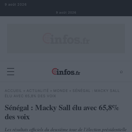
Aller au contenu
9 août 2026
9 août 2026
⌕
×
⌕
ACCUEIL
»
ACTUALITÉ
»
MONDE
»
SÉNÉGAL : MACKY SALL
Rechercher
ÉLU AVEC 65,8% DES VOIX
Sénégal : Macky Sall élu avec 65,8%
des voix
Les résultats officiels du deuxième tour de l’élection présidentielle