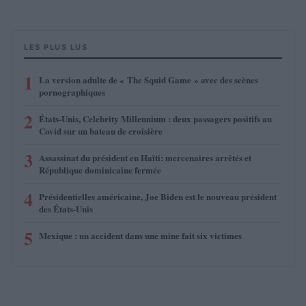
LES PLUS LUS
1
La version adulte de « The Squid Game » avec des scènes
pornographiques
2
États-Unis, Celebrity Millennium : deux passagers positifs au
Covid sur un bateau de croisière
3
Assassinat du président en Haïti: mercenaires arrêtés et
République dominicaine fermée
4
Présidentielles américaine, Joe Biden est le nouveau président
des États-Unis
5
Mexique : un accident dans une mine fait six victimes