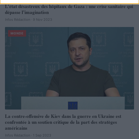
L’état désastreux des hôpitaux de Gaza : une crise sanitaire qui
dépasse l’imagination
Infos Rédaction · 9 Nov 2023
MONDE
La contre-offensive de Kiev dans la guerre en Ukraine est
confrontée à un soutien critique de la part des stratèges
américains
Infos Rédaction · 1 Sep 2023