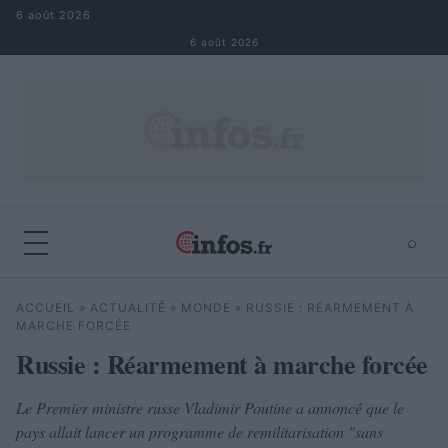
Aller au contenu
6 août 2026
6 août 2026
⌕
×
⌕
ACCUEIL
»
ACTUALITÉ
»
MONDE
»
RUSSIE : RÉARMEMENT À
Rechercher
MARCHE FORCÉE
Russie : Réarmement à marche forcée
Le Premier ministre russe Vladimir Poutine a annoncé que le
pays allait lancer un programme de remilitarisation "sans