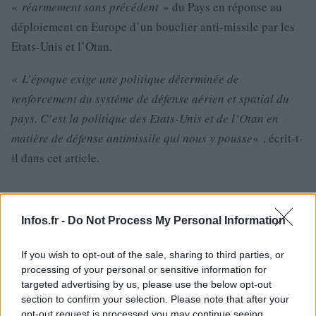
«
réarmement sans précédent
» du Pays en réponse au
déploiement en Europe d’un bouclier anti-missile par les
Etats-Unis et l’Otan.
«
L’époque exige une politique déterminée de
renforcement du système de défense aérien et spatial du
pays. C’est la politique des Etats-Unis et de l’Otan en
matière de défense antimissile qui nous y pousse
« , écrit-t-
il dans cet article.
AUTEUR
Infos.fr -
Do Not Process My Personal Information
If you wish to opt-out of the sale, sharing to third parties, or
processing of your personal or sensitive information for
targeted advertising by us, please use the below opt-out
section to confirm your selection. Please note that after your
opt-out request is processed you may continue seeing