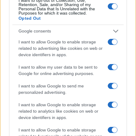
I want to opt-out of Collection, Use,
MONDE
Retention, Sale, and/or Sharing of my
Personal Data that Is Unrelated with the
Purposes for which it was collected.
Opted Out
Google consents
I want to allow Google to enable storage
related to advertising like cookies on web or
device identifiers in apps.
I want to allow my user data to be sent to
Google for online advertising purposes.
I want to allow Google to send me
Le Kazakhstan poursuit ses réformes sociétales à marche
personalized advertising.
forcée
Infos.fr · 24 Mai 2024
I want to allow Google to enable storage
related to analytics like cookies on web or
MONDE
device identifiers in apps.
I want to allow Google to enable storage