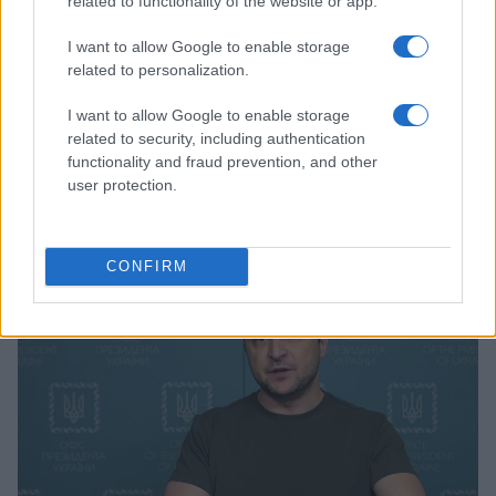
related to functionality of the website or app.
I want to allow Google to enable storage
related to personalization.
I want to allow Google to enable storage
related to security, including authentication
functionality and fraud prevention, and other
L’état désastreux des hôpitaux de Gaza : une crise sanitaire qui
user protection.
dépasse l’imagination
Infos Rédaction · 9 Nov 2023
CONFIRM
MONDE