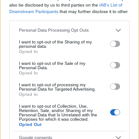
also be disclosed by us to third parties on the
IAB’s List of
méthode, c’est de se mettre autour de la table et en ce
Downstream Participants
that may further disclose it to other
moment tous les acteurs politiques, économiques, sociaux
third parties.
sont autour de la table en Bretagne. »
Please note that this website/app uses one or more Google
Personal Data Processing Opt Outs
services and may gather and store information including but
not limited to your visit or usage behaviour. You may click to
I want to opt-out of the Sharing of my
personal data.
grant or deny consent to Google and its third-party tags to
Opted In
AUTEUR
use your data for below specified purposes in below Google
consent section.
I want to opt-out of the Sale of my
Personal Data.
Opted In
I want to opt-out of processing my
Personal Data for Targeted Advertising.
Opted In
I want to opt-out of Collection, Use,
Retention, Sale, and/or Sharing of my
Personal Data that Is Unrelated with the
Purposes for which it was collected.
Opted Out
Google consents