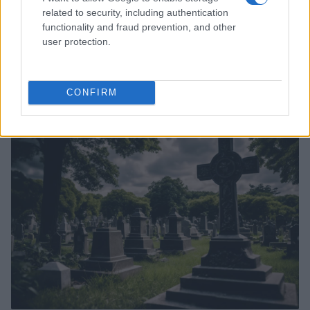
related to security, including authentication
functionality and fraud prevention, and other
user protection.
Rétablir la Sécurité Après un Cambriolage : Solutions Rapides
et Efficaces de La Clé du 16 à Paris
CONFIRM
Infos Rédaction · 12 Déc 2024
ACTUALITÉ