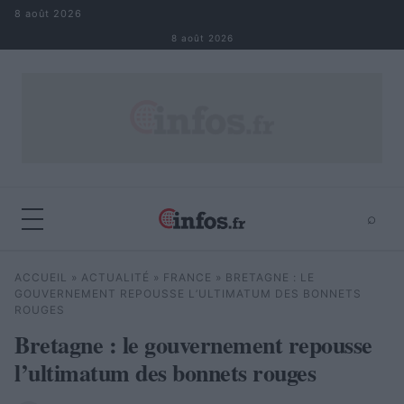
Aller au contenu
8 août 2026
8 août 2026
⌕
×
⌕
ACCUEIL
»
ACTUALITÉ
»
FRANCE
»
BRETAGNE : LE
Rechercher
GOUVERNEMENT REPOUSSE L’ULTIMATUM DES BONNETS
ROUGES
Bretagne : le gouvernement repousse
l’ultimatum des bonnets rouges