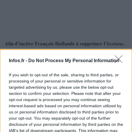
Afin d’inciter François Hollande à supprimer l’écotaxe,
les manifestants bretons ont fixé un ultimatum à la
gauche : si le président ne retirait pas cette taxe ce
Infos.fr -
Do Not Process My Personal Information
mercredi midi, de nouvelles actions se tiendraient dans
If you wish to opt-out of the sale, sharing to third parties, or
les prochains jours.
processing of your personal or sensitive information for
targeted advertising by us, please use the below opt-out
Le mouvement des bonnets rouges risque de perdurer,
section to confirm your selection. Please note that after your
puisque Jean-Marc Ayrault a remis en cause leur
opt-out request is processed you may continue seeing
ultimatum. Pour le Premier ministre, interrogé à la sortie
interest-based ads based on personal information utilized by
us or personal information disclosed to third parties prior to
du conseil des ministres, ce «
n’est pas la bonne
your opt-out. You may separately opt-out of the further
méthode »
, ouvrant la porte à une concertation pour
disclosure of your personal information by third parties on the
trouver une solution à cette crise sociale : «
La bonne
IAB’s list of downstream participants. This information may