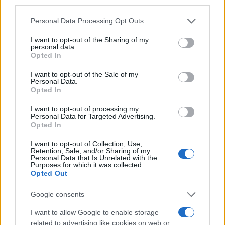
third parties.
Please note that this website/app uses one or more Google
Personal Data Processing Opt Outs
AUTEUR
services and may gather and store information including but
not limited to your visit or usage behaviour. You may click to
I want to opt-out of the Sharing of my
personal data.
grant or deny consent to Google and its third-party tags to
Opted In
use your data for below specified purposes in below Google
consent section.
I want to opt-out of the Sale of my
Personal Data.
Opted In
I want to opt-out of processing my
Personal Data for Targeted Advertising.
Opted In
I want to opt-out of Collection, Use,
Retention, Sale, and/or Sharing of my
Personal Data that Is Unrelated with the
Purposes for which it was collected.
Opted Out
Google consents
I want to allow Google to enable storage
related to advertising like cookies on web or