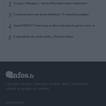
2
Grégory Delaplace : morts débordent cadres funéraires
3
Comment faire une bonne fellation ? 5 conseils pratiques
4
Quand BFM TV interroge en direct un témoin qui n’a rien vu
5
L’apiculteur des chefs étoilés : Patrick Cholet
L'actualité du jour : politique, société, sport, automobile,
culture et people, en continu.
RUBRIQUES