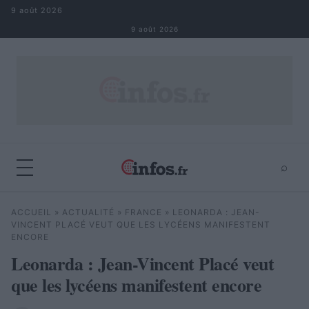
Aller au contenu
9 août 2026
9 août 2026
⌕
×
⌕
ACCUEIL
»
ACTUALITÉ
»
FRANCE
»
LEONARDA : JEAN-
Rechercher
VINCENT PLACÉ VEUT QUE LES LYCÉENS MANIFESTENT
ENCORE
Leonarda : Jean-Vincent Placé veut
que les lycéens manifestent encore