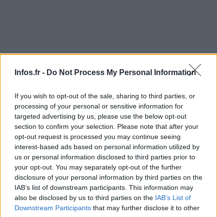
Même si les vacances scolaires ont débuté, Jean-Vincent
Infos.fr -
Do Not Process My Personal Information
Placé espère que les lycéens vont poursuivre leur
If you wish to opt-out of the sale, sharing to third parties, or
mouvement afin de demander le retour en France de la
processing of your personal or sensitive information for
jeune
Leonarda
.
targeted advertising by us, please use the below opt-out
section to confirm your selection. Please note that after your
«
Il faut se mobiliser »
, prône le président du groupe
opt-out request is processed you may continue seeing
écologiste au Sénat. Au micro de RTL, le sénateur attend
interest-based ads based on personal information utilized by
us or personal information disclosed to third parties prior to
du gouvernement que toute la famille renvoyée au Kosovo
your opt-out. You may separately opt-out of the further
puisse également réintégrer le territoire national : «
Le
disclosure of your personal information by third parties on the
geste humain, naturel, c’était de faire revenir cette famille,
IAB’s list of downstream participants. This information may
also be disclosed by us to third parties on the
IAB’s List of
vu les conditions de départ de la jeune femme. »
Downstream Participants
that may further disclose it to other