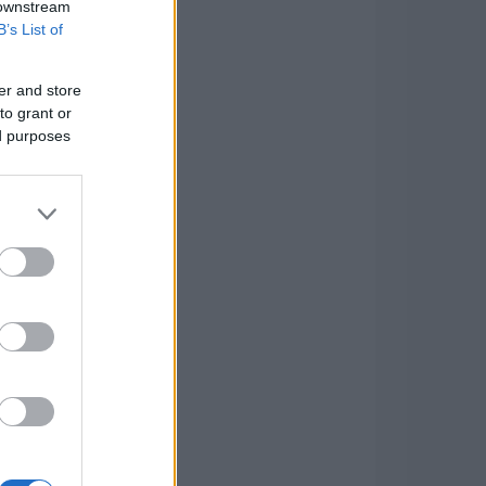
 downstream
B’s List of
er and store
to grant or
ed purposes