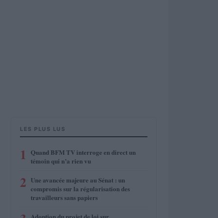
LES PLUS LUS
1
Quand BFM TV interroge en direct un
témoin qui n’a rien vu
2
Une avancée majeure au Sénat : un
compromis sur la régularisation des
travailleurs sans papiers
Adoption du projet de loi sur