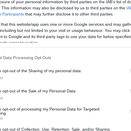
losure of your personal information by third parties on the IAB’s list of
. This information may also be disclosed by us to third parties on the
IA
Participants
that may further disclose it to other third parties.
 that this website/app uses one or more Google services and may gath
including but not limited to your visit or usage behaviour. You may click 
 to Google and its third-party tags to use your data for below specifi
ogle consent section.
es autres pays européens où se déroule l’Euromillions,
l Data Processing Opt Outs
été trouvés avec les deux étoiles. La cagnotte en jeu de
a donc reportée au tirage du vendredi 12 avril. Les
o opt-out of the Sharing of my personal data.
In
15, 35, 38, 44, 48 et les étoiles 5 et 10
nt donc :
o opt-out of the Sale of my Personal Data.
sonnes qui ont gagné. Le plus gros gain s’élève à 346
In
 5 bons numéros, mais une seule étoile.
to opt-out of processing my Personal Data for Targeted
ing.
In
ts du tirage Euro Millions du mardi 9 avril 2013:
o opt-out of Collection, Use, Retention, Sale, and/or Sharing