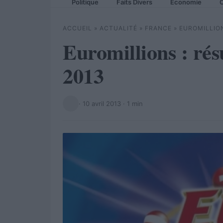
Politique
Faits Divers
Economie
C
ACCUEIL
»
ACTUALITÉ
»
FRANCE
»
EUROMILLION
Euromillions : rés
2013
·
10 avril 2013
· 1 min