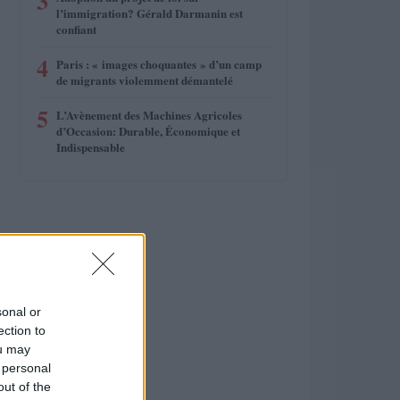
3
l’immigration? Gérald Darmanin est
confiant
4
Paris : « images choquantes » d’un camp
de migrants violemment démantelé
5
L’Avènement des Machines Agricoles
d’Occasion: Durable, Économique et
Indispensable
sonal or
ection to
ou may
 personal
out of the