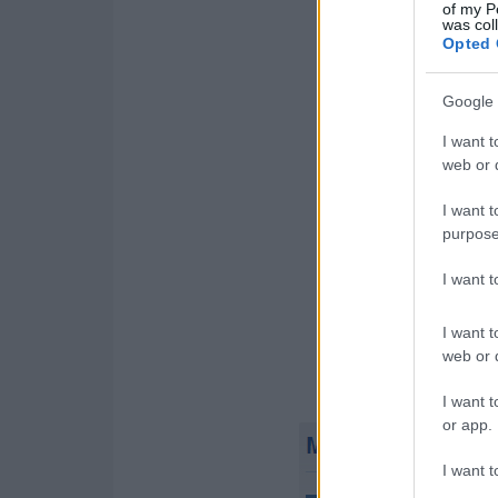
of my P
was col
Opted 
Google 
I want t
web or d
I want t
purpose
I want 
I want t
web or d
I want t
or app.
I want t