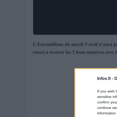
L’Euromillions du mardi 9 avril n’aura pa
réussi à trouver les 5 bons numéros avec 
Infos.fr -
D
If you wish 
sensitive in
confirm you
continue se
information 