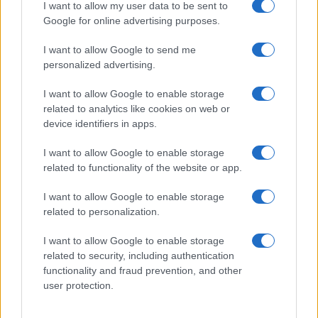
À lire aussi
I want to allow my user data to be sent to
Google for online advertising purposes.
FRANCE
I want to allow Google to send me
personalized advertising.
I want to allow Google to enable storage
related to analytics like cookies on web or
device identifiers in apps.
I want to allow Google to enable storage
related to functionality of the website or app.
I want to allow Google to enable storage
Une avancée majeure au Sénat : un compromis sur la
related to personalization.
régularisation des travailleurs sans papiers
I want to allow Google to enable storage
Infos Rédaction · 9 Nov 2023
related to security, including authentication
functionality and fraud prevention, and other
FRANCE
user protection.