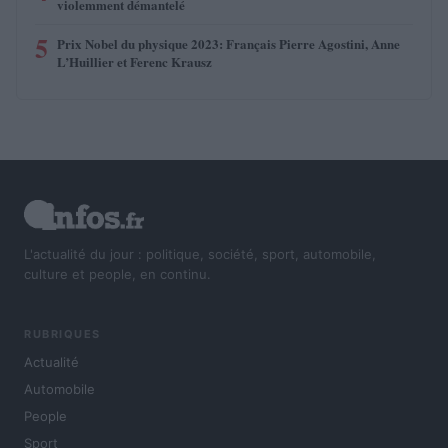
violemment démantelé
5
Prix Nobel du physique 2023: Français Pierre Agostini, Anne
L’Huillier et Ferenc Krausz
L'actualité du jour : politique, société, sport, automobile,
culture et people, en continu.
RUBRIQUES
Actualité
Automobile
People
Sport