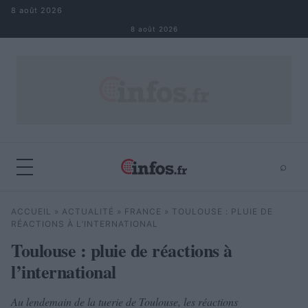
Aller au contenu
8 août 2026
8 août 2026
⌕
×
⌕
ACCUEIL
»
ACTUALITÉ
»
FRANCE
»
TOULOUSE : PLUIE DE
Rechercher
RÉACTIONS À L’INTERNATIONAL
Toulouse : pluie de réactions à
l’international
Au lendemain de la tuerie de Toulouse, les réactions