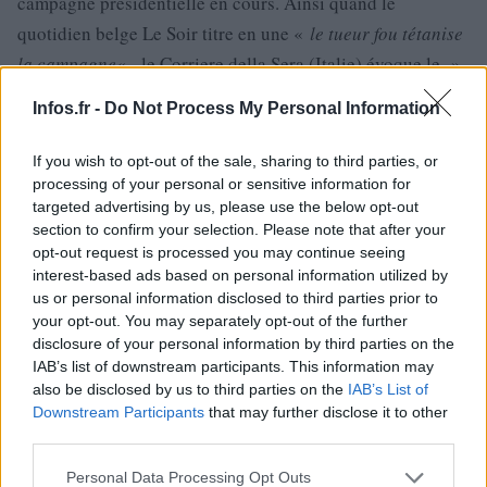
campagne présidentielle en cours. Ainsi quand le
quotidien belge Le Soir titre en une «
le tueur fou tétanise
la campagne
« , le Corriere della Sera (Italie) évoque le »
killer qui angoisse la France
« . À Londres, le Times
Infos.fr -
Do Not Process My Personal Information
s’interroge et juge que si «
personne ne fait de lien entre
les meurtres à Toulouse et Montauban et la campagne
If you wish to opt-out of the sale, sharing to third parties, or
présidentielle, l’entrée du thème racial dans l’élection a
processing of your personal or sensitive information for
targeted advertising by us, please use the below opt-out
laissé un avant-goût extrêmement mauvais
» tandis que les
section to confirm your selection. Please note that after your
médias allemands privilégient eux la piste d’un tueur »
opt-out request is processed you may continue seeing
islamiste » motivé par une opposition à l’engagement
interest-based ads based on personal information utilized by
us or personal information disclosed to third parties prior to
militaire français en Libye et l’antisémitisme
your opt-out. You may separately opt-out of the further
disclosure of your personal information by third parties on the
IAB’s list of downstream participants. This information may
also be disclosed by us to third parties on the
IAB’s List of
AUTEUR
Downstream Participants
that may further disclose it to other
third parties.
Please note that this website/app uses one or more Google
Personal Data Processing Opt Outs