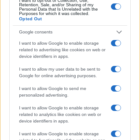
I want to opt-out of Collection, Use,
Retention, Sale, and/or Sharing of my
À lire aussi
Personal Data that Is Unrelated with the
Purposes for which it was collected.
Opted Out
ACTUALITÉ
Google consents
I want to allow Google to enable storage
related to advertising like cookies on web or
device identifiers in apps.
I want to allow my user data to be sent to
Google for online advertising purposes.
I want to allow Google to send me
personalized advertising.
Rétablir la Sécurité Après un Cambriolage : Solutions Rapides
et Efficaces de La Clé du 16 à Paris
I want to allow Google to enable storage
Infos Rédaction · 12 Déc 2024
related to analytics like cookies on web or
device identifiers in apps.
ACTUALITÉ
I want to allow Google to enable storage