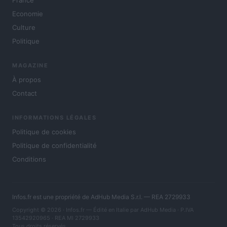
France
Economie
Culture
Politique
MAGAZINE
À propos
Contact
INFORMATIONS LÉGALES
Politique de cookies
Politique de confidentialité
Conditions
Infos.fr est une propriété de AdHub Media S.r.l. — REA 2729933
Copyright © 2026 · Infos.fr — Édité en Italie par
AdHub Media
· P.IVA
13542920965 · REA MI 2729933
Tous droits réservés