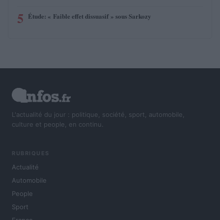
5
Étude: « Faible effet dissuasif » sous Sarkozy
L'actualité du jour : politique, société, sport, automobile,
culture et people, en continu.
RUBRIQUES
Actualité
Automobile
People
Sport