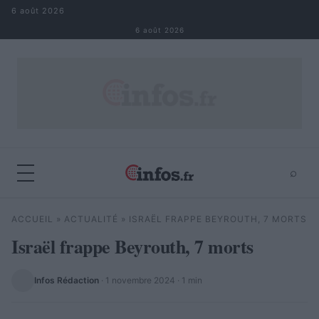
Aller au contenu
6 août 2026
6 août 2026
⌕
×
⌕
ACCUEIL
»
ACTUALITÉ
»
ISRAËL FRAPPE BEYROUTH, 7 MORTS
Rechercher
Israël frappe Beyrouth, 7 morts
Infos Rédaction
·
1 novembre 2024
· 1 min