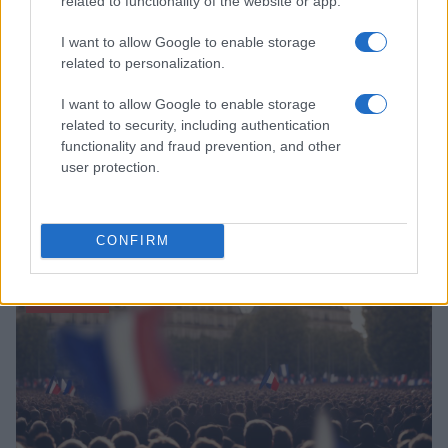
related to functionality of the website or app.
I want to allow Google to enable storage
related to personalization.
I want to allow Google to enable storage
related to security, including authentication
functionality and fraud prevention, and other
user protection.
Grégory Delaplace : morts débordent cadres funéraires
CONFIRM
Infos Rédaction · 1 Nov 2024
ACTUALITÉ