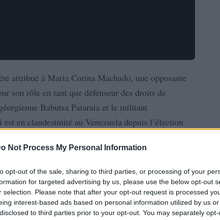
 été attribué à Maria Corina Machado, une opposante
ur son rôle en tant que défenseur des droits de
éorgienne Babutsa Pataraia et le militant
est en clandestinité au Venezuela depuis l’élection
juillet, a reçu le prix.
o Not Process My Personal Information
to opt-out of the sale, sharing to third parties, or processing of your per
formation for targeted advertising by us, please use the below opt-out s
r selection. Please note that after your opt-out request is processed y
eing interest-based ads based on personal information utilized by us or
disclosed to third parties prior to your opt-out. You may separately opt-