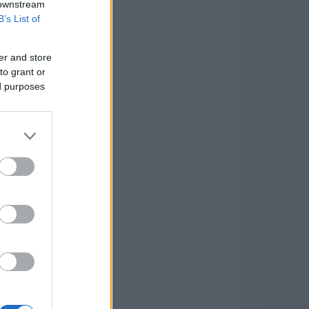
 downstream
B’s List of
er and store
to grant or
ed purposes