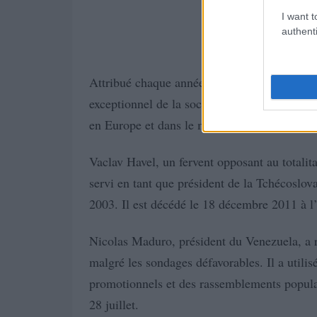
I want t
authenti
Attribué chaque année depuis 2013, le Prix
exceptionnel de la société civile pour son e
en Europe et dans le monde, comme le souli
Vaclav Havel, un fervent opposant au totalit
servi en tant que président de la Tchécoslov
2003. Il est décédé le 18 décembre 2011 à l
Nicolas Maduro, président du Venezuela, a ré
malgré les sondages défavorables. Il a utilis
promotionnels et des rassemblements populair
28 juillet.