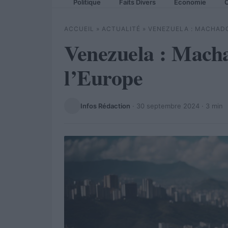
Politique
Faits Divers
Economie
C
ACCUEIL
»
ACTUALITÉ
»
VENEZUELA : MACHADO
Venezuela : Mach
l’Europe
Infos Rédaction
·
30 septembre 2024
· 3 min