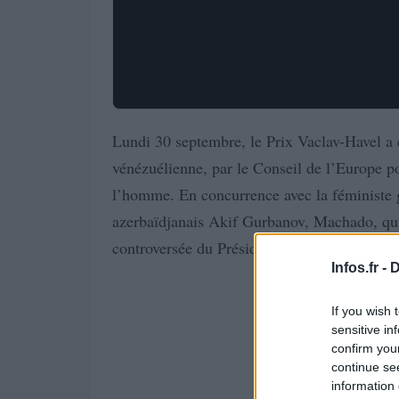
Lundi 30 septembre, le Prix Vaclav-Havel a
vénézuélienne, par le Conseil de l’Europe po
l’homme. En concurrence avec la féministe g
azerbaïdjanais Akif Gurbanov, Machado, qui 
controversée du Président Nicolas Maduro en 
Infos.fr -
D
If you wish 
sensitive in
confirm you
continue se
information 