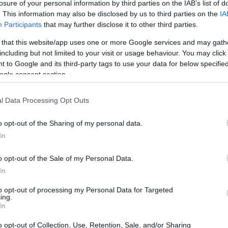
losure of your personal information by third parties on the IAB’s list of
. This information may also be disclosed by us to third parties on the
IA
Participants
that may further disclose it to other third parties.
 that this website/app uses one or more Google services and may gath
including but not limited to your visit or usage behaviour. You may click 
 to Google and its third-party tags to use your data for below specifi
ogle consent section.
l Data Processing Opt Outs
o opt-out of the Sharing of my personal data.
bunal Suprême de Justice du Venezuela le 22 août, a
In
ral avec 52% des voix, malgré l’absence de divulgation
o opt-out of the Sale of my Personal Data.
 toutefois déclaré que son candidat, Edmundo Gonzalez
In
to opt-out of processing my Personal Data for Targeted
ing.
on pays, M. Gonzalez Urrutia a trouvé refuge en
In
à l’annonce de la réélection de Maduro, des
o opt-out of Collection, Use, Retention, Sale, and/or Sharing