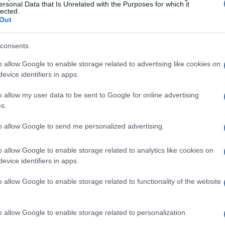
ersonal Data that Is Unrelated with the Purposes for which it
 27 morts et 192 blessés et entraînant l’arrestation de
lected.
Out
icielles.
consents
sur 30 millions de Vénézuéliens ont quitté le pays en
Les experts prévoient une nouvelle vague d’émigration.
o allow Google to enable storage related to advertising like cookies on
evice identifiers in apps.
o allow my user data to be sent to Google for online advertising
s.
to allow Google to send me personalized advertising.
o allow Google to enable storage related to analytics like cookies on
evice identifiers in apps.
o allow Google to enable storage related to functionality of the website
o allow Google to enable storage related to personalization.