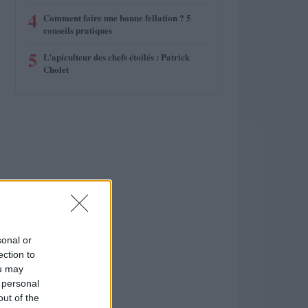
4
Comment faire une bonne fellation ? 5
conseils pratiques
5
L’apiculteur des chefs étoilés : Patrick
Cholet
sonal or
ection to
ou may
 personal
out of the