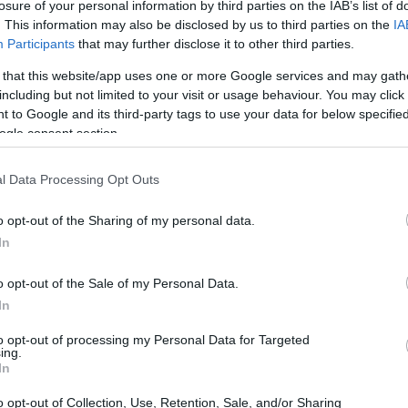
losure of your personal information by third parties on the IAB’s list of
. This information may also be disclosed by us to third parties on the
IA
Participants
that may further disclose it to other third parties.
 that this website/app uses one or more Google services and may gath
including but not limited to your visit or usage behaviour. You may click 
 to Google and its third-party tags to use your data for below specifi
ogle consent section.
l Data Processing Opt Outs
o opt-out of the Sharing of my personal data.
osez le plus souvent. Pour obtenir plus de détails,
In
t fermer, comment Moscou et Kiev utilisent-ils des
o opt-out of the Sale of my Personal Data.
In
ie à l’Ukraine depuis plusieurs mois, le conflit a
to opt-out of processing my Personal Data for Targeted
 étude publiée en mai 2023 par un groupe de réflexion
ing.
In
défense, les Ukrainiens perdent environ 10 000 drones
o opt-out of Collection, Use, Retention, Sale, and/or Sharing
de 300 par jour. Pour contrast, l’armée française ne