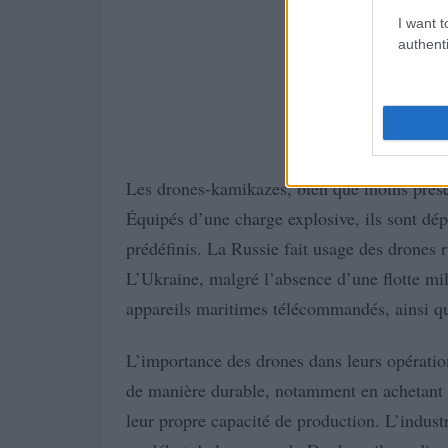
I want t
authenti
Les drones-kamikazes, bien que moins prése
Équipés d’une charge explosive, ils sont dép
prédéfinis. La Russie fait usage des drones 
L’Ukraine, malgré l’absence d’une flotte mil
appareils maritimes télécommandés, ainsi q
L’importance des drones dans leurs opération
de manière durable, notamment en achetant d
leur propre capacité de production. L’industr