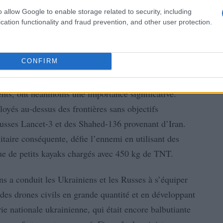
o allow Google to enable storage related to security, including
cation functionality and fraud prevention, and other user protection.
CONFIRM
nts, ont néanmoins une importance significative.
loyés au-dessus des frontières sans objectifs
russes Lancet-3 et des Shahed-136 provenant d’Iran.
itaire conséquente, défie l’ennemi en utilisant des
ue de petits kayaks chargés avec 450 kg de TNT.
s a conduit les Ukrainiens et les Russes à s’équiper
es drones civils en grande quantité et en développant
ie nationale ukrainienne, qui était encore balbutiante