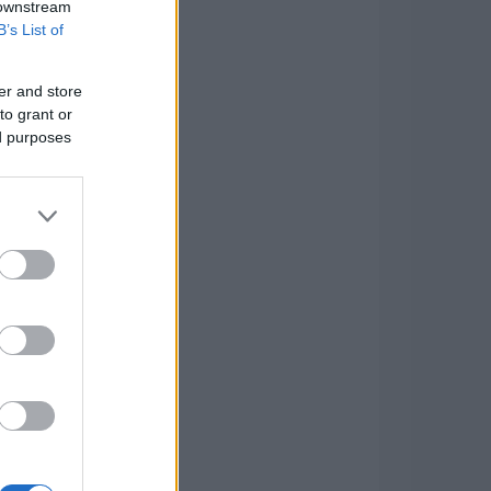
 downstream
B’s List of
er and store
to grant or
ed purposes