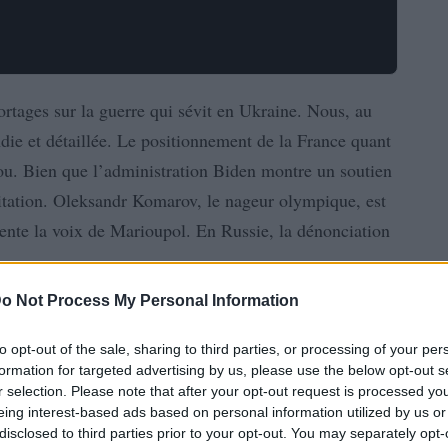
portages sur la guerre qui sévit en Ukraine. Nous, au
ie et détaillée. Le positionnement de la France quant
ou. Bien que l’administration Biden montre un soutien
sitation. Oleksandr Komarov, le nageur olympique, est
sente la voix de Marioupol. En Russie, la dénonciation
o Not Process My Personal Information
to opt-out of the sale, sharing to third parties, or processing of your per
formation for targeted advertising by us, please use the below opt-out s
r selection. Please note that after your opt-out request is processed y
eing interest-based ads based on personal information utilized by us or
disclosed to third parties prior to your opt-out. You may separately opt-