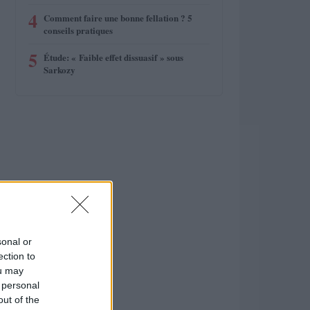
4
Comment faire une bonne fellation ? 5
conseils pratiques
5
Étude: « Faible effet dissuasif » sous
Sarkozy
sonal or
ection to
ou may
 personal
out of the