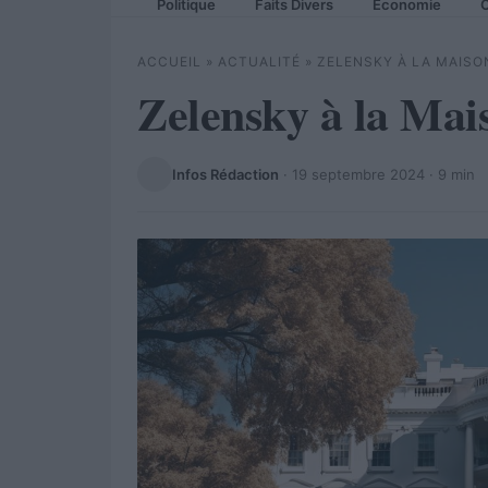
Politique
Faits Divers
Economie
C
ACCUEIL
»
ACTUALITÉ
»
ZELENSKY À LA MAIS
Zelensky à la Mai
Infos Rédaction
·
19 septembre 2024
· 9 min