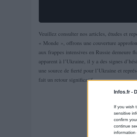
Veuillez consulter nos articles, études et re
« Monde », offrons une couverture approfond
aux frappes intensives en Russie demeure fl
apparent à l’Ukraine, il y a des signes d’hé
une source de fierté pour l’Ukraine et repré
fait un retour significatif.
Infos.fr -
D
If you wish 
sensitive in
confirm you
continue se
information 