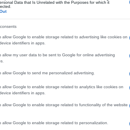
ersonal Data that Is Unrelated with the Purposes for which it
lected.
 dans ses stocks.
Out
ipalement de petits drones (UAV en anglais) d’origine
consents
 grande quantité. Ces drones sont utilisés pour
o allow Google to enable storage related to advertising like cookies on
r les troupes ou les tirs d’artillerie. Certains sont
evice identifiers in apps.
es charges explosives, qui sont ensuite larguées sur des
o allow my user data to be sent to Google for online advertising
s.
to allow Google to send me personalized advertising.
o allow Google to enable storage related to analytics like cookies on
evice identifiers in apps.
o allow Google to enable storage related to functionality of the website
o allow Google to enable storage related to personalization.