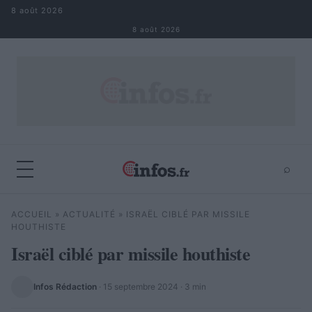
Aller au contenu
8 août 2026
8 août 2026
⌕
×
⌕
ACCUEIL
»
ACTUALITÉ
»
ISRAËL CIBLÉ PAR MISSILE
Rechercher
HOUTHISTE
Israël ciblé par missile houthiste
Infos Rédaction
·
15 septembre 2024
· 3 min