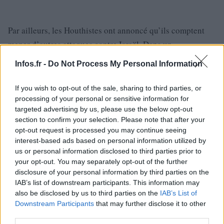
Par ailleurs, les Houthistes ont annoncé qu’ils comptent
mener d’autres attaques contre Israël. Dans un
communiqué publié dimanche, ils ont prévenu que leur
Infos.fr -
Do Not Process My Personal Information
« ennemi israélien » devrait se préparer à d’autres
attaques à l’approche du premier anniversaire de
If you wish to opt-out of the sale, sharing to third parties, or
processing of your personal or sensitive information for
l’opération du 7 octobre. Les Houthistes sont alliés à
targeted advertising by us, please use the below opt-out
l’Iran, adversaire d’Israël, dans ce que ce dernier qualifie
section to confirm your selection. Please note that after your
« d’axe de la résistance », incluant également d’autres
opt-out request is processed you may continue seeing
interest-based ads based on personal information utilized by
groupes soutenant le Hamas comme des factions
us or personal information disclosed to third parties prior to
irakiennes ou le Hezbollah libanais puissant. Depuis
your opt-out. You may separately opt-out of the further
plusieurs mois, les rebelles Houthistes visent donc des
disclosure of your personal information by third parties on the
IAB’s list of downstream participants. This information may
navires qu’ils estiment affiliés à Israël, aux États-Unis ou
also be disclosed by us to third parties on the
IAB’s List of
au Royaume-Uni dans le golfe d’Aden et la mer Rouge,
Downstream Participants
that may further disclose it to other
perturbant la navigation dans cette zone maritime cruciale
third parties.