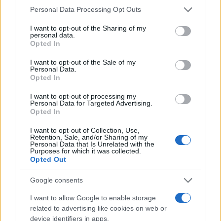
pour le commerce international.
Please note that this website/app uses one or more Google
Personal Data Processing Opt Outs
services and may gather and store information including but
Suite à cet incident, le Premier ministre israélien, M.
not limited to your visit or usage behaviour. You may click to
I want to opt-out of the Sharing of my
personal data.
Netanyahou, a déclaré dimanche qu’Israël mène « une
grant or deny consent to Google and its third-party tags to
Opted In
use your data for below specified purposes in below Google
campagne multi-niveaux contre l’axe du mal iranien qui
consent section.
I want to opt-out of the Sale of my
cherche à nous anéantir ». « Le statu quo ne peut pas
Personal Data.
Opted In
persister. Il faut modifier l’équilibre des forces à notre
frontière nord », a-t-il ajouté.
I want to opt-out of processing my
Personal Data for Targeted Advertising.
Opted In
En outre, l’offensive de l’armée israélienne continue dans
la bande de Gaza, où de multiples attaques aériennes
I want to opt-out of Collection, Use,
Retention, Sale, and/or Sharing of my
nocturnes et des bombardements d’artillerie ont été
Personal Data that Is Unrelated with the
Purposes for which it was collected.
rapportés, comme l’indiquent les journalistes de l’AFP et
Opted Out
la défense civile de Gaza. Selon le ministère de la santé du
Google consents
gouvernement du Hamas, au moins vingt-quatre personnes
I want to allow Google to enable storage
ont perdu la vie au cours des dernières vingt-quatre
related to advertising like cookies on web or
heures.
device identifiers in apps.