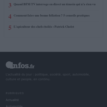
3
Quand BFM TV interroge en direct un témoin qui n’a rien vu
4
Comment faire une bonne fellation ? 5 conseils pratiques
5
L’apiculteur des chefs étoilés : Patrick Cholet
L'actualité du jour : politique, société, sport, automobile,
culture et people, en continu.
RUBRIQUES
Actualité
Automobile