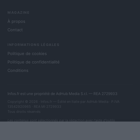
MAGAZINE
À propos
Contact
INFORMATIONS LÉGALES
Politique de cookies
Politique de confidentialité
Conditions
Infos.fr est une propriété de AdHub Media S.r.l. — REA 2729933
Copyright © 2026 · Infos.fr — Édité en Italie par
AdHub Media
· P.IVA
13542920965 · REA MI 2729933
Tous droits réservés
Les contenus sont sélectionnés par la rédaction avec l'aide d'outils
numériques et réalisés en collaboration avec des auteurs indépendants.