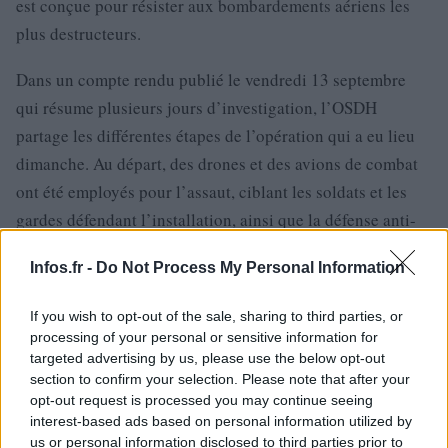
est conçue pour résister aux bombardements aériens les
plus destructeurs.
Dans un compte rendu publié le vendredi 13 septembre
qui résume plusieurs jours d’investigation, l’OSDH
partage les différentes étapes de l’opération qui a eu lieu
dimanche. Au départ, des drones et des avions de combat
ont été employés pour l’assaut, ciblant les soldats et les
gardes défendant l’installation, ainsi que la défense anti-
aérienne syrienne et les voies d’accès environnantes, pour
Infos.fr -
Do Not Process My Personal Information
bloquer l’arrivée de renforts. Les forces russes ne sont pas
intervenues, ce qui est courant lors des opérations
If you wish to opt-out of the sale, sharing to third parties, or
aériennes israéliennes en Syrie. Ensuite, le brouillage
processing of your personal or sensitive information for
électronique a permis à près de cinq hélicoptères
targeted advertising by us, please use the below opt-out
section to confirm your selection. Please note that after your
israéliens de transporter « plusieurs dizaines » de
opt-out request is processed you may continue seeing
commandos, débarqués sur le terrain, où leur
interest-based ads based on personal information utilized by
participation, marquée par des affrontements, a duré plus
us or personal information disclosed to third parties prior to