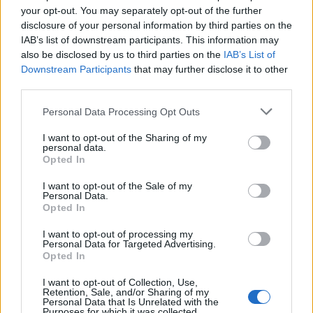
your opt-out. You may separately opt-out of the further
de trois heures.
disclosure of your personal information by third parties on the
IAB’s list of downstream participants. This information may
« Chorégraphie sophistiquée »
also be disclosed by us to third parties on the
IAB’s List of
Avant de procéder à une large destruction des
Downstream Participants
that may further disclose it to other
third parties.
installations, les commandos ont pu recueillir des
informations. D’après la plateforme d’actualités
Please note that this website/app uses one or more Google
Personal Data Processing Opt Outs
services and may gather and store information including but
américaine Axios, ces commandos appartiennent à l’unité
not limited to your visit or usage behaviour. You may click to
I want to opt-out of the Sharing of my
d’élite de l’armée de l’air, Shaldag, ayant réussi à
personal data.
grant or deny consent to Google and its third-party tags to
Opted In
« détruire les installations ». Selon l’OSDH, l’opération
use your data for below specified purposes in below Google
consent section.
aurait entraîné la mort de vingt-sept individus.
I want to opt-out of the Sale of my
Personal Data.
Il vous reste 41.29% de cet article à lire. La suite est
Opted In
réservée aux abonnés.
I want to opt-out of processing my
Personal Data for Targeted Advertising.
Opted In
I want to opt-out of Collection, Use,
Retention, Sale, and/or Sharing of my
Personal Data that Is Unrelated with the
Purposes for which it was collected.