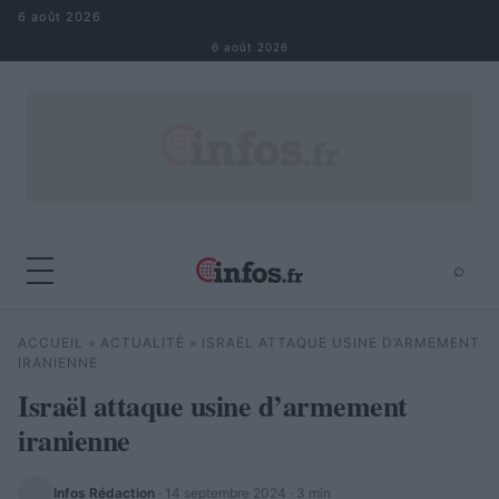
Aller au contenu
6 août 2026
6 août 2026
⌕
×
⌕
ACCUEIL
»
ACTUALITÉ
»
ISRAËL ATTAQUE USINE D’ARMEMENT
Rechercher
IRANIENNE
Israël attaque usine d’armement
iranienne
Infos Rédaction
·
14 septembre 2024
· 3 min