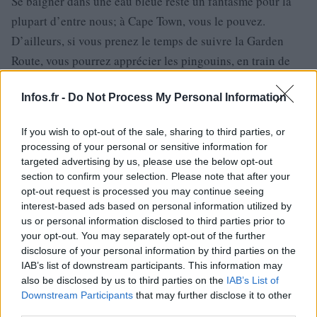
Se baigner dans une eau bleue reste un fantasme pour la
plupart d’entre nous; à Cape Town, vous le pouvez.
D’ailleurs, si vous prenez le temps de suivre la Garden
Route, vous pourrez apprécier les pingouins, en train de
barboter près de l’eau, ou encore, la vue de dauphins.
Infos.fr -
Do Not Process My Personal Information
Finalement, on peut dire que Cape Town est une ville
comme les autres, banale, moderne, avec des buildings
If you wish to opt-out of the sale, sharing to third parties, or
toujours plus grands, des autoroutes toujours plus
processing of your personal or sensitive information for
grandes, et surtout, une expansion toujours plus forte.
targeted advertising by us, please use the below opt-out
section to confirm your selection. Please note that after your
Pourtant, cela n’en fait pas une ville quelconque, bien au
opt-out request is processed you may continue seeing
contraire, puisqu’elle offre un cadre de vie tout à fait
interest-based ads based on personal information utilized by
exceptionnel.
us or personal information disclosed to third parties prior to
your opt-out. You may separately opt-out of the further
Toute la richesse de cette ville s’est construite au fil du
disclosure of your personal information by third parties on the
temps; se balader dans Cape town, c’est effectuer un
IAB’s list of downstream participants. This information may
voyage à travers le temps.
also be disclosed by us to third parties on the
IAB’s List of
Downstream Participants
that may further disclose it to other
third parties.