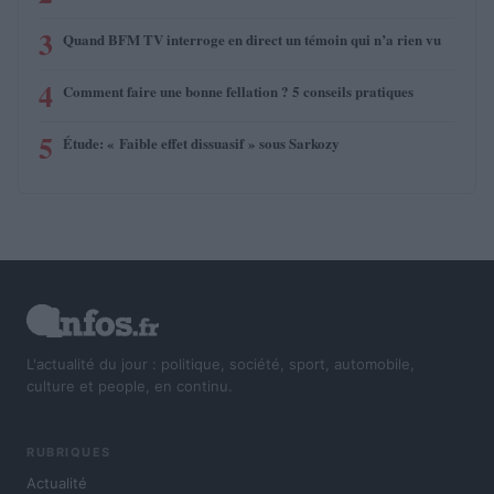
3
Quand BFM TV interroge en direct un témoin qui n’a rien vu
4
Comment faire une bonne fellation ? 5 conseils pratiques
5
Étude: « Faible effet dissuasif » sous Sarkozy
L'actualité du jour : politique, société, sport, automobile,
culture et people, en continu.
RUBRIQUES
Actualité