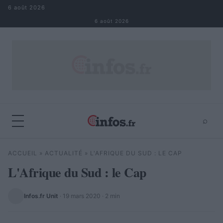
Aller au contenu
6 août 2026
6 août 2026
⌕
×
⌕
ACCUEIL
»
ACTUALITÉ
»
L'AFRIQUE DU SUD : LE CAP
Rechercher
L'Afrique du Sud : le Cap
Infos.fr Unit
·
19 mars 2020
· 2 min