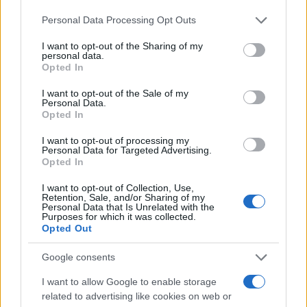
Please note that this website/app uses one or more Google
Personal Data Processing Opt Outs
AUTEUR
Infos.fr Unit
services and may gather and store information including but
not limited to your visit or usage behaviour. You may click to
I want to opt-out of the Sharing of my
personal data.
grant or deny consent to Google and its third-party tags to
Opted In
use your data for below specified purposes in below Google
consent section.
I want to opt-out of the Sale of my
Personal Data.
Opted In
I want to opt-out of processing my
Personal Data for Targeted Advertising.
Opted In
I want to opt-out of Collection, Use,
Retention, Sale, and/or Sharing of my
Personal Data that Is Unrelated with the
Purposes for which it was collected.
Opted Out
Google consents
I want to allow Google to enable storage
related to advertising like cookies on web or