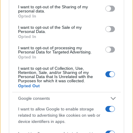
services and may gather and store information including but
de 27,8 %?
not limited to your visit or usage behaviour. You may click to
I want to opt-out of the Sharing of my
personal data.
grant or deny consent to Google and its third-party tags to
Opted In
use your data for below specified purposes in below Google
consent section.
I want to opt-out of the Sale of my
Personal Data.
Opted In
I want to opt-out of processing my
Personal Data for Targeted Advertising.
Opted In
I want to opt-out of Collection, Use,
Retention, Sale, and/or Sharing of my
Personal Data that Is Unrelated with the
Purposes for which it was collected.
Opted Out
Google consents
I want to allow Google to enable storage
related to advertising like cookies on web or
Sanofi aspire à être un acteur majeur dans le monde de la
device identifiers in apps.
biopharmacie. Nous cherchons à devenir le leader mondial