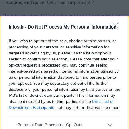
réactions en France. Cela vous surprend-il ?
Je suis conscient de l’agitation qui a suivi, cependant, on
n’a jamais prévu de faire des concessions concernant le
Infos.fr -
Do Not Process My Personal Information
Doliprane. Du fait de la pandémie de Covid-19, j’ai pu voir
à quel point il est vital pour les Français. On a augmenté
If you wish to opt-out of the sale, sharing to third parties, or
notre production pour fabriquer des dizaines de millions
processing of your personal or sensitive information for
targeted advertising by us, please use the below opt-out
d’emballages supplémentaires à cette période, bien plus
section to confirm your selection. Please note that after your
que tout ce qu’on avait produit avant. Les gens stockaient
opt-out request is processed you may continue seeing
ces boîtes dans leurs placards à médicaments pour parer à
interest-based ads based on personal information utilized by
us or personal information disclosed to third parties prior to
toute éventualité. Cela illustre à quel point les Français
your opt-out. You may separately opt-out of the further
sont attachés à ce remède. Le Doliprane est considéré, de
disclosure of your personal information by third parties on the
plusieurs façons, comme un membre sûr de la famille.
IAB’s list of downstream participants. This information may
also be disclosed by us to third parties on the
IAB’s List of
Aucun débat sur sa prééminence n’a jamais eu lieu.
Downstream Participants
that may further disclose it to other
third parties.
Pourquoi avez-vous décidé de vous séparer de cette filiale,
Please note that this website/app uses one or more Google
qui est pourtant lucrative, avec une marge d’exploitation
Personal Data Processing Opt Outs