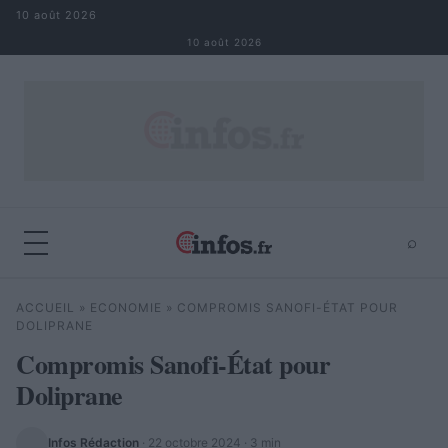
Aller au contenu
10 août 2026
10 août 2026
⌕
×
⌕
ACCUEIL
»
ECONOMIE
»
COMPROMIS SANOFI-ÉTAT POUR
Rechercher
DOLIPRANE
Compromis Sanofi-État pour
Doliprane
Infos Rédaction
·
22 octobre 2024
· 3 min