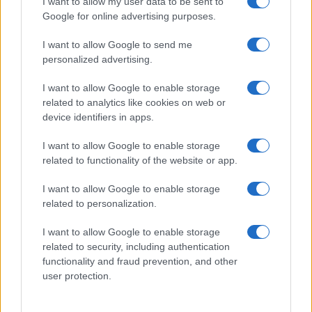
I want to allow my user data to be sent to
en immunologie. Pour y arriver, nous avons besoin
Google for online advertising purposes.
d’investir dans la recherche pour créer des médicaments
révolutionnaires. Quant à Opella, l’entreprise a
I want to allow Google to send me
personalized advertising.
énormément progressé au cours des cinq dernières années
et nécessite des investissements pour poursuivre son
I want to allow Google to enable storage
expansion et faire des acquisitions. Cependant, quand il
related to analytics like cookies on web or
device identifiers in apps.
s’agit de décider où investir nos ressources, nous
favorisons davantage l’immunologie que les produits
I want to allow Google to enable storage
related to functionality of the website or app.
disponibles sans ordonnance. D’où la nécessité pour
Opella de prendre son indépendance à présent.
I want to allow Google to enable storage
related to personalization.
Il reste 70.57% de cet article à découvrir. La suite est
seulement accessible aux abonnés.
I want to allow Google to enable storage
related to security, including authentication
functionality and fraud prevention, and other
user protection.
AUTEUR
Infos Rédaction