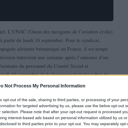
ciel. L’UNAC (Union des navigants de l’aviation civile)
à partir du lundi 16 septembre. Pour le syndicat,
pagnie aérienne britannique en France, il est temps
 décision intervient une semaine après l’annonce d’un
présentants du personnel du Comité Social et
ardi 10 septembre de la fermeture de la base fixe de
savoir fin mars 2025. Les 125 employés concernés –
o Not Process My Personal Information
otes et des responsables – seront alors invités à
t en France : Paris – Charles de Gaulle, Orly, Nice,
to opt-out of the sale, sharing to third parties, or processing of your per
formation for targeted advertising by us, please use the below opt-out s
aussi le redéploiement des deux A319 d’Airbus
r selection. Please note that after your opt-out request is processed y
t Lyon.
eing interest-based ads based on personal information utilized by us or
disclosed to third parties prior to your opt-out. You may separately opt-