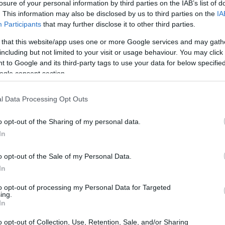
losure of your personal information by third parties on the IAB’s list of
. This information may also be disclosed by us to third parties on the
IA
Participants
that may further disclose it to other third parties.
 that this website/app uses one or more Google services and may gath
including but not limited to your visit or usage behaviour. You may click 
 to Google and its third-party tags to use your data for below specifi
ogle consent section.
l Data Processing Opt Outs
o opt-out of the Sharing of my personal data.
In
o opt-out of the Sale of my Personal Data.
In
to opt-out of processing my Personal Data for Targeted
ing.
asyJet depuis douze ans, délégué syndical UNAC-
In
ns réagi rapidement, dès le lendemain de l’annonce, en
o opt-out of Collection, Use, Retention, Sale, and/or Sharing