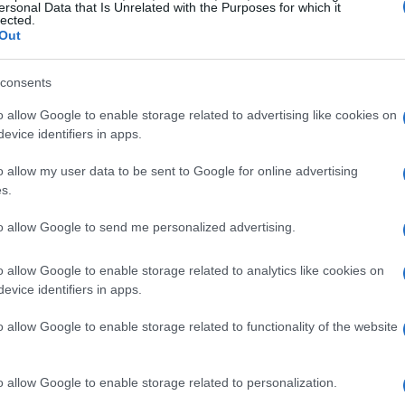
commence lundi, le premier jour des négociations. Avec
ersonal Data that Is Unrelated with the Purposes for which it
lected.
e solidarité envers les collègues touchés. C’est la
Out
ase en France. Et, simultanément, nous apprenons que
consents
cet été. La compagnie déplace les avions comme des
o allow Google to enable storage related to advertising like cookies on
evice identifiers in apps.
a fait savoir que le préavis de grève en réponse à sa
o allow my user data to be sent to Google for online advertising
it été déposé avant le début des discussions sur ce
s.
tte situation n’a eu aucune influence sur ses vols
to allow Google to send me personalized advertising.
 françaises.
o allow Google to enable storage related to analytics like cookies on
ent exprimées par Sabine Moeson, une représentante du
evice identifiers in apps.
mercial-Force Ouvrière, qui travaille à Toulouse
o allow Google to enable storage related to functionality of the website
nouvelle structure de travail avait été présentée au
eur prévue pour le 1er avril 2025. Elle mentionne
o allow Google to enable storage related to personalization.
oisième avion à leur base.