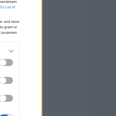
 downstream
B’s List of
er and store
to grant or
ed purposes