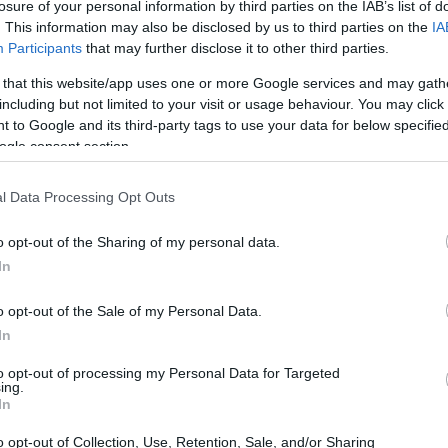
losure of your personal information by third parties on the IAB’s list of
. This information may also be disclosed by us to third parties on the
IA
Participants
that may further disclose it to other third parties.
 that this website/app uses one or more Google services and may gath
including but not limited to your visit or usage behaviour. You may click 
 to Google and its third-party tags to use your data for below specifi
ogle consent section.
l Data Processing Opt Outs
 la filière chinoise, qui fournit 75% des batteries
o opt-out of the Sharing of my personal data.
diale, est accusée de pratiquer le dumping par les
In
éaction, la Maison Blanche a augmenté les taxes sur
thium-ion et de pièces de batteries, passant de 7,5% à
o opt-out of the Sale of my Personal Data.
lectriques sont prévues augmenter de 25 à 100 %. En
In
de douane sur les voitures électriques chinoises,
to opt-out of processing my Personal Data for Targeted
ing.
In
o opt-out of Collection, Use, Retention, Sale, and/or Sharing
, les sociétés chinoises montrent ouvertement leur