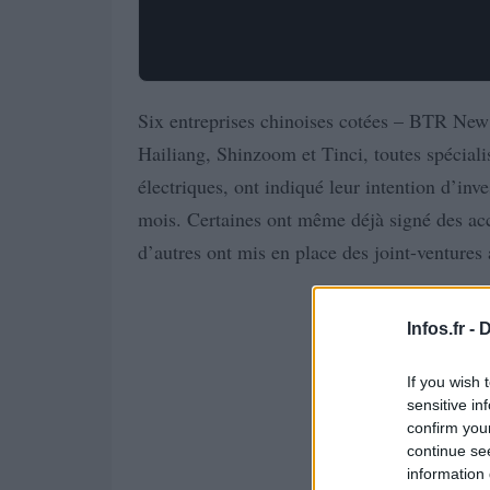
Six entreprises chinoises cotées – BTR Ne
Hailiang, Shinzoom et Tinci, toutes spécialis
électriques, ont indiqué leur intention d’inv
mois. Certaines ont même déjà signé des ac
d’autres ont mis en place des joint-ventures
Infos.fr -
D
If you wish 
sensitive in
confirm you
continue se
information 