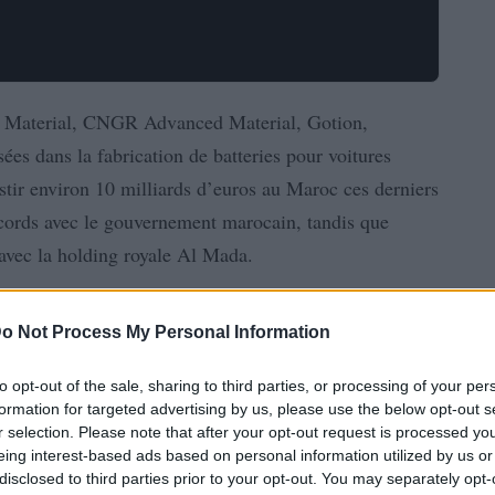
w Material, CNGR Advanced Material, Gotion,
ées dans la fabrication de batteries pour voitures
estir environ 10 milliards d’euros au Maroc ces derniers
cords avec le gouvernement marocain, tandis que
 avec la holding royale Al Mada.
o Not Process My Personal Information
to opt-out of the sale, sharing to third parties, or processing of your per
formation for targeted advertising by us, please use the below opt-out s
r selection. Please note that after your opt-out request is processed y
eing interest-based ads based on personal information utilized by us or
disclosed to third parties prior to your opt-out. You may separately opt-