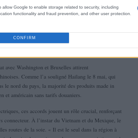
o allow Google to enable storage related to security, including
cation functionality and fraud prevention, and other user protection.
CONFIRM
at avec Washington et Bruxelles attirent
 chinoises. Comme l’a souligné Hailang le 8 mai, qui
ns le nord du pays, la majorité des produits made in
 et américain sans tarifs douaniers.
ctriques, ces accords jouent un rôle crucial, renforçant
ys connecteur. À l’instar du Vietnam et du Mexique, le
es routes de la soie. « Il est le seul dans la région à