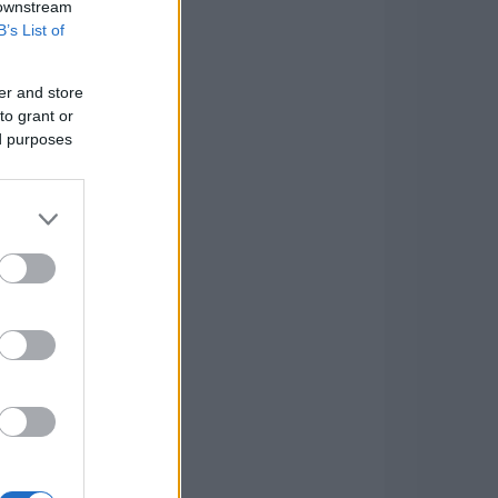
 downstream
B’s List of
er and store
to grant or
ed purposes