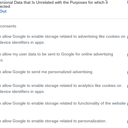
ersonal Data that Is Unrelated with the Purposes for which it
lected.
ns fiscales attrayantes et de la main-d’œuvre qualifiée à
Out
consents
de l’Europe et son excellente accessibilité maritime,
o allow Google to enable storage related to advertising like cookies on
ncipal exportateur de véhicules vers l’Union
evice identifiers in apps.
 comme Renault et Stellantis (anciennement PSA). Le
o allow my user data to be sent to Google for online advertising
ué dans le détroit de Gibraltar, n’est qu’à une heure de
s.
nes.
to allow Google to send me personalized advertising.
o allow Google to enable storage related to analytics like cookies on
evice identifiers in apps.
o allow Google to enable storage related to functionality of the website
o allow Google to enable storage related to personalization.