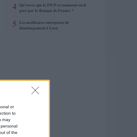
4
Qu'est-ce que le FICP et comment est-il
géré par la Banque de France ?
5
Les meilleures entreprises de
déménagement à Lyon
sonal or
ection to
ou may
 personal
out of the