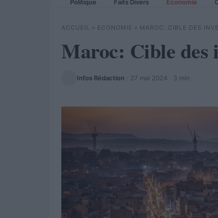
Politique
Faits Divers
Economie
C
ACCUEIL
»
ECONOMIE
»
MAROC: CIBLE DES INV
Maroc: Cible des i
Infos Rédaction
·
27 mai 2024
· 3 min