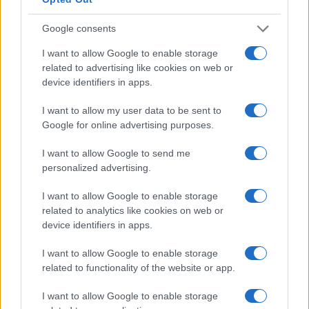
les employés, l’avantage est que l’entreprise doit les
rappeler lorsque l’activité reprend. Pour le gouvernement,
Google consents
l’avantage est que ces personnes ne sont pas comptées
I want to allow Google to enable storage
comme chômeurs, même s’ils connaissent de nombreux
related to advertising like cookies on web or
mois sans salaire.
device identifiers in apps.
I want to allow my user data to be sent to
Il reste 75.15% de l’article à lire. Le reste de l’article est
Google for online advertising purposes.
réservé aux abonnés.
I want to allow Google to send me
personalized advertising.
AUTEUR
I want to allow Google to enable storage
Infos Rédaction
related to analytics like cookies on web or
device identifiers in apps.
I want to allow Google to enable storage
related to functionality of the website or app.
I want to allow Google to enable storage