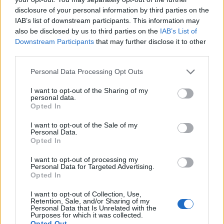
disclosure of your personal information by third parties on the
IAB’s list of downstream participants. This information may
also be disclosed by us to third parties on the
IAB’s List of
Downstream Participants
that may further disclose it to other
third parties.
Please note that this website/app uses one or more Google
Personal Data Processing Opt Outs
services and may gather and store information including but
not limited to your visit or usage behaviour. You may click to
I want to opt-out of the Sharing of my
personal data.
grant or deny consent to Google and its third-party tags to
Opted In
use your data for below specified purposes in below Google
consent section.
I want to opt-out of the Sale of my
Personal Data.
Opted In
L’Espagne donne un autre exemple frappant : en 2022,
I want to opt-out of processing my
Personal Data for Targeted Advertising.
Madrid a introduit le concept des « travailleurs fixes
Opted In
discontinus », c’est-à-dire des contrats de travail à durée
I want to opt-out of Collection, Use,
indéterminée qui ne sont payés que durant une certaine
Retention, Sale, and/or Sharing of my
Personal Data that Is Unrelated with the
période de l’année, selon l’activité de l’entreprise. Pour
Purposes for which it was collected.
Opted Out