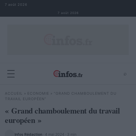
Aller au contenu
7 août 2026
7 août 2026
⌕
×
⌕
ACCUEIL
»
ECONOMIE
»
“GRAND CHAMBOULEMENT DU
Rechercher
TRAVAIL EUROPÉEN”
« Grand chamboulement du travail
européen »
Infos Rédaction
·
4 mai 2024
· 3 min