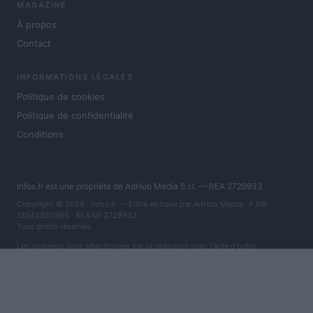
MAGAZINE
À propos
Contact
INFORMATIONS LÉGALES
Politique de cookies
Politique de confidentialité
Conditions
Infos.fr est une propriété de AdHub Media S.r.l. — REA 2729933
Copyright © 2026 · Infos.fr — Édité en Italie par
AdHub Media
· P.IVA
13542920965 · REA MI 2729933
Tous droits réservés
Les contenus sont sélectionnés par la rédaction avec l'aide d'outils
numériques et réalisés en collaboration avec des auteurs indépendants.