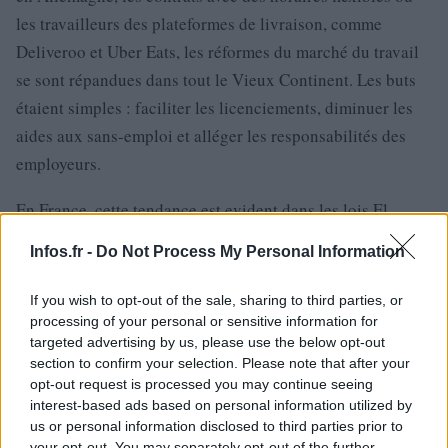
les travailleurs des plateformes de livraison, comme
Deliveroo et Uber Eats, les réformes du marché du travail
se sont répandues dans tout le Vieux Continent. Les buts
étaient simples : faciliter les licenciements, diminuer les
aides aux sans-emploi et alléger les responsabilités des
employeurs.
En France, cette tendance est evident dans les lois El
Khomri (2016), qui ont facilité les licenciements et réduit
Infos.fr -
Do Not Process My Personal Information
le contrôle du temps de travail, et les lois Pénicaud (2017),
qui mettent l’accent sur les accords sectoriels. Le
If you wish to opt-out of the sale, sharing to third parties, or
durcissement des règles d’assurance-chômage, annoncé
processing of your personal or sensitive information for
targeted advertising by us, please use the below opt-out
en février par le premier ministre Gabriel Attal, suit la
section to confirm your selection. Please note that after your
même logique.
opt-out request is processed you may continue seeing
interest-based ads based on personal information utilized by
us or personal information disclosed to third parties prior to
your opt-out. You may separately opt-out of the further