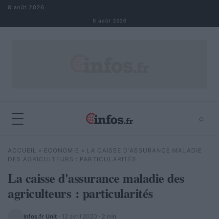
Aller au contenu
8 août 2026
8 août 2026
⌕
×
⌕
ACCUEIL
»
ECONOMIE
»
LA CAISSE D'ASSURANCE MALADIE
Rechercher
DES AGRICULTEURS : PARTICULARITÉS
La caisse d'assurance maladie des
agriculteurs : particularités
Infos.fr Unit
·
12 avril 2020
· 2 min