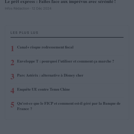
Le prêt express : Faîtes face aux imprévus avec sérénité !
Infos Rédaction · 12 Déc 2024
LES PLUS LUS
1
Canal+ risque redressement fiscal
2
Enveloppe T : pourquoi l’utiliser et comment ça marche ?
3
Parc Astérix : alternative à Disney cher
4
Enquête UE contre Temu Chine
5
Qu'est-ce que le FICP et comment est-il géré par la Banque de
France ?