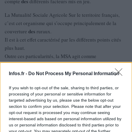
des
compte
différents facteurs mis en jeu.
La Mutualité Sociale Agricole Sur le territoire français,
c’est cet organisme qui s’occupe principalement de la
des
couverture
ruraux.
Il est à cet effet caractérisé par les différents points cités
plus haut.
Outre ces particularités, la MSA agit comme
l’interlocuteur unique pour une relation simplifiée.
La gestion de la protection sociale qu’elle assure se fait de
Infos.fr -
Do Not Process My Personal Information
façon globale.
If you wish to opt-out of the sale, sharing to third parties, or
des
Elle confère à ses membres sa connaissance
processing of your personal or sensitive information for
problématiques et sa force de proposition pour une
targeted advertising by us, please use the below opt-out
des
approche
solutions.
section to confirm your selection. Please note that after your
opt-out request is processed you may continue seeing
La MSA, c’est également un réseau de proximité
interest-based ads based on personal information utilized by
représentant les adhérents à travers les délégués
us or personal information disclosed to third parties prior to
des
cantonaux, mais également
agents présents sur le
your opt-out. You may separately opt-out of the further