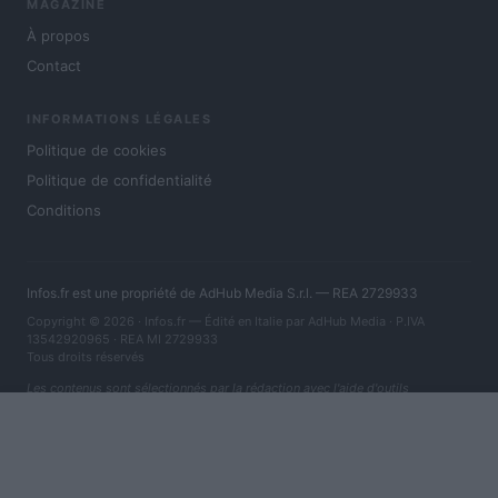
MAGAZINE
À propos
Contact
INFORMATIONS LÉGALES
Politique de cookies
Politique de confidentialité
Conditions
Infos.fr est une propriété de AdHub Media S.r.l. — REA 2729933
Copyright © 2026 · Infos.fr — Édité en Italie par
AdHub Media
· P.IVA
13542920965 · REA MI 2729933
Tous droits réservés
Les contenus sont sélectionnés par la rédaction avec l'aide d'outils
numériques et réalisés en collaboration avec des auteurs indépendants.