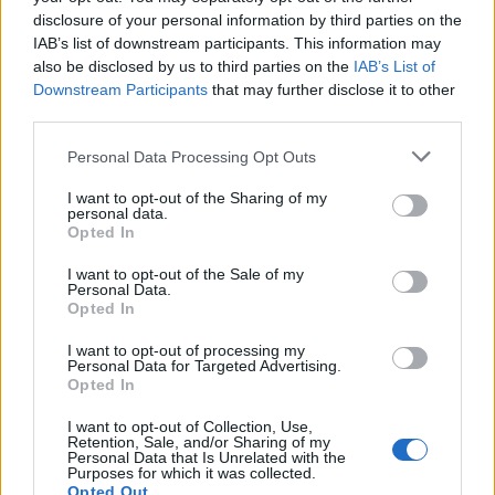
disclosure of your personal information by third parties on the
terrain.
IAB’s list of downstream participants. This information may
Vous pourrez approcher ces représentations qui sauront
also be disclosed by us to third parties on the
IAB’s List of
maladie
vous guider dans les solutions de couverture
,
Downstream Participants
that may further disclose it to other
third parties.
médecine de travail ou retraite.
Les coordonnées de l’agence la plus proche de vous sont
Please note that this website/app uses one or more Google
Personal Data Processing Opt Outs
services and may gather and store information including but
consultables en ligne à l’adresse Msa.
not limited to your visit or usage behaviour. You may click to
I want to opt-out of the Sharing of my
fr.
personal data.
grant or deny consent to Google and its third-party tags to
Opted In
use your data for below specified purposes in below Google
consent section.
I want to opt-out of the Sale of my
Personal Data.
AUTEUR
Opted In
Infos.fr Unit
I want to opt-out of processing my
Personal Data for Targeted Advertising.
Opted In
I want to opt-out of Collection, Use,
Retention, Sale, and/or Sharing of my
Personal Data that Is Unrelated with the
Purposes for which it was collected.
Opted Out