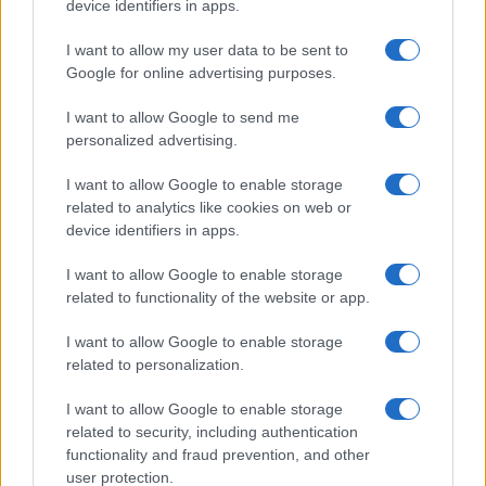
device identifiers in apps.
I want to allow my user data to be sent to
Google for online advertising purposes.
I want to allow Google to send me
personalized advertising.
À lire aussi
I want to allow Google to enable storage
related to analytics like cookies on web or
ECONOMIE
device identifiers in apps.
I want to allow Google to enable storage
related to functionality of the website or app.
I want to allow Google to enable storage
related to personalization.
I want to allow Google to enable storage
related to security, including authentication
functionality and fraud prevention, and other
Trading intraday: discipline, gestion du risque et performance –
user protection.
la méthode de Marc-Antoine Adam de Villiers