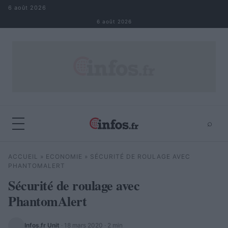
Aller au contenu
6 août 2026
6 août 2026
⌕
×
⌕
ACCUEIL
»
ECONOMIE
»
SÉCURITÉ DE ROULAGE AVEC
Rechercher
PHANTOMALERT
Sécurité de roulage avec
PhantomAlert
Infos.fr Unit
·
18 mars 2020
· 2 min