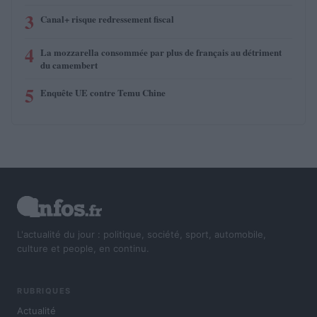
3
Canal+ risque redressement fiscal
4
La mozzarella consommée par plus de français au détriment
du camembert
5
Enquête UE contre Temu Chine
L'actualité du jour : politique, société, sport, automobile,
culture et people, en continu.
RUBRIQUES
Actualité