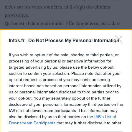
tuées sur les voies routières, et il s’agit des chiffres
provisoires.
Qu’en est-il du monde entier ? En Angleterre, les radars
traditionnels sont en train d’être suspendus.
Pour une partie de l’opinion, ceci peut être bénéfique étant
Infos.fr -
Do Not Process My Personal Information
donné que les conducteurs font beaucoup plus d’attention.
If you wish to opt-out of the sale, sharing to third parties, or
Néanmoins, il a été constaté que cette attention soit à
processing of your personal or sensitive information for
avec
prendre
réserve dans certains cas comme l’ivresse,
targeted advertising by us, please use the below opt-out
les fatigues ou les excès de vitesse.
section to confirm your selection. Please note that after your
opt-out request is processed you may continue seeing
Une solution moderne applicable dans le monde entier est
interest-based ads based on personal information utilized by
PhantomAlert
l’utilisation des détecteurs
qui répondent
us or personal information disclosed to third parties prior to
aux exigences des uns et des autres.
your opt-out. You may separately opt-out of the further
disclosure of your personal information by third parties on the
Pour pouvoir s’en procurer, il suffit de visiter le site de
IAB’s list of downstream participants. This information may
PhantomAlert
.
also be disclosed by us to third parties on the
IAB’s List of
com.
Downstream Participants
that may further disclose it to other
third parties.