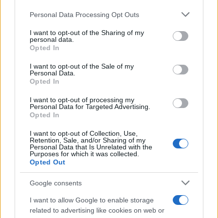
Please note that this website/app uses one or more Google
Personal Data Processing Opt Outs
services and may gather and store information including but
AUTEUR
Infos.fr Unit
not limited to your visit or usage behaviour. You may click to
I want to opt-out of the Sharing of my
personal data.
grant or deny consent to Google and its third-party tags to
Opted In
use your data for below specified purposes in below Google
consent section.
I want to opt-out of the Sale of my
Personal Data.
Opted In
I want to opt-out of processing my
Personal Data for Targeted Advertising.
Opted In
I want to opt-out of Collection, Use,
Retention, Sale, and/or Sharing of my
Personal Data that Is Unrelated with the
Purposes for which it was collected.
Opted Out
Google consents
I want to allow Google to enable storage
related to advertising like cookies on web or