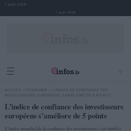
Aller au contenu
7 août 2026
7 août 2026
⌕
×
⌕
ACCUEIL
»
ECONOMIE
»
L’INDICE DE CONFIANCE DES
Rechercher
INVESTISSEURS EUROPÉENS S’AMÉLIORE DE 5 POINTS
L’indice de confiance des investisseurs
européens s’améliore de 5 points
L’indice mondial de la confiance des investisseurs s’est établi à