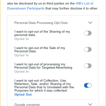
non-institutionnelles. Ce mois-ci la prise de liquidité a
also be disclosed by us to third parties on the
IAB’s List of
Downstream Participants
that may further disclose it to other
davantage caractérisé le comportement des institutions
third parties.
qui ont ainsi ajouté à leurs positions principales en
Please note that this website/app uses one or more Google
actions «
Personal Data Processing Opt Outs
services and may gather and store information including but
not limited to your visit or usage behaviour. You may click to
I want to opt-out of the Sharing of my
personal data.
grant or deny consent to Google and its third-party tags to
Opted In
use your data for below specified purposes in below Google
AUTEUR
consent section.
I want to opt-out of the Sale of my
Personal Data.
Opted In
I want to opt-out of processing my
Personal Data for Targeted Advertising.
Opted In
I want to opt-out of Collection, Use,
Retention, Sale, and/or Sharing of my
Personal Data that Is Unrelated with the
Purposes for which it was collected.
Opted Out
Google consents