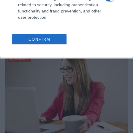
related to security, including authentication
functionality and fraud prevention, and other
user protection.
Trading intraday: discipline, gestion du risque et performance –
la méthode de Marc-Antoine Adam de Villiers
CONFIRM
Infos Rédaction · 13 Fév 2026
ECONOMIE