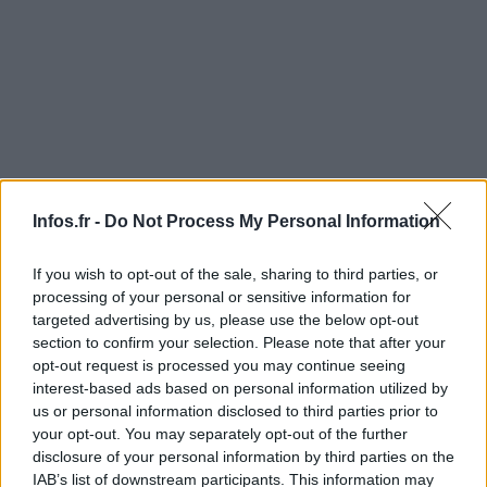
Infos.fr -
Do Not Process My Personal Information
If you wish to opt-out of the sale, sharing to third parties, or
Il ajoute :
» De fait, nous avons noté des achats nets
processing of your personal or sensitive information for
d’actions de la part de gestionnaires de fonds dans la
targeted advertising by us, please use the below opt-out
section to confirm your selection. Please note that after your
semaine se terminant au 19 mars. Comme nous l’avons
opt-out request is processed you may continue seeing
évoqué dans de précédents commentaires, les institutions
interest-based ads based on personal information utilized by
se sont contentées de jouer le rôle de pourvoyeurs de
us or personal information disclosed to third parties prior to
your opt-out. You may separately opt-out of the further
liquidités sur le marché pendant une bonne partie de la
disclosure of your personal information by third parties on the
récente reprise, prenant le contrepied de transactions
IAB’s list of downstream participants. This information may