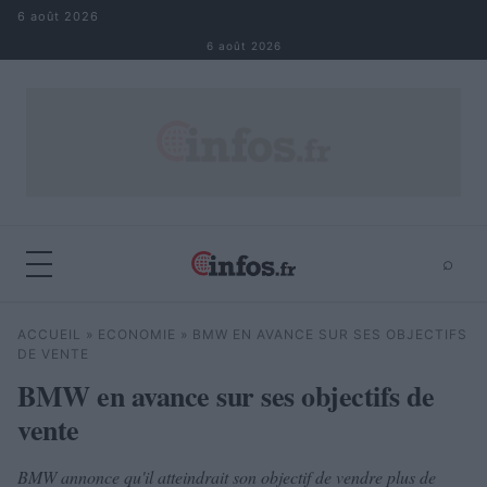
Aller au contenu
6 août 2026
6 août 2026
⌕
×
⌕
ACCUEIL
»
ECONOMIE
»
BMW EN AVANCE SUR SES OBJECTIFS
Rechercher
DE VENTE
BMW en avance sur ses objectifs de
vente
BMW annonce qu'il atteindrait son objectif de vendre plus de