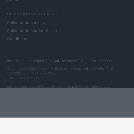
INFORMATIONS LÉGALES
Politique de cookies
Politique de confidentialité
Conditions
Infos.fr est une propriété de AdHub Media S.r.l. — REA 2729933
Copyright © 2026 · Infos.fr — Édité en Italie par
AdHub Media
· P.IVA
13542920965 · REA MI 2729933
Tous droits réservés
Les contenus sont sélectionnés par la rédaction avec l'aide d'outils
numériques et réalisés en collaboration avec des auteurs indépendants.