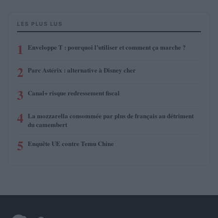
LES PLUS LUS
1
Enveloppe T : pourquoi l’utiliser et comment ça marche ?
2
Parc Astérix : alternative à Disney cher
3
Canal+ risque redressement fiscal
4
La mozzarella consommée par plus de français au détriment
du camembert
5
Enquête UE contre Temu Chine