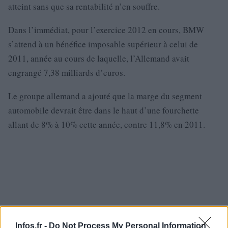
atteint sans que sa rentabilité n’en souffre.
Dans l’immédiat, pour l’exercice 2012 en cours, BMW
s’attend à un bénéfice imposable supérieur à celui de
2011, année au cours de laquelle, l’Allemand avait
engrangé 7,38 milliards d’euros.
Le groupe allemand a ajouté que la marge du segment
automobile devrait être dans le haut d’une fourchette
allant de 8% à 10% cette année, contre 11,8% en 2011.
Infos.fr -
Do Not Process My Personal Information