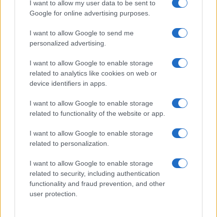
I want to allow my user data to be sent to
Google for online advertising purposes.
À lire aussi
I want to allow Google to send me
personalized advertising.
ECONOMIE
I want to allow Google to enable storage
related to analytics like cookies on web or
device identifiers in apps.
I want to allow Google to enable storage
related to functionality of the website or app.
I want to allow Google to enable storage
related to personalization.
I want to allow Google to enable storage
Trading intraday: discipline, gestion du risque et performance –
related to security, including authentication
la méthode de Marc-Antoine Adam de Villiers
functionality and fraud prevention, and other
Infos Rédaction · 13 Fév 2026
user protection.
ECONOMIE