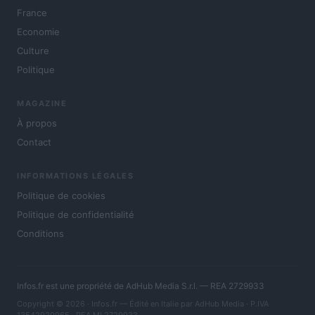
France
Economie
Culture
Politique
MAGAZINE
À propos
Contact
INFORMATIONS LÉGALES
Politique de cookies
Politique de confidentialité
Conditions
Infos.fr est une propriété de AdHub Media S.r.l. — REA 2729933
Copyright © 2026 · Infos.fr — Édité en Italie par
AdHub Media
· P.IVA
13542920965 · REA MI 2729933