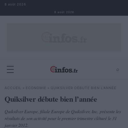
Aller au contenu
8 août 2026
8 août 2026
⌕
×
⌕
ACCUEIL
»
ECONOMIE
»
QUIKSILVER DÉBUTE BIEN L’ANNÉE
Rechercher
Quiksilver débute bien l’année
Quiksilver Europe, filiale Europe de Quiksilver, Inc. présente les
résultats de son activité pour le premier trimestre clôturé le 31
janvier 2012.