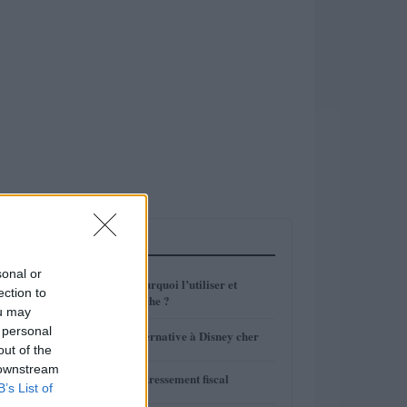
LES PLUS LUS
sonal or
1
Enveloppe T : pourquoi l’utiliser et
ection to
comment ça marche ?
ou may
2
 personal
Parc Astérix : alternative à Disney cher
out of the
 downstream
3
Canal+ risque redressement fiscal
B’s List of