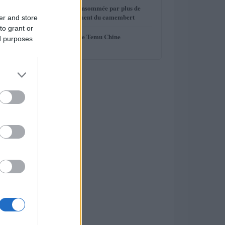
4
La mozzarella consommée par plus de
français au détriment du camembert
er and store
to grant or
5
Enquête UE contre Temu Chine
ed purposes