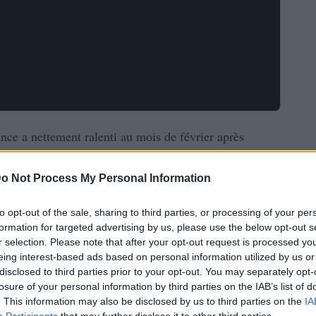
ance a nettement ralenti au mois de février après
près les résultats définitifs de l’enquête mensuelle
o Not Process My Personal Information
to opt-out of the sale, sharing to third parties, or processing of your per
formation for targeted advertising by us, please use the below opt-out s
r selection. Please note that after your opt-out request is processed y
eing interest-based ads based on personal information utilized by us or
disclosed to third parties prior to your opt-out. You may separately opt-
losure of your personal information by third parties on the IAB’s list of
. This information may also be disclosed by us to third parties on the
IA
Participants
that may further disclose it to other third parties.