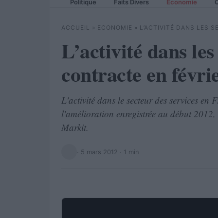
Politique
Faits Divers
Economie
C
ACCUEIL
»
ECONOMIE
»
L’ACTIVITÉ DANS LES 
L’activité dans les
contracte en févri
L'activité dans le secteur des services en 
l'amélioration enregistrée au début 2012, d
Markit.
·
5 mars 2012
· 1 min