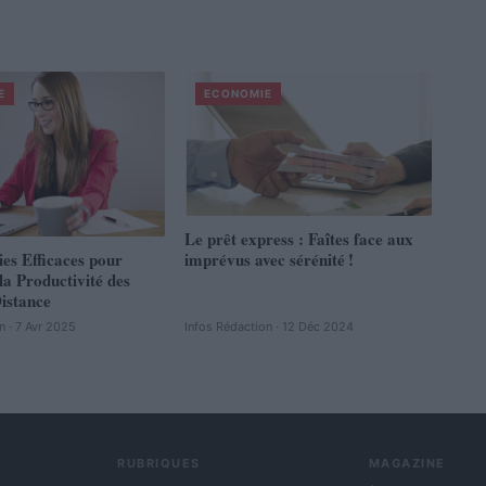
E
ECONOMIE
Le prêt express : Faîtes face aux
ies Efficaces pour
imprévus avec sérénité !
a Productivité des
istance
n · 7 Avr 2025
Infos Rédaction · 12 Déc 2024
RUBRIQUES
MAGAZINE