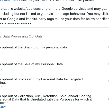
 that this website/app uses one or more Google services and may gath
including but not limited to your visit or usage behaviour. You may click 
 to Google and its third-party tags to use your data for below specifi
ogle consent section.
l Data Processing Opt Outs
o opt-out of the Sharing of my personal data.
In
 52,3 en janvier, et s’établit tout juste au niveau
o opt-out of the Sale of my Personal Data.
ction économique.
In
 de l’amélioration dans les
« nouvelles affaires »
,
to opt-out of processing my Personal Data for Targeted
ing.
 50,4 en janvier et 49,8 en décembre. L’indice sectoriel
In
ent à 61,1 contre 54,5 un mois plus tôt.
o opt-out of Collection, Use, Retention, Sale, and/or Sharing
ersonal Data that Is Unrelated with the Purposes for which it
lected.
à 50,2 contre 50,6 en première estimation et 51,2 en
Out