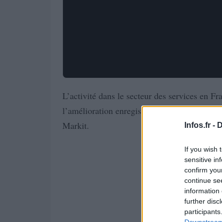
L’activité dans le secteur des services en Fr
l’amélioration enregistrée au début 2012, d’a
Markit.
Infos.fr -
D
If you wish 
sensitive in
confirm you
continue se
information 
further disc
participants
Downstream 