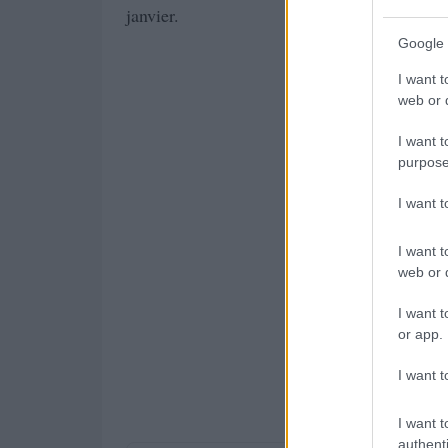
janvier.
Google 
I want t
web or d
I want t
purpose
I want 
I want t
web or d
I want t
or app.
I want t
I want t
authenti