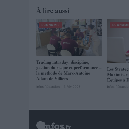
À lire aussi
ECONOMIE
ECONOMI
Trading intraday: discipline,
gestion du risque et performance –
Les Stratég
la méthode de Marc-Antoine
Maximiser l
Adam de Villiers
Équipes à D
Infos Rédaction · 13 Fév 2026
Infos Rédactio