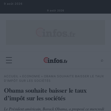
Aller au contenu
9 août 2026
9 août 2026
⌕
×
⌕
ACCUEIL
»
ECONOMIE
»
OBAMA SOUHAITE BAISSER LE TAUX
Rechercher
D’IMPÔT SUR LES SOCIÉTÉS
Obama souhaite baisser le taux
d’impôt sur les sociétés
Le Président américain, Barack Obama, a proposé ce mercredi