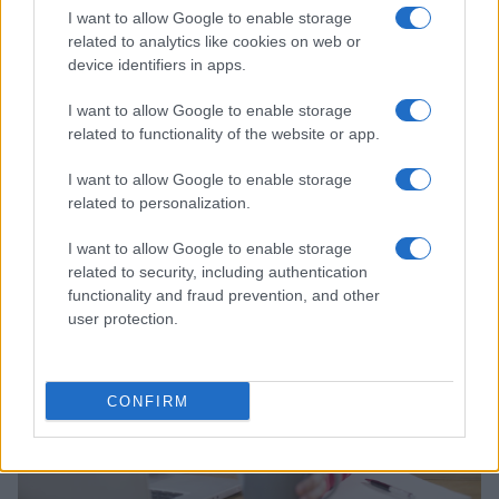
I want to allow Google to enable storage
related to analytics like cookies on web or
device identifiers in apps.
I want to allow Google to enable storage
Trading intraday: discipline, gestion du risque et performance –
related to functionality of the website or app.
la méthode de Marc-Antoine Adam de Villiers
I want to allow Google to enable storage
Infos Rédaction · 13 Fév 2026
related to personalization.
ECONOMIE
I want to allow Google to enable storage
related to security, including authentication
functionality and fraud prevention, and other
user protection.
CONFIRM