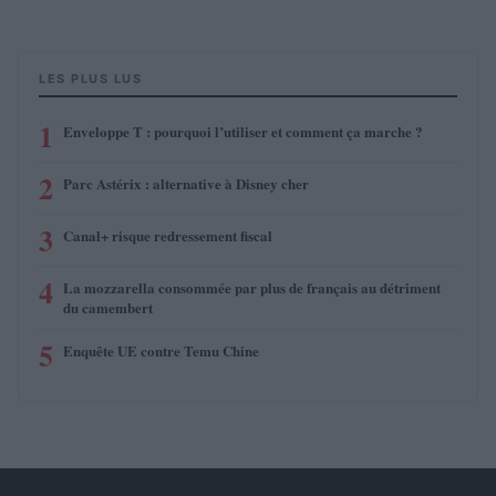
LES PLUS LUS
1
Enveloppe T : pourquoi l’utiliser et comment ça marche ?
2
Parc Astérix : alternative à Disney cher
3
Canal+ risque redressement fiscal
4
La mozzarella consommée par plus de français au détriment
du camembert
5
Enquête UE contre Temu Chine