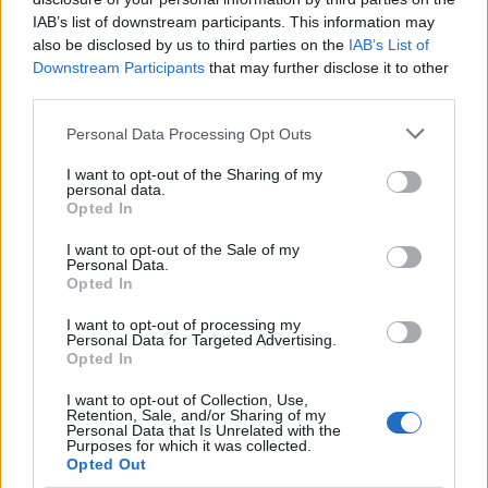
IAB’s list of downstream participants. This information may
also be disclosed by us to third parties on the
IAB’s List of
Downstream Participants
that may further disclose it to other
third parties.
Please note that this website/app uses one or more Google
Personal Data Processing Opt Outs
services and may gather and store information including but
not limited to your visit or usage behaviour. You may click to
I want to opt-out of the Sharing of my
personal data.
grant or deny consent to Google and its third-party tags to
Opted In
use your data for below specified purposes in below Google
consent section.
I want to opt-out of the Sale of my
Personal Data.
Opted In
I want to opt-out of processing my
Personal Data for Targeted Advertising.
À lire aussi
Opted In
I want to opt-out of Collection, Use,
ECONOMIE
Retention, Sale, and/or Sharing of my
Personal Data that Is Unrelated with the
Purposes for which it was collected.
Opted Out