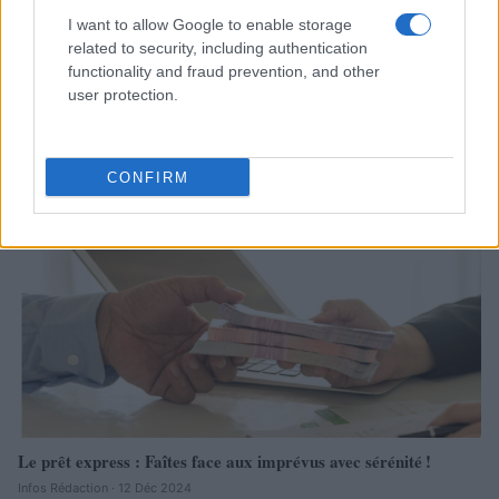
I want to allow Google to enable storage
related to security, including authentication
functionality and fraud prevention, and other
Les Stratégies Efficaces pour Maximiser la Productivité des
user protection.
Équipes à Distance
Infos Rédaction · 7 Avr 2025
CONFIRM
ECONOMIE
Le prêt express : Faîtes face aux imprévus avec sérénité !
Infos Rédaction · 12 Déc 2024