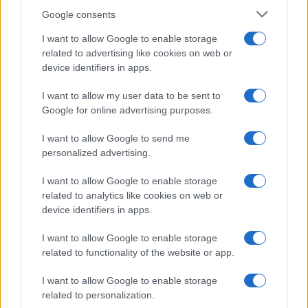
Google consents
I want to allow Google to enable storage
related to advertising like cookies on web or
device identifiers in apps.
I want to allow my user data to be sent to
Google for online advertising purposes.
Trading intraday: discipline, gestion du risque et performance –
la méthode de Marc-Antoine Adam de Villiers
I want to allow Google to send me
Infos Rédaction · 13 Fév 2026
personalized advertising.
ECONOMIE
I want to allow Google to enable storage
related to analytics like cookies on web or
device identifiers in apps.
I want to allow Google to enable storage
related to functionality of the website or app.
I want to allow Google to enable storage
related to personalization.