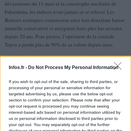
dévastateurs du 11 mars et la catastrophe nucléaire de
Fukushima, les indices n’ont jamais su se relever. Les
Bourses asiatiques connaissent ainsi leur deuxième baisse
annuelle consécutive et atteignent leurs plus bas niveaux
depuis 20 ans. Pour preuve, l’opérateur de la centrale
Tepco a perdu plus de 90% de sa valeur depuis mars.
Infos.fr -
Do Not Process My Personal Information
AUTEUR
If you wish to opt-out of the sale, sharing to third parties, or
processing of your personal or sensitive information for
targeted advertising by us, please use the below opt-out
section to confirm your selection. Please note that after your
opt-out request is processed you may continue seeing
interest-based ads based on personal information utilized by
us or personal information disclosed to third parties prior to
your opt-out. You may separately opt-out of the further
disclosure of your personal information by third parties on the