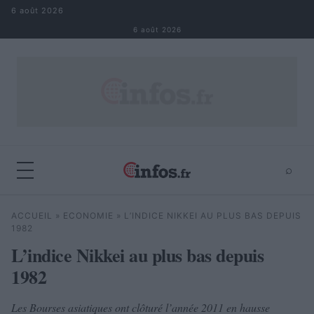
Aller au contenu
6 août 2026
6 août 2026
⌕
×
⌕
ACCUEIL
»
ECONOMIE
»
L’INDICE NIKKEI AU PLUS BAS DEPUIS
Rechercher
1982
L’indice Nikkei au plus bas depuis
1982
Les Bourses asiatiques ont clôturé l’année 2011 en hausse