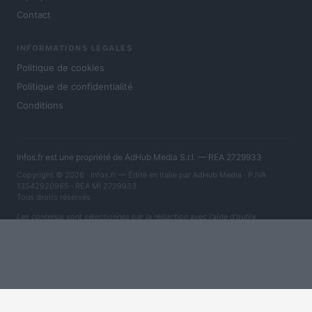
Contact
INFORMATIONS LÉGALES
Politique de cookies
Politique de confidentialité
Conditions
Infos.fr est une propriété de AdHub Media S.r.l. — REA 2729933
Copyright © 2026 · Infos.fr — Édité en Italie par
AdHub Media
· P.IVA
13542920965 · REA MI 2729933
Tous droits réservés
Les contenus sont sélectionnés par la rédaction avec l'aide d'outils
numériques et réalisés en collaboration avec des auteurs indépendants.