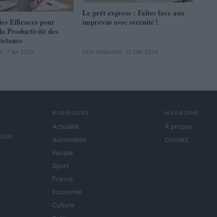
Le prêt express : Faîtes face aux
ies Efficaces pour
imprévus avec sérénité !
a Productivité des
istance
n · 7 Avr 2025
Infos Rédaction · 12 Déc 2024
RUBRIQUES
MAGAZINE
Actualité
À propos
obile,
Automobile
Contact
People
Sport
France
Economie
Culture