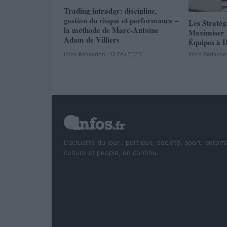
Trading intraday: discipline,
gestion du risque et performance –
Les Stratég
la méthode de Marc-Antoine
Maximiser l
Adam de Villiers
Équipes à D
Infos Rédaction · 13 Fév 2026
Infos Rédactio
L'actualité du jour : politique, société, sport, autom
culture et people, en continu.