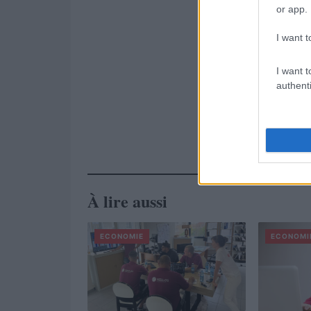
or app.
I want t
I want t
authenti
À lire aussi
ECONOMIE
ECONOMI