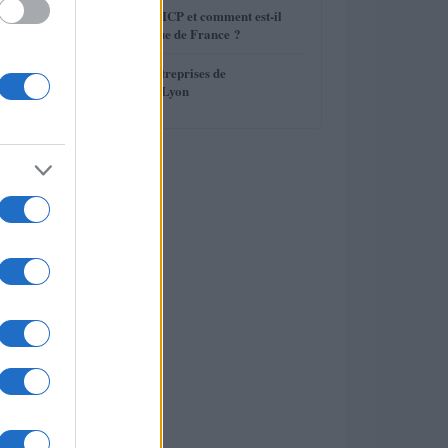
4
Qu'est-ce que le FICP et comment est-il
géré par la Banque de France ?
5
Les meilleures entreprises de
déménagement à Lyon