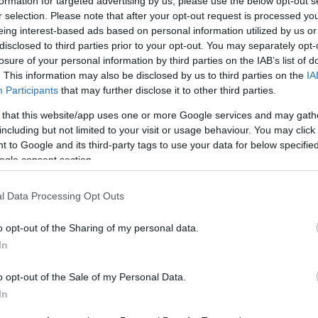
formation for targeted advertising by us, please use the below opt-out s
r selection. Please note that after your opt-out request is processed y
eing interest-based ads based on personal information utilized by us or
disclosed to third parties prior to your opt-out. You may separately opt-
losure of your personal information by third parties on the IAB’s list of
. This information may also be disclosed by us to third parties on the
IA
uropéen de Bruxelles qui peinent à convaincre les
Participants
that may further disclose it to other third parties.
 baisse ce matin.
 that this website/app uses one or more Google services and may gath
including but not limited to your visit or usage behaviour. You may click 
 to Google and its third-party tags to use your data for below specifi
ogle consent section.
l Data Processing Opt Outs
o opt-out of the Sharing of my personal data.
In
o opt-out of the Sale of my Personal Data.
In