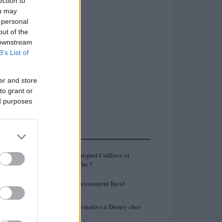
ection to
ou may
 personal
out of the
 downstream
B’s List of
er and store
to grant or
ed purposes
LES PLUS LUS
1
Enveloppe T : pourquoi l’utiliser et
comment ça marche ?
2
Canal+ risque redressement fiscal
3
Parc Astérix : alternative à Disney cher