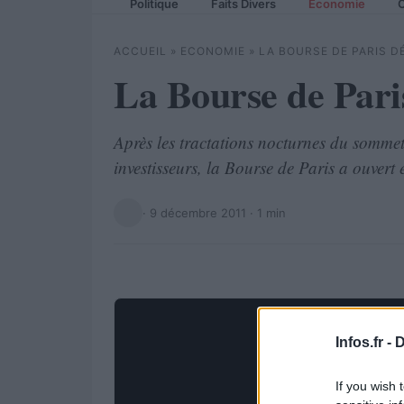
Politique
Faits Divers
Economie
C
ACCUEIL
»
ECONOMIE
»
LA BOURSE DE PARIS D
La Bourse de Pari
Après les tractations nocturnes du sommet
investisseurs, la Bourse de Paris a ouvert 
·
9 décembre 2011
· 1 min
Infos.fr -
D
If you wish 