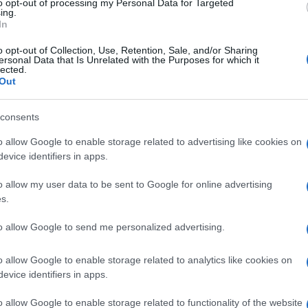
to opt-out of processing my Personal Data for Targeted
ing.
In
o opt-out of Collection, Use, Retention, Sale, and/or Sharing
ersonal Data that Is Unrelated with the Purposes for which it
lected.
Out
.065,69 points, plombé par le secteur bancaire. BNP
 Agricole 4,02% à 4,42 euros et Société Générale
consents
o allow Google to enable storage related to advertising like cookies on
evice identifiers in apps.
o allow my user data to be sent to Google for online advertising
s.
to allow Google to send me personalized advertising.
o allow Google to enable storage related to analytics like cookies on
evice identifiers in apps.
o allow Google to enable storage related to functionality of the website