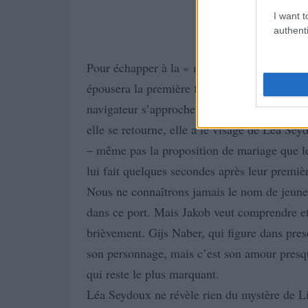
I want t
authenti
Pour échapper à la « maladie de marin », Ja
épousera la première femme à franchir la port
navigateur s’approche de la femme sélectio
elle se retourne, elle a le visage de Léa Se
– même pas la proposition de mariage que le
lui fait quelques secondes après leur premiè
Nous ne connaîtrons jamais le nom de jeune
dans ce port. Mais Jakob veut comprendre et
brièvement. Gijs Naber, qui figure dans pres
son personnage, mais c’est son amour presq
qui reste le plus marquant.
Léa Seydoux ne révèle rien du mystère de L