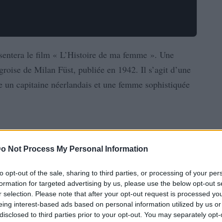
entera le film « L’Histoire de ma femme ». Une
groise de Milan Füst, publiée en 1942. Il s’agit d’une
e un capitaine néerlandais et une femme sophistiquée
o Not Process My Personal Information
to opt-out of the sale, sharing to third parties, or processing of your per
formation for targeted advertising by us, please use the below opt-out s
r selection. Please note that after your opt-out request is processed y
eing interest-based ads based on personal information utilized by us or
disclosed to third parties prior to your opt-out. You may separately opt-