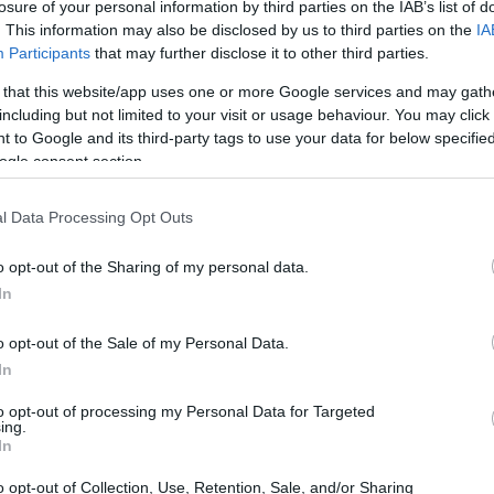
losure of your personal information by third parties on the IAB’s list of
. This information may also be disclosed by us to third parties on the
IA
Participants
that may further disclose it to other third parties.
 that this website/app uses one or more Google services and may gath
including but not limited to your visit or usage behaviour. You may click 
 to Google and its third-party tags to use your data for below specifi
ogle consent section.
centrale, magnifiquement capturé par le directeur de
l Data Processing Opt Outs
fois élégant et décalé. Les acteurs offrent des
o opt-out of the Sharing of my personal data.
à mesure que l’intrigue se déroule. Cependant, le
In
ourants de l’histoire, qu’Ildiko Enyedi a habilement
o opt-out of the Sale of my Personal Data.
In
r, est souvent représenté avec des images de baleines
to opt-out of processing my Personal Data for Targeted
nt les profondeurs cachées du bonheur éphémère et
ing.
In
s scènes d’amour apparente entre Lizzy (interprétée
o opt-out of Collection, Use, Retention, Sale, and/or Sharing
xplore des thèmes plus profonds comme la tension