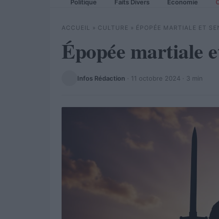
Politique
Faits Divers
Economie
C
ACCUEIL
»
CULTURE
»
ÉPOPÉE MARTIALE ET S
Épopée martiale et
Infos Rédaction
·
11 octobre 2024
· 3 min