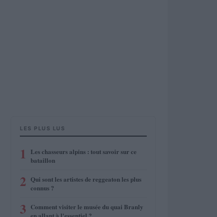
LES PLUS LUS
1
Les chasseurs alpins : tout savoir sur ce
bataillon
2
Qui sont les artistes de reggeaton les plus
connus ?
3
Comment visiter le musée du quai Branly
en allant à l'essentiel ?