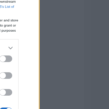
 downstream
B’s List of
er and store
to grant or
ed purposes