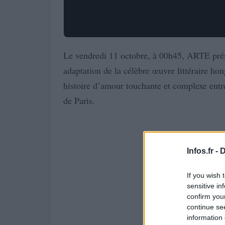
Le vendredi 11 octobre, à 00h45, ARTE prés
adaptation de la célèbre œuvre littéraire hon
histoire d’amour touchante et complexe entr
de Paris.
Infos.fr -
D
If you wish 
sensitive in
confirm you
continue se
information 