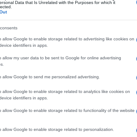
ersonal Data that Is Unrelated with the Purposes for which it
lected.
e une histoire d’amour tranquille se transforme
Out
nte de conflit sensuel.
consents
ue infini, entre deux êtres.
o allow Google to enable storage related to advertising like cookies on
evice identifiers in apps.
o allow my user data to be sent to Google for online advertising
s.
to allow Google to send me personalized advertising.
o allow Google to enable storage related to analytics like cookies on
evice identifiers in apps.
o allow Google to enable storage related to functionality of the website
o allow Google to enable storage related to personalization.