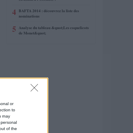
4
BAFTA 2014 : découvrez la liste des
nominations
5
Analyse du tableau &quot;Les coquelicots
de Monet&quot;
sonal or
ection to
ou may
 personal
out of the