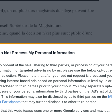
I), un ou plusieurs magistrats du siège peuvent être
onseil Supérieur de la Magistrature.
ine, quand la décision n’est plus susceptible d’une
o Not Process My Personal Information
to opt-out of the sale, sharing to third parties, or processing of your per
formation for targeted advertising by us, please use the below opt-out s
r selection. Please note that after your opt-out request is processed y
eing interest-based ads based on personal information utilized by us or
disclosed to third parties prior to your opt-out. You may separately opt-
losure of your personal information by third parties on the IAB’s list of
. This information may also be disclosed by us to third parties on the
IA
Participants
that may further disclose it to other third parties.
 that this website/app uses one or more Google services and may gath