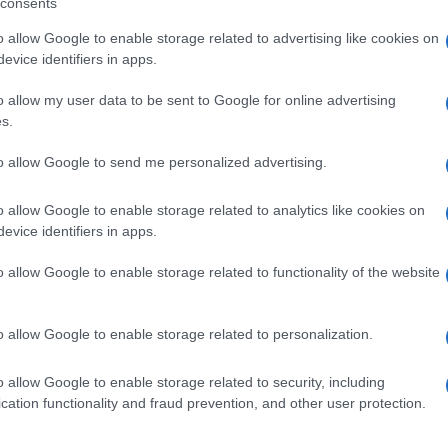
consents
o allow Google to enable storage related to advertising like cookies on
écier le comportement du condamné.
evice identifiers in apps.
a peine pour bénéficier de liberté conditionnelle.
o allow my user data to be sent to Google for online advertising
le de la peine restant à effectuer.
s.
ans de réclusion criminelle pourra demander une
to allow Google to send me personalized advertising.
e.
éadaptation sociale (assiduité à un enseignement ou
o allow Google to enable storage related to analytics like cookies on
vie de famille, nécessité de soins, efforts pour
evice identifiers in apps.
o allow Google to enable storage related to functionality of the website
r année d’incarcération (20 jours par année pour les
o allow Google to enable storage related to personalization.
o allow Google to enable storage related to security, including
cation functionality and fraud prevention, and other user protection.