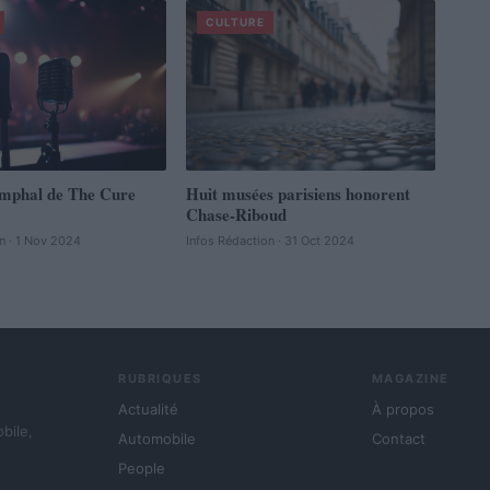
CULTURE
omphal de The Cure
Huit musées parisiens honorent
Chase-Riboud
n · 1 Nov 2024
Infos Rédaction · 31 Oct 2024
RUBRIQUES
MAGAZINE
Actualité
À propos
obile,
Automobile
Contact
People