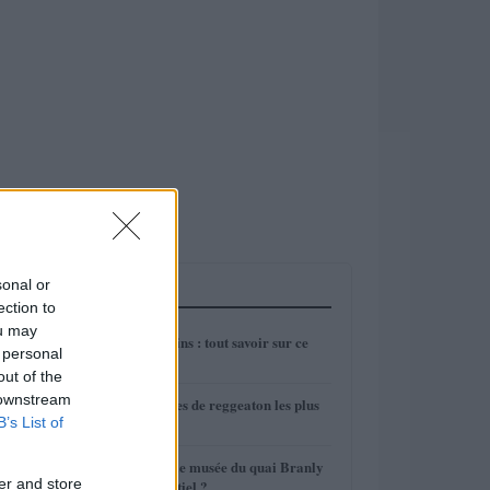
sonal or
LES PLUS LUS
ection to
ou may
1
Les chasseurs alpins : tout savoir sur ce
 personal
bataillon
out of the
2
 downstream
Qui sont les artistes de reggeaton les plus
B’s List of
connus ?
3
Comment visiter le musée du quai Branly
er and store
en allant à l'essentiel ?