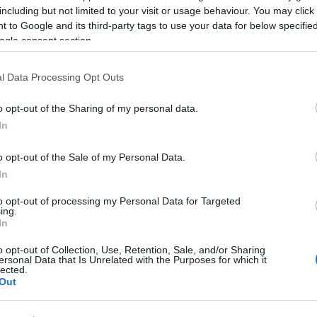
including but not limited to your visit or usage behaviour. You may click 
 to Google and its third-party tags to use your data for below specifi
ogle consent section.
l Data Processing Opt Outs
cision prise la juridiction pénale, mais de décider de
o opt-out of the Sharing of my personal data.
In
des
rend
mesures d’administration judiciaire.
o opt-out of the Sale of my Personal Data.
nnelle, d’un régime de semi-liberté, d’un
In
 permissions de sortie ou de mesures de placement.
to opt-out of processing my Personal Data for Targeted
nt être par formées par le condamné ou par le
ing.
In
il après avis de l’administration pénitentiaire.
o opt-out of Collection, Use, Retention, Sale, and/or Sharing
ersonal Data that Is Unrelated with the Purposes for which it
lected.
essaire et lorsque la peine de prison est supérieure à
Out
être prononcée que par la juridiction régionale ou la
le (et non directement par le JAP).