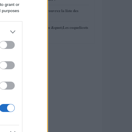
to grant or
4
BAFTA 2014 : découvrez la liste des
ed purposes
nominations
5
Analyse du tableau &quot;Les coquelicots
de Monet&quot;