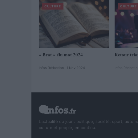
CULTURE
CULTURE
« Brat » élu mot 2024
Retour tri
Infos Rédaction · 1 Nov 2024
Infos Rédactio
L'actualité du jour : politique, société, sport, autom
culture et people, en continu.