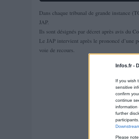
Dans chaque tribunal de grande instance (TG
JAP.
Ils sont désignés par décret après avis du C
Le JAP intervient après le prononcé d’une pe
voie de recours.
Infos.fr -
D
If you wish 
sensitive in
confirm you
continue se
information 
further disc
participants
Downstream 
Please note