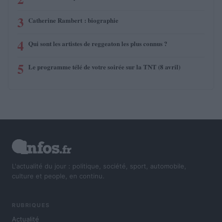
3
Catherine Rambert : biographie
4
Qui sont les artistes de reggeaton les plus connus ?
5
Le programme télé de votre soirée sur la TNT (8 avril)
L'actualité du jour : politique, société, sport, automobile,
culture et people, en continu.
RUBRIQUES
Actualité