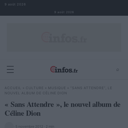
Aller au contenu
9 août 2026
9 août 2026
⌕
×
⌕
ACCUEIL
»
CULTURE
»
MUSIQUE
»
“SANS ATTENDRE”, LE
Rechercher
NOUVEL ALBUM DE CÉLINE DION
« Sans Attendre », le nouvel album de
Céline Dion
·
5 novembre 2012
· 2 min