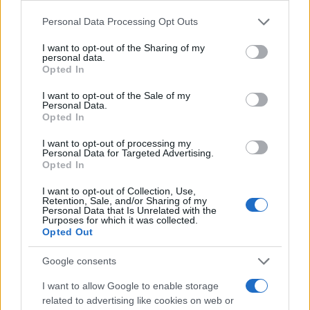
Le miracle
Please note that this website/app uses one or more Google
Qui peut vivre sans amour ?
Personal Data Processing Opt Outs
services and may gather and store information including but
L’amour peut prendre froid (en duo avec Johnny
not limited to your visit or usage behaviour. You may click to
I want to opt-out of the Sharing of my
Hallyday)
personal data.
grant or deny consent to Google and its third-party tags to
Opted In
Attendre
use your data for below specified purposes in below Google
Une chance qu’on s’a (en duo avec Jean-Pierre Ferland)
consent section.
I want to opt-out of the Sale of my
La mer et l’enfant
Personal Data.
Opted In
Moi quand je pleure
Celle qui m’a tout appris
I want to opt-out of processing my
Personal Data for Targeted Advertising.
Je n’ai pas besoin d’amour
Opted In
Si je n’ai rien de toi
Que toi au monde
I want to opt-out of Collection, Use,
Retention, Sale, and/or Sharing of my
Tant de temps (en duo avec Henri Salvador)
Personal Data that Is Unrelated with the
Purposes for which it was collected.
Les petits pieds de Léa
Opted Out
Ne me quitte pas
Les jours comme ça
Google consents
I want to allow Google to enable storage
related to advertising like cookies on web or