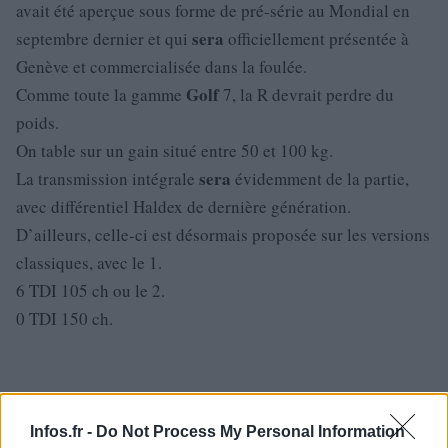
avait été aperçue sous forme de pré-série au Mondial en
sera
septembre dernier et qui
officiellement présentée à
Genève et commercialisée dans la foulée.
Golf
Comme toute la gamme
7, la R devrait perdre du
poids.
On table sur un gain situé entre 50 et 100 kg.
sera
La transmission intégrale
évidemment de la partie,
avec différentiel Haldex de dernière génération.
D’ailleurs, celle-ci est désormais proposée sur les versions
classiques, avec le 1.
6 TDI 105 ch ou le 2.
0 TDI 150 ch.
Infos.fr -
Do Not Process My Personal Information