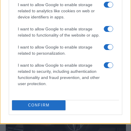
I want to allow Google to enable storage
related to analytics like cookies on web or
device identifiers in apps.
I want to allow Google to enable storage
related to functionality of the website or app.
I want to allow Google to enable storage
related to personalization.
Réparations automobiles 2025: le guide malin pour réduire la
I want to allow Google to enable storage
facture
related to security, including authentication
Infos Rédaction · 27 Août 2025
functionality and fraud prevention, and other
user protection.
AUTOMOBILE
CONFIRM