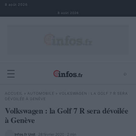
Aller au contenu
8 août 2026
8 août 2026
⌕
×
⌕
ACCUEIL
»
AUTOMOBILE
»
VOLKSWAGEN : LA GOLF 7 R SERA
Rechercher
DÉVOILÉE À GENÈVE
Volkswagen : la Golf 7 R sera dévoilée
à Genève
Infos.fr Unit
·
28 février 2020
· 2 min