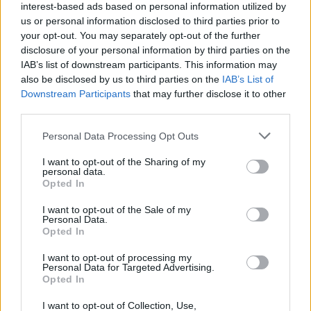
interest-based ads based on personal information utilized by
us or personal information disclosed to third parties prior to
AUTEUR
Infos.fr Unit
your opt-out. You may separately opt-out of the further
disclosure of your personal information by third parties on the
IAB’s list of downstream participants. This information may
also be disclosed by us to third parties on the
IAB’s List of
Downstream Participants
that may further disclose it to other
third parties.
Please note that this website/app uses one or more Google
Personal Data Processing Opt Outs
services and may gather and store information including but
not limited to your visit or usage behaviour. You may click to
I want to opt-out of the Sharing of my
personal data.
grant or deny consent to Google and its third-party tags to
Opted In
use your data for below specified purposes in below Google
consent section.
I want to opt-out of the Sale of my
Personal Data.
Opted In
I want to opt-out of processing my
Personal Data for Targeted Advertising.
Opted In
I want to opt-out of Collection, Use,