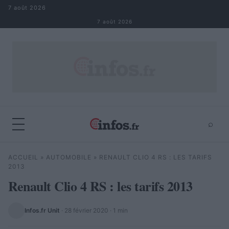
Aller au contenu
7 août 2026
7 août 2026
⌕
×
⌕
ACCUEIL
»
AUTOMOBILE
»
RENAULT CLIO 4 RS : LES TARIFS
Rechercher
2013
Renault Clio 4 RS : les tarifs 2013
Infos.fr Unit
·
28 février 2020
· 1 min